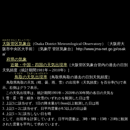
おおさか かんく きしょう だい
大阪管区気象台
（Osaka District Meteorological Observatory）〔大阪府大
阪市中央区大手前〕［気象庁 管区気象台］
http://www.jma-net.go.jp/osak
a/
府県の気象
近畿・中国・四国の天気出現率
［大阪管区気象台管内の過去の日別
天気頻度（統計期間1981年～2010年）］
とっとり
てんき しゅっげんりつ
鳥取
の
天気出現率
［鳥取県鳥取の過去の日別天気頻度］
鳥取県鳥取の天気（晴、曇、雨、雪）の出現率（天気頻度）を百分率(%)で表
示。右側はグラフ表示。
この天気出現率は、統計期間1991年～2020年の30年間の各日の天気を
1. 雪・霙・雪・細氷・吹雪のいずれかを観測した日は雪
2. 上記1に該当せず、1日の降水量が1.0mm以上観測した日は雨
3. 上記1～2に該当せず、日平均雲量が8.5以上の日は曇
4. 上記1～3に該当しない日を晴
として、出現率を計算しています。日平均雲量は、3時・9時・15時・21時に観測
された雲量を平均して求めています。