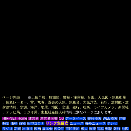
ページ先頭
※
天気予報
、
観測値
、
警報・注意報
、
台風
、
天気図・気象衛星
、
気象レーダー
、
雷
、
竜巻
、
過去の天気
、
気象台
、
大気汚染
、
花粉
、
放射能・放
射線情報
、
水源
、
海洋
、
地震
、
地図
、
交通
、
銀行
、
役所
、
ライブカメラ
、
新聞社
、
テレビ局
、
ラジオ局
、
出版社
産婦人科
情報は別なページにあります。
HIR-NET Home
運営者
運営者著書
CG
データベース
書籍検索
WEB検索
辞書
リンク集目次
翻訳
価格
買物
新型コロナ
ニュース
海外ニュース
テレビ
ラジオ
新聞
出版社
映画
展示会
官公庁
市区役所
求人
医療
電話
郵便
銀行
地図