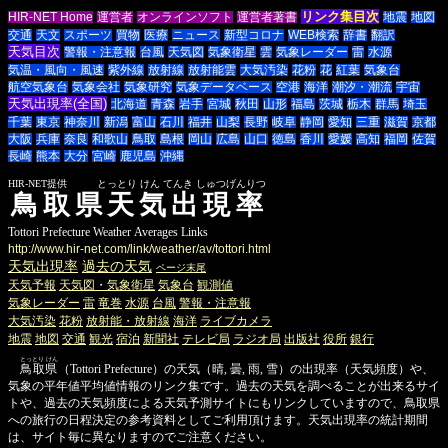
リンク集目次
HIR-NET Home
運営者
オンラインソフト
運営者著書
地震
地図
交通
天文
スポーツ
買物
医療
ニュース
新型コロナ
WEB検索
辞書
翻訳
天気目次
警報・注意報
台風
天気図
気象衛星
雲
気象レーダー
雷
水源
気温・風向・風速
紫外線
放射線
放射能雲
大気汚染
花粉
花
紅葉
気象台
航空気象台
気象会社
気象研究
気象データベース
空港
海洋
潮汐・潮流
宇宙
天気出現率(全国)
北海道
青森
岩手
宮城
秋田
山形
福島
茨城
栃木
群馬
埼玉
千葉
東京
神奈川
新潟
富山
石川
福井
山梨
長野
岐阜
静岡
愛知
三重
滋賀
京都
大阪
兵庫
奈良
和歌山
鳥取
島根
岡山
広島
山口
徳島
香川
愛媛
高知
福岡
佐賀
長崎
熊本
大分
宮崎
鹿児島
沖縄
HIR-NET提供 とっとり けん てんき しゅつげんりつ
鳥取県天気出現率
Tottori Prefecture Weather Averages Links
http://www.hir-net.com/link/weather/av/tottori.html
天気出現率
過去の天気
ページ末尾
天気予報
天気図・気象衛星
気象台
観測値
気象レーダー
雷
竜巻
水源
台風
警報・注意報
大気汚染
花粉
放射能・放射線
海洋
ライブカメラ
地震
地図
交通
観光
宿泊
新聞社
テレビ局
ラジオ局
出版社
役所
銀行
とっとり けん
鳥取県
（Tottori Prefecture）の天気（晴, 曇, 雨, 雪）の出現率（天気頻度）や、
気象の平年値平均値情報のリンク集です。過去の天気を調べることが出来るサイ
トや、過去の天気頻度による天気予測サイトにもリンクしていますので、鳥取県
への旅行の日程決定の参考資料としてご利用頂けます。天気出現率の統計期間
は、サイト毎に異なりますのでご注意ください。