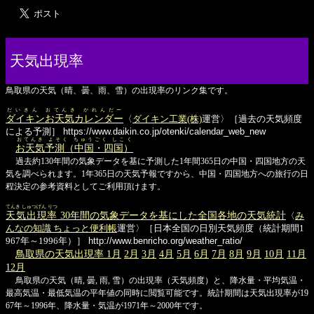
天気出現率
鳥取県の天気（晴、曇、雨、雪）の出現率のリンク集です。
だいきん おてんき かれんだー
ダイキンお天気カレンダー
〈
ダイキン工業(株)
運営〉［過去の天気頻度
による予測］
https://www.daikin.co.jp/otenki/calendar_web_new
おてんき よそく ちゅうごく しこく
お天気予測（中国・四国）
過去約130年間の気象データを基に予測した1年間365日の中国・四国地方の天
気を調べられます。1年365日の天気予報ですから、中国・四国地方への旅行の日
程決定の参考資料としてご利用頂けます。
てんき しゅつげん りつ
天気出現率
30年間の気象データを基にした全国各地の天気統計
〈
み
んなの知識 ちょっと便利帳
運営〉［日本全国の日別天気頻度（統計期間1
967年～1996年）］
http://www.benricho.org/weather_ratio/
鳥取県の天気出現率 1月
2月
3月
4月
5月
6月
7月
8月
9月
10月
11月
12月
鳥取県の天気（晴, 曇, 雨, 雪）の出現率（天気頻度）と、降水量・平均気温・
最高気温・最低気温の平年値の同時に閲覧可能です。統計期間は天気出現率が19
67年～1996年、降水量・気温が1971年～2000年です。