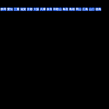
静岡
愛知
三重
滋賀
京都
大阪
兵庫
奈良
和歌山
鳥取
島根
岡山
広島
山口
徳島