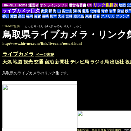
リンク集目次
HIR-NET Home
運営者
オンラインソフト
運営者著書
CG
地図
交
ライブカメラ目次
夜景
駅
海
山
富士山
湖
橋
道路
北海道
青森
岩手
宮城
秋
香川
愛媛
高知
福岡
佐賀
長崎
熊本
大分
宮崎
鹿児島
沖縄
世界
アメリカ
フランス
HIR-NET提供
とっとり けん らいぶ かめら りんく しゅう
鳥取県ライブカメラ・リンク
http://www.hir-net.com/link/livecam/tottori.html
ライブカメラ
ページ末尾
天気
地図
観光
交通
宿泊
新聞社
テレビ局
ラジオ局
出版社
役
鳥取県のライブカメラのリンク集です。
鳥取空港
（
鳥取県鳥取市湖山町西
）の気