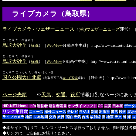
ライブカメラ（鳥取県）
ライブカメラ - ウェザーニュース
〈
(株)ウェザーニューズ
運営〉
とっとり だいさきゅう
鳥取大砂丘
（
解説
）［
WebView
-H 動画生中継］ http://www.east.tottori.tottor
とっとり だいさきゅう
鳥取大砂丘
（
解説
）［
WebView
-P 動画生中継］ http://www.east.tottori.tottori
こくりつ こうえん だいせん ほくへき
国立公園大山北壁
［静止画］ http://www.daisen.g
〈鳥取県西伯郡
大山町役場
運営〉
ページ先頭
※
天気
、
交通
、
役所
情報は別なページにあり
HIR-NET Home
Info
運営者
運営者著書
オンラインソフト
CG
里美
日本画
データ
リンク集目次
ニュース
海外ニュース
テレビ
ラジオ
新聞
出版社
書店
映画
展示
ライブカメラ
地図
世界地図
交通
旅行
宿泊
天気
台風
放射線
雲
地震
天文
暦
海
ス
◆本サイトではリファレンス・サービスは行っておりません。御相談は各
◆リンクは、ご自由にお張りください。