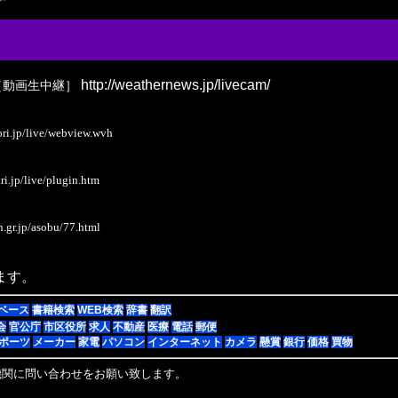
http://weathernews.jp/livecam/
［動画生中継］
i.jp/live/webview.wvh
.jp/live/plugin.htm
r.jp/asobu/77.html
ます。
ベース
書籍検索
WEB検索
辞書
翻訳
会
官公庁
市区役所
求人
不動産
医療
電話
郵便
ポーツ
メーカー
家電
パソコン
インターネット
カメラ
懸賞
銀行
価格
買物
機関に問い合わせをお願い致します。