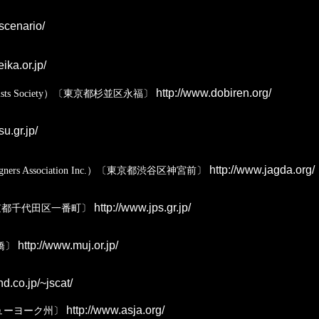
scenario/
ika.or.jp/
http://www.dobiren.org/
 Artists Society）〔東京都杉並区永福〕
u.gr.jp/
http://www.jagda.org/
esigners Association Inc.）〔東京都渋谷区神宮前〕
http://www.jps.gr.jp/
iety）〔東京都千代田区一番町〕
http://www.muj.or.jp/
新橋〕
d.co.jp/~jscat/
http://www.asja.org/
合衆国ニューヨーク州〕