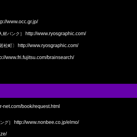
tp://www.occ.gr.jp/
http://www.ryosgraphic.com/
人材バンク］
http://www.ryosgraphic.com/
区若松町〕
p://www.fri.fujitsu.com/brainsearch/
ir-net.com/book/request.html
http://www.nonbee.co.jp/elmo/
ング］
aze/