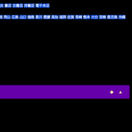
次
書店
古書店
洋書店
電子本店
根
岡山
広島
山口
徳島
香川
愛媛
高知
福岡
佐賀
長崎
熊本
大分
宮崎
鹿児島
沖縄
◆
▲