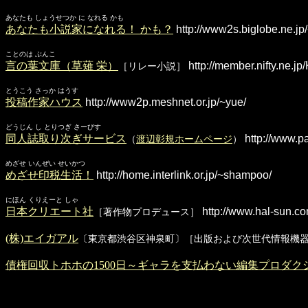
あなたも しょうせつか に なれる かも
あなたも小説家になれる！ かも？
http://www2s.biglobe.ne.jp/
ことのは ぶんこ
言の葉文庫（草薙 栄）
http://member.nifty.ne.
［リレー小説］
とうこう さっか はうす
投稿作家ハウス
http://www2p.meshnet.or.jp/~yue/
どうじん し とりつぎ さーびす
同人誌取り次ぎサービス
http://www.pa
（
渡辺彰規ホームページ
）
めざせ いんぜい せいかつ
めざせ印税生活！
http://home.interlink.or.jp/~shampoo/
にほん くりえーと しゃ
日本クリエート社
http://www.hal-sun.co
［著作物プロデュース］
(株)エイガアル
〔東京都渋谷区神泉町〕［出版および次世代情報機
債権回収トホホの1500日～ギャラを支払わない編集プロダ