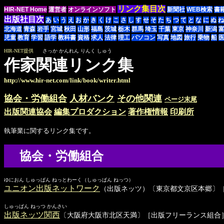
リンク集目次
HIR-NET Home
運営者
オンラインソフト
新聞社
WEB検索
書
出版社目次
あ
い
う
え
お
か
き
く
け
こ
さ
し
す
せ
そ
た
ち
つ
て
と
な
に
ぬ
ね
北海道
青森
岩手
宮城
秋田
山形
福島
茨城
栃木
群馬
埼玉
千葉
東京
神奈川
新潟
児童
教育
学習
語学
教科書
資格
求人
法律
理工
パソコン
写真
地図
旅行
乗物
船
HIR-NET提供
さっか かんれん りんく しゅう
作家関連リンク集
http://www.hir-net.com/link/book/writer.html
協会・労働組合
人材バンク
その他関連
ページ末尾
出版関連協会
編集プロダクション
著作権情報
印刷所
執筆業に関するリンク集です。
協会・労働組合
ゆにおん しゅっぱん ねっとわーく（しゅっぱん ねっつ）
ユニオン出版ネットワーク
（出版ネッツ）〔東京都文京区本郷〕
しゅっぱん ねっつ かんさい
出版ネッツ関西
〔大阪府大阪市北区天満〕［出版フリーランス組合