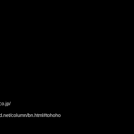
co.jp/
ld.net/column/bn.html#tohoho