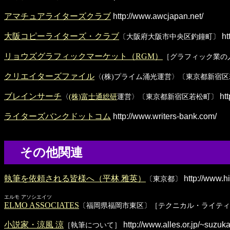
アマチュアライターズクラブ
http://www.awcjapan.net/
大阪コピーライターズ・クラブ
ht
〔大阪府大阪市中央区釣鐘町〕
リョウズグラフィックマーケット（RGM）
［グラフィック業の
クリエイターズファイル
〈(株)プライム涌光運営〉〔東京都新宿
ブレインサーチ
htt
〈
(株)富士通総研
運営〉〔東京都新宿区若松町〕
ライターズバンクドットコム
http://www.writers-bank.com/
その他関連
執筆を依頼される皆様へ（平林 雅英）
http://www.h
〔東京都〕
エルモ アソシエイツ
ELMO ASSOCIATES
〔福岡県福岡市東区〕［テクニカル・ライティ
小説家・涼風 涼
http://www.alles.or.jp/~suzuk
［執筆について］