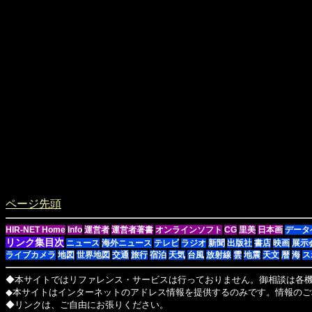
ページ先頭
HIR-NET Home
Info
運営者
運営者著書
オンラインソフト
CG
里美
日本画
データ
リンク集目次
ニュース
海外ニュース
テレビ
ラジオ
新聞
出版社
書店
映画
展示
ライブカメラ
地図
世界地図
交通
旅行
宿泊
天気
台風
放射線
雲
地震
天文
暦
海
ス
◆本サイトではリファレンス・サービスは行っておりません。御相談は各
◆本サイトはインターネットのアドレス情報を提供するのみです。情報のご
◆リンクは、ご自由にお張りください。