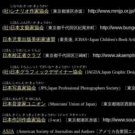
しなりお さっか きょうかい
(社)シナリオ作家協会
http://www.mmjp.or.jp/
〔東京都港区赤坂〕
にほん ぶんげい か きょうかい
(社)日本文藝家協会
http://www.bunge
〔東京都千代田区紀尾井町〕
日本児童出版美術家連盟
（童美連; JCBAS=Japan Children's Book
にほん こうせいしゃ くらぶ
日本校正者クラブ
http://www.akaenpits
〔東京都千代田区三崎町〕
にほん ぐらふぃっく でざいなー きょうかい（ジャグダ）
(社)日本グラフィックデザイナー協会
（JAGDA;Japan Graphic D
にほん しゃしん か きょうかい
日本写真家協会
（JPS;Japan Professional Photographers Soc
にほん おんがく か ゆにおん
日本音楽家ユニオン
（Musicians' Union of Japan）〔東京都港区西
にほん さくし さっきょくか きょうかい（ジェイ スキャット）
日本作詞作曲家協会
http://www.soun
（J-scat）〔東京都港区赤坂〕
ASJA
（American Society of Journalists and Authors〔アメリカ