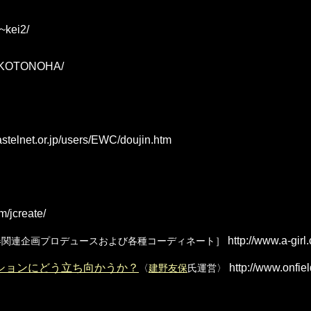
~kei2/
jp/KOTONOHA/
stelnet.or.jp/users/EWC/doujin.htm
m/jcreate/
http://www.a-girl.
器関連企画プロデュースおよび各種コーディネート］
クションにどう立ち向かうか？
http://www.onfie
〈
建野友保
氏運営〉