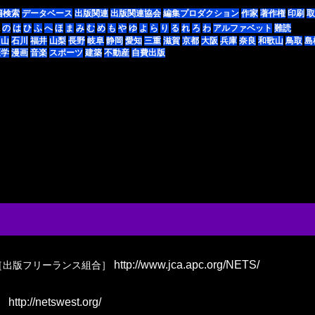
籍検索
データベース
出版関連
出版関連協会
編集プロダクション
作家
著作権
印刷
取
の
は
ひ
ふ
へ
ほ
ま
み
む
め
も
や
ゆ
よ
ら
り
る
れ
ろ
わ
アルファベット
難読
富山
石川
福井
山梨
長野
岐阜
静岡
愛知
三重
滋賀
京都
大阪
兵庫
奈良
和歌山
鳥取
島
医学
漫画
音楽
スポーツ
建築
不動産
自費出版
http://www.jca.apc.org/NETS/
［出版フリーランス組合］
http://netswest.org/
］