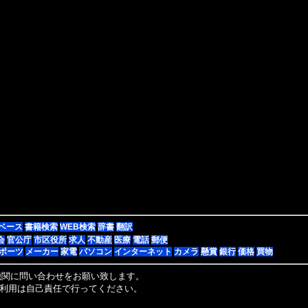
ベース
書籍検索
WEB検索
辞書
翻訳
会
官公庁
市区役所
求人
不動産
医療
電話
郵便
ポーツ
メーカー
家電
パソコン
インターネット
カメラ
懸賞
銀行
価格
買物
機関に問い合わせをお願い致します。
利用は自己責任で行ってください。