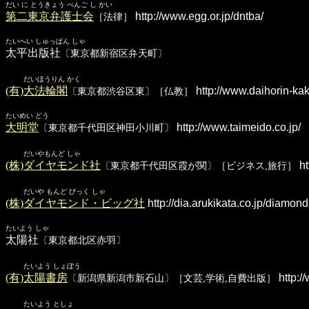
だい に とうきょう べんご し かい
第二東京弁護士会
http://www.egg.or.jp/dntba/
［法律］
たいへい しゅっぱん しゃ
太平出版社
〔東京都新宿区弁天町〕
だいほうりん かく
(有)大法輪閣
http://www.daihorin-ka
〔東京都渋谷区東〕［仏教］
たいめい どう
大明堂
http://www.taimeido.co.jp/
〔東京都千代田区神田小川町〕
だいやもんど しゃ
(株)ダイヤモンド社
ht
〔東京都千代田区霞が関〕［ビジネス,旅行］
だいや もんど びっく しゃ
(株)ダイヤモンド・ビッグ社
http://dia.arukikata.co.jp/diamond
たいよう しゃ
太陽社
〔東京都北区赤羽〕
たいよう しょぼう
(有)太陽書房
http:/
〔新潟県新潟市新石山〕［文芸,学術,自費出版］
たいよう としょ