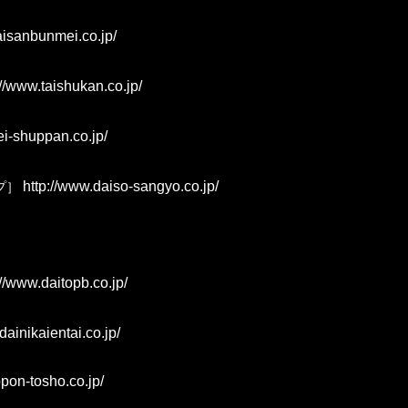
aisanbunmei.co.jp/
//www.taishukan.co.jp/
ei-shuppan.co.jp/
http://www.daiso-sangyo.co.jp/
プ］
//www.daitopb.co.jp/
dainikaientai.co.jp/
pon-tosho.co.jp/