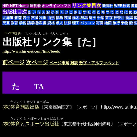
リンク集目次
HIR-NET Home
運営者
オンラインソフト
新聞社
WEB検索
書
出版社目次
あ
い
う
え
お
か
き
く
け
こ
さ
し
す
せ
そ
た
ち
つ
て
と
な
に
ぬ
ね
北海道
青森
岩手
宮城
秋田
山形
福島
茨城
栃木
群馬
埼玉
千葉
東京
神奈川
新潟
児童
教育
学習
語学
教科書
資格
求人
法律
理工
パソコン
写真
地図
旅行
乗物
船
HIR-NET提供
しゅっぱん しゃ りんく しゅう
出版社リンク集［た］
http://www.hir-net.com/link/book/
前ページ
次ページ
ページ末尾
難読
数字・アルファベット
た TA
たいいく しせつ しゅっぱん
(株)体育施設出版
http://www.taiiku.
〔東京都港区芝〕［スポーツ］
たいいく と すぽーつ しゅっぱん しゃ
(株)体育とスポーツ出版社
〔東京都千代田区神田錦町〕［スポーツ