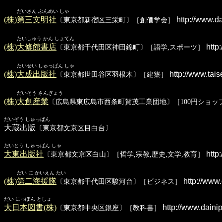
だいさん ぶんめい しゃ
(株)第三文明社
http://www.d
〔東京都新宿区三栄町〕［創価学会］
たいしゅう かん しょてん
(株)大修館書店
http:
〔東京都千代田区神田錦町〕［語学,スポーツ］
たいせい しゅっぱん しゃ
(株)大成出版社
http://www.tais
〔東京都世田谷区羽根木〕［建築］
だいそう さんぎょう
(株)大創産業
〔広島県東広島市西条町賀茂工業団地〕［100円ショッ
だいぞう しゅっぱん
大蔵出版
〔東京都文京区目白台〕
だいとう しゅっぱん しゃ
大東出版社
http:
〔東京都文京区白山〕［哲学,宗教,歴史,文学,教育］
だい に かいえん たい
(株)第二海援隊
http://www.
〔東京都千代田区駿河台〕［ビジネス］
だい にっぽん としょ
大日本図書(株)
http://www.dainip
〔東京都中央区銀座〕［教科書］