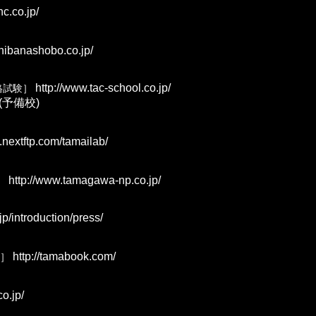
c.co.jp/
chibanashobo.co.jp/
http://www.tac-school.co.jp/
資格試験］
AC (予備校)
.nextftp.com/tamailab/
http://www.tamagawa-np.co.jp/
〕
p/introduction/press/
http://tamabook.com/
］
co.jp/