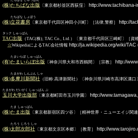
(株)たちばな出版
http://www.tachibana-in
〔東京都杉並区西荻窪〕
たちばな しょぼう
(株)立花書房
http://ta
〔東京都千代田区神田小川町〕［法律,警察］
タック しゅっぱん
TAC出版
（TAC(株); TAC Co., Ltd.）〔東京都千代田区三崎町〕［
☆
http://ja.wikipedia.org/wiki/T
WikipediaによるTAC会社情報
たまいらぼ しゅっぱん
(有)たまいらぼ出版
http://www
〔神奈川県大和市西鶴間〕［宗教］
たまがわ しんぶん しゃ
(株)多摩川新聞社
（旧称:高津新聞社）〔神奈川県川崎市高津区溝口
たまがわ だいがく しゅっぱん ぶ
玉川大学出版部
http://www.tamagawa.j
〔東京都町田市玉川学園〕
たま しゅっぱん
(株)たま出版
〔東京都新宿区四ツ谷〕［精神世界・ニューエイジ関連
たろう じろう しゃ
(株)太郎次郎社
http://www.tarojiro.
〔東京都文京区本郷〕［教育］