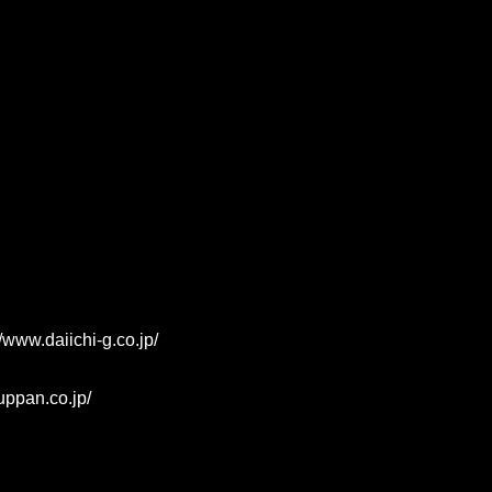
//www.daiichi-g.co.jp/
uppan.co.jp/