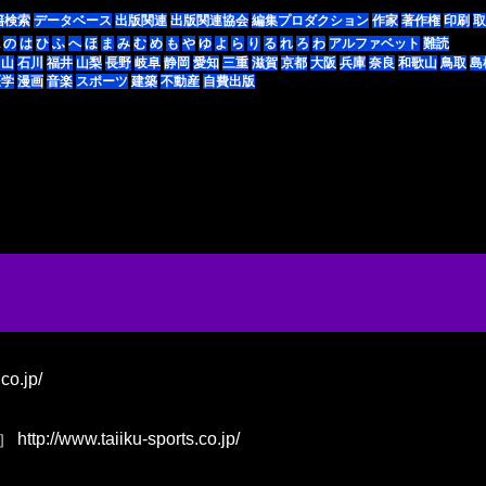
籍検索
データベース
出版関連
出版関連協会
編集プロダクション
作家
著作権
印刷
取
の
は
ひ
ふ
へ
ほ
ま
み
む
め
も
や
ゆ
よ
ら
り
る
れ
ろ
わ
アルファベット
難読
富山
石川
福井
山梨
長野
岐阜
静岡
愛知
三重
滋賀
京都
大阪
兵庫
奈良
和歌山
鳥取
島
医学
漫画
音楽
スポーツ
建築
不動産
自費出版
co.jp/
http://www.taiiku-sports.co.jp/
］