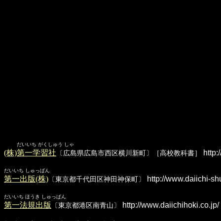
だいいち がくしゅう しゃ
(株)第一学習社
http:
〔広島県広島市西区横川新町〕［高校教科書］
だいいち しゅっぱん
第一出版(株)
http://www.daiichi-sh
〔東京都千代田区神田神保町〕
だいいち ほうき しゅっぱん
第一法規出版
http://www.daiichihoki.co.jp/
〔東京都港区南青山〕