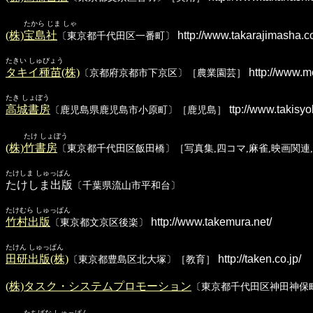
たから じま しゃ
(株)宝島社
http://www.takarajimasha.co
〔東京都千代田区一番町〕
たきい しゅびょう
タキイ種苗(株)
http://www.me
〔京都府京都市下京区〕［農業園芸］
たき しょぼう
高城書房
ttp://www.takisyo
〔鹿児島県鹿児島市小原町〕［鹿児島］
たけ しょぼう
(株)竹書房
〔東京都千代田区飯田橋〕［写真集,四コマ,麻雀,映画関連
たけしま しゅっぱん
たけしま出版
〔千葉県流山市平和台〕
たけむら しゅっぱん
竹村出版
http://www.takemura.net/
〔東京都文京区後楽〕
たけん しゅっぱん
田研出版(株)
http://taken.co.jp/
〔東京都豊島区北大塚〕［教育］
(株)タスク・システムプロモーション
〔東京都千代田区神田神保
たちばな しゅっぱん