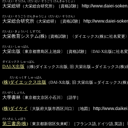
だいえい そうけん（だいえい そうごう けんきゅうじょ）
大栄総研
http://www.daiei-soken
（大栄総合研究所）［資格試験］
だいえい そうごう けんきゅうじょ（だいえい そうけん）
大栄総合研究所
http://www.daiei-soke
（大栄総研）［資格試験］
だいえい きょういく しすてむ
大栄教育システム(株)
［資格試験］〈ダイエックス(株)に社名変更
だいえい しゅっぱん
大栄出版
〔東京都豊島区上池袋〕［資格試験］〈DAI-X出版に社名
ダイエックス しゅっぱん
DAI-X出版
（(株)ダイエックス出版; 旧:大栄出版→ダイエックス(
だいえっくす しゅっぱん
(株)ダイエックス出版
（DAI-X出版; 旧:大栄出版→ダイエックス
だいがくしょりん
大學書林
〔東京都文京区小石川〕［語学］
(株)ダイケイ
http://www.daikei.
〔大阪府大阪市西区川口〕［地図］
だいさん しょぼう
第三書房(株)
〔東京都新宿区矢来町〕［フランス語,ドイツ語,英語］