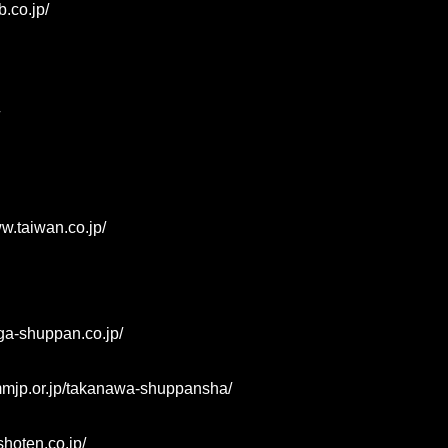
.co.jp/
w.taiwan.co.jp/
ga-shuppan.co.jp/
mmjp.or.jp/takanawa-shuppansha/
hoten.co.jp/