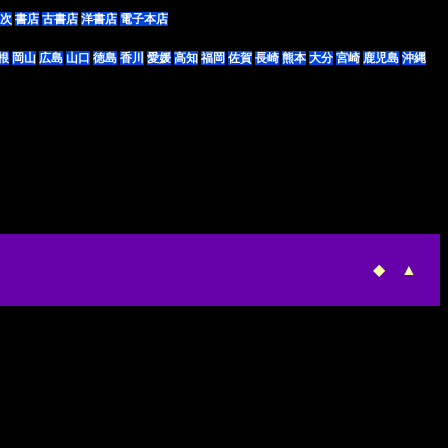
次
書店
古書店
洋書店
電子本店
根
岡山
広島
山口
徳島
香川
愛媛
高知
福岡
佐賀
長崎
熊本
大分
宮崎
鹿児島
沖縄
◆
▲