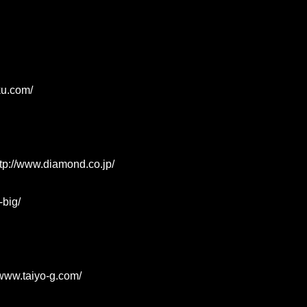
ku.com/
tp://www.diamond.co.jp/
-big/
/www.taiyo-g.com/