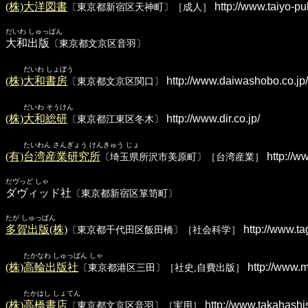
(株)大洋図書
http://www.taiyo-pub
〔東京都新宿区天神町〕［成人］
だいわ しゅっぱん
大和出版
〔東京都文京区音羽〕
だいわ しょぼう
(株)大和書房
http://www.daiwashobo.co.jp/
〔東京都文京区関口〕
だいわ そうけん
(株)大和総研
http://www.dir.co.jp/
〔東京都江東区冬木〕
たいわん さんぎょう けんきゅう じょ
(有)台湾産業研究所
http://ww
〔埼玉県所沢市美原町〕［台湾産業］
だヴっど しゃ
ダヴィッド社
〔東京都新宿区箪笥町〕
たが しゅっぱん
多賀出版(株)
http://www.ta
〔東京都千代田区飯田橋〕［社会科学］
たかなわ しゅっぱん しゃ
(株)高輪出版社
http://www.
〔東京都港区三田〕［社史,自費出版］
たかはし しょてん
(株)高橋書店
http://www.takahashis
〔東京都文京区音羽〕［実用］