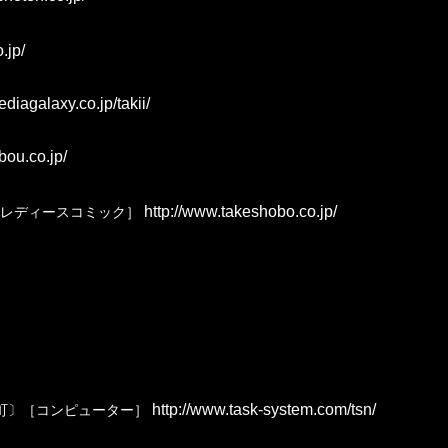
.jp/
diagalaxy.co.jp/takii/
bou.co.jp/
http://www.takeshobo.co.jp/
,レディースコミック］
http://www.task-system.com/tsn/
町〕［コンピューター］