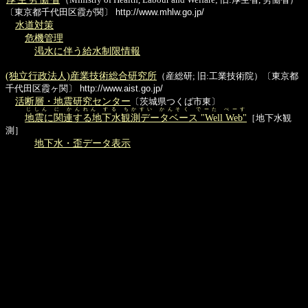
〔東京都千代田区霞が関〕
http://www.mhlw.go.jp/
水道対策
危機管理
渇水に伴う給水制限情報
(独立行政法人)産業技術総合研究所
（産総研; 旧:工業技術院）〔東京都
千代田区霞ヶ関〕
http://www.aist.go.jp/
活断層・地震研究センター
〔茨城県つくば市東〕
じしん に かんれん する ちかすい かんそく でーた べーす
地震に関連する地下水観測データベース "Well Web"
［地下水観
測］
地下水・歪データ表示