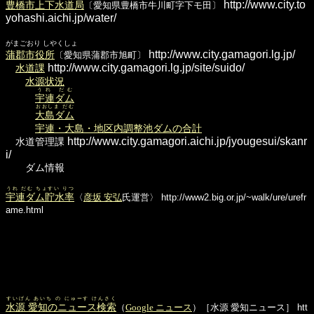
http://www.city.to
豊橋市上下水道局
〔愛知県豊橋市牛川町字下モ田〕
yohashi.aichi.jp/water/
がまごおり しやくしょ
http://www.city.gamagori.lg.jp/
蒲郡市役所
〔愛知県蒲郡市旭町〕
http://www.city.gamagori.lg.jp/site/suido/
水道課
水源状況
うれ だむ
宇連ダム
おおしま だむ
大島ダム
宇連・大島・地区内調整池ダムの合計
http://www.city.gamagori.aichi.jp/jyougesui/skanr
水道管理課
i/
ダム情報
うれ だむ ちょすい りつ
宇連ダム貯水率
〈
彦坂 安弘
氏運営〉
http://www2.big.or.jp/~walk/ure/urefr
ame.html
すいげん あいち の にゅーす けんさく
水源 愛知のニュース検索
（
Google ニュース
）［水源 愛知ニュース］
htt