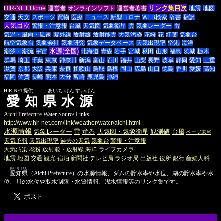
リンク集目次
HIR-NET Home
運営者
オンラインソフト
運営者著書
地震
地図
交通
天文
スポーツ
買物
医療
ニュース
新型コロナ
WEB検索
辞書
翻訳
天気目次
警報・注意報
台風
天気図
気象衛星
雲
気象レーダー
雷
気温・風向・風速
紫外線
放射線
放射能雲
大気汚染
花粉
花
紅葉
気象台
航空気象台
気象会社
気象研究
気象データベース
天気出現率
空港
海洋
水源(全国)
潮汐・潮流
宇宙
北海道
青森
岩手
宮城
秋田
山形
福島
茨城
栃木
群馬
埼玉
千葉
東京
神奈川
新潟
富山
石川
福井
山梨
長野
岐阜
静岡
愛知
三重
滋賀
京都
大阪
兵庫
奈良
和歌山
鳥取
島根
岡山
広島
山口
徳島
香川
愛媛
高知
福岡
佐賀
長崎
熊本
大分
宮崎
鹿児島
沖縄
HIR-NET提供 あいち けん すいげん
愛知県水源
Aichi Prefecture Water Source Links
http://www.hir-net.com/link/weather/water/aichi.html
水源情報
気象レーダー
雷
竜巻
天気図・気象衛星
観測値
台風
ページ末尾
天気予報
天気出現率
過去の天気
気象台
警報・注意報
大気汚染
花粉
放射能・放射線
海洋
ライブカメラ
地震
地図
交通
観光
宿泊
新聞社
テレビ局
ラジオ局
出版社
役所
銀行
産婦人科
あいち けん
愛知県
（Aichi Prefecture）の水源情報、ダムの貯水率や水位、湖の貯水率や水
位、川の水位や取水制限・水質情報、渇水情報等のリンク集です。