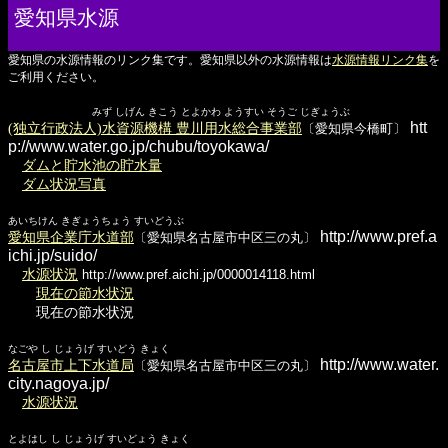
愛知県水源
愛知県の水源情報のリンク集です。愛知県以外の水源情報は
水源情報リンク集
を
ご利用ください。
みず しげん きこう とよかわ ようすい そうご じぎょうぶ
htt
(独立行政法人)水資源機構 豊川用水総合事業部
〔愛知県今橋町〕
p://www.water.go.jp/chubu/toyokawa/
ダムと貯水池の貯水量
ダム状況写真
あいちけん きぎょうちょう すいどうぶ
http://www.pref.a
愛知県企業庁水道部
〔愛知県名古屋市中区三の丸〕
ichi.jp/suido/
水源状況
http://www.pref.aichi.jp/0000014118.html
現在の節水状況
現在の節水状況
なごや し じょうげ すいどう きょく
http://www.water.
名古屋市上下水道局
〔愛知県名古屋市中区三の丸〕
city.nagoya.jp/
水源状況
とよはし し じょうげ すいどょう きょく