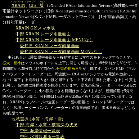
エックスレイン
ジー アイ エスばん
XRAIN
GIS版
（eXtended RAdar Information Network(高性能レーダ
雨量計ネットワーク)）; 旧称:X-band polarimetric (multi parameter) RAdar Inf
ormation Network(XバンドMPレーダネットワーク)）［1分間隔:高頻度・高
分解能雨量レーダー］
XRAIN GISスマホ版
中部 XRAIN レーダ雨量画面
中部 XRAIN レーダ雨量画面 MENUなし
愛知県 XRAIN レーダ雨量画面
愛知県 XRAIN レーダ雨量画面 MENUなし
中部あるいは愛知県中央部から移動するにはマウスをドラッグすることで、
拡大・縮小
はマウスのホイールを上下に回して可能です。6時間前から60分毎、3
時間前から30分前, 1時間前から
5分毎の動画再生
が可能です。XバンドMP（マル
チパラメーター）レーダーは、周波数8～12GHzのアンテナから電波を放射し、
地上に落下する雨粒は大きいほど扁平する（上下方向に潰れた形になる）性質を
利用し、高精度に降雨強度を観測しています。従来の広域レーダー（4～8GHzの
Cバンドレーダー）に比べ観測できる範囲は狭くなりますが、観測頻度は5分間
隔が1分間隔と5倍に、分解能は1km区画が250m区画と16倍になっています。な
お、XRAINトップページの全国レーダー図の雨量は、XバンドMPレーダーでは
なく、広域レーダー（Cバンドレーダー）の雨量画像です。降水量表示はどちら
も8段階です。
地域選択 (水質・海岸・雪)
中部 海岸・水質・積雪深の状況
中部 海岸情報一覧表
中部 水質観測所一覧表