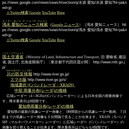
ps://news.google.com/news/search/section/q/水源 愛知/水源 愛知?hl=ja&n
ed=jp
☆Twitter検索
Google
YouTube
Bing
かっすい あいち の にゅーす けんさく
渇水 愛知のニュース検索
（
Google ニュース
）［渇水 愛知ニュース］
htt
ps://news.google.com/news/search/section/q/渇水 愛知/渇水 愛知?hl=ja&n
ed=jp
☆Twitter検索
Google
YouTube
Bing
こくど こうつう しょう
国土交通省
（Ministry of Land, Infrastructure and Transport; 旧:運輸省, 建設
省, 国土庁, 北海道開発庁）〔東京都千代田区霞が関〕
http://www.mlit.go.j
p/
かわ の ぼうさい じょうほう
川の防災情報
http://www.river.go.jp/
スマホ版
http://www.river.go.jp/s/
地域選択 (Cバンドレーダ・XRAIN)
中部 雨量分布(レーダ)の推移
広域レーダー（4～8GHzのCバンドレーダー）による日本全国の雨量画像で
す。降水量表示は8段階です。
愛知県雨量分布(レーダ)の推移
愛知県の最新の気象レーダー画像と、1時間前からの気象レーダー動画、７日
前までの気象レーダー画像を５分間隔で見ることが出来ます。XRAIN（Xバンド
MP（マルチパラメーター）レーダー）と広域レーダー（Cバンドレーダー）の
画像を切り替えることが出来ます。降水量表示はどちらも8段階です。