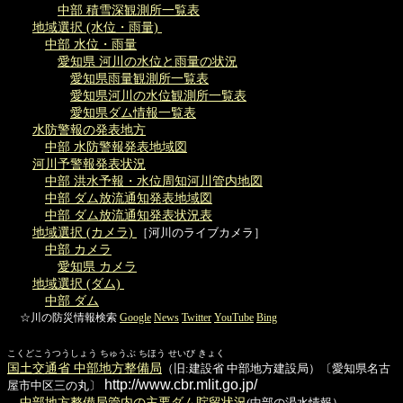
中部 積雪深観測所一覧表
地域選択 (水位・雨量)
中部 水位・雨量
愛知県 河川の水位と雨量の状況
愛知県雨量観測所一覧表
愛知県河川の水位観測所一覧表
愛知県ダム情報一覧表
水防警報の発表地方
中部 水防警報発表地域図
河川予警報発表状況
中部 洪水予報・水位周知河川管内地図
中部 ダム放流通知発表地域図
中部 ダム放流通知発表状況表
地域選択 (カメラ)
［河川のライブカメラ］
中部 カメラ
愛知県 カメラ
地域選択 (ダム)
中部 ダム
☆川の防災情報検索
Google
News
Twitter
YouTube
Bing
こくどこうつうしょう ちゅうぶ ちほう せいび きょく
国土交通省 中部地方整備局
（旧:建設省 中部地方建設局）〔愛知県名古
http://www.cbr.mlit.go.jp/
屋市中区三の丸〕
中部地方整備局管内の主要ダム貯留状況
(中部の渇水情報）