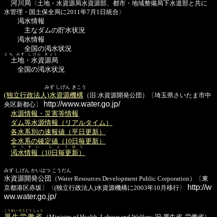
河川局
〈土地・水資源局水資源部、都市・地域整備局下水道部と共に
水管理・国土保全局に2011年7月1日統合〉
渇水情報
主なダムの貯水状況
渇水情報
全国の渇水状況
とち みず しげん きょく
土地・水資源局
全国の渇水状況
みず しげん きこう
(独立行政法人)水資源機構
（旧:水資源開発公団）〔埼玉県さいたま市中
http://www.water.go.jp/
央区新都心〕
水源情報・災害等情報
ダム等水源情報（リアルタイム）
各水系別の速報値（平日更新）
全水系の確定値（10日毎更新）
かっすい じょうほう
渇水情報（10日毎更新）
みず しげん かいはつ こうだん
水資源開発公団
（Water Resources Development Public Corporation）〔東
http://w
京都港区赤坂〕〈(独立行政法人)水資源機構に2003年10月移行〉
ww.water.go.jp/
こうせい ろうどう しょう
厚生労働省
（Ministry of Health, Labour and Welfare; 旧:厚生省, 労働省）