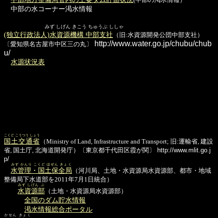
中部の水コーナー渇水情報
みず しげん きこう ちゅうぶ ししゃ
(独立行政法人)水資源機構 中部支社
（旧:水資源開発公団中部支社）
http://www.water.go.jp/chubu/chub
〔愛知県名古屋市中区三の丸〕
u/
水源状況表
こくど こうつう しょう
国土交通省
（Ministry of Land, Infrastructure and Transport; 旧:運輸省, 建設
省, 国土庁, 北海道開発庁）〔東京都千代田区霞が関〕
http://www.mlit.go.j
p/
みず かんり こくど ほぜん きょく
水管理・国土保全局
（河川局、土地・水資源局水資源部、都市・地域
整備局下水道部を2011年7月1日統合）
みず しげん ぶ
水資源部
（土地・水資源局水資源部）
全国のダム貯水情報
渇水情報総合ポータル
かせん きょく