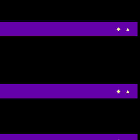
◆
▲
◆
▲