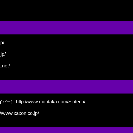
jp/
jp/
.net/
http://www.moritaka.com/Scitech/
イバー］
://www.xaxon.co.jp/