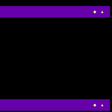
◆
▲
◆
▲