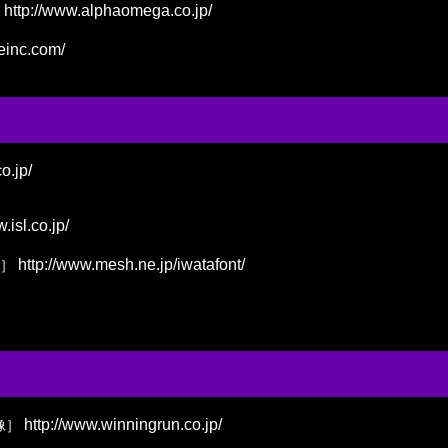
http://www.alphaomega.co.jp/
einc.com/
o.jp/
.isl.co.jp/
http://www.mesh.ne.jp/iwatafont/
］
http://www.winningrun.co.jp/
像］