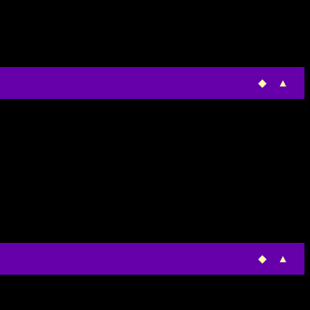
◆
▲
◆
▲