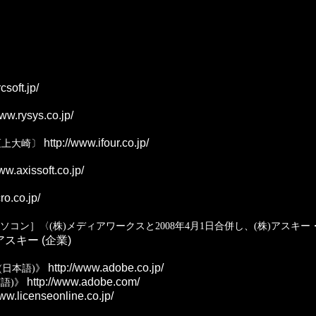
csoft.jp/
ww.rysys.co.jp/
http://www.ifour.co.jp/
区上大崎〕
ww.axissoft.co.jp/
ro.co.jp/
ソコン］〈(株)メディアワークスと2008年4月1日合併し、(株)アスキ
iki/アスキー (企業)
http://www.adobe.co.jp/
日本語)》
http://www.adobe.com/
語)》
ww.licenseonline.co.jp/