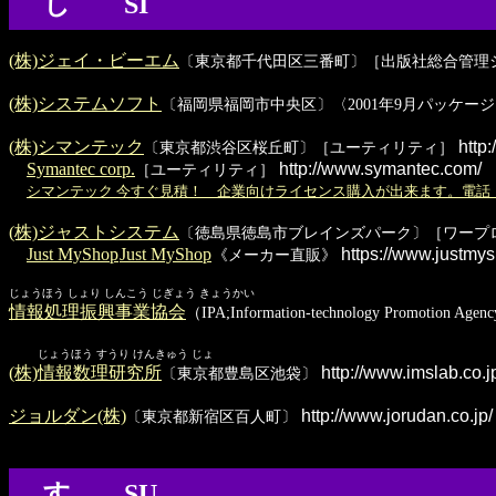
し SI
(株)ジェイ・ビーエム
〔東京都千代田区三番町〕［出版社総合管理
(株)システムソフト
〔福岡県福岡市中央区〕〈2001年9月パッケ
(株)シマンテック
http:
〔東京都渋谷区桜丘町〕［ユーティリティ］
Symantec corp.
http://www.symantec.com/
［ユーティリティ］
シマンテック 今すぐ見積！ 企業向けライセンス購入が出来ます。電話
(株)ジャストシステム
〔徳島県徳島市ブレインズパーク〕［ワープ
Just MyShop
Just MyShop
https://www.justmy
《メーカー直販》
じょうほう しょり しんこう じぎょう きょうかい
情報処理振興事業協会
（IPA;Information-technology Promot
じょうほう すうり けんきゅう じょ
(株)情報数理研究所
http://www.imslab.co.j
〔東京都豊島区池袋〕
ジョルダン(株)
http://www.jorudan.co.jp/
〔東京都新宿区百人町〕
す SU