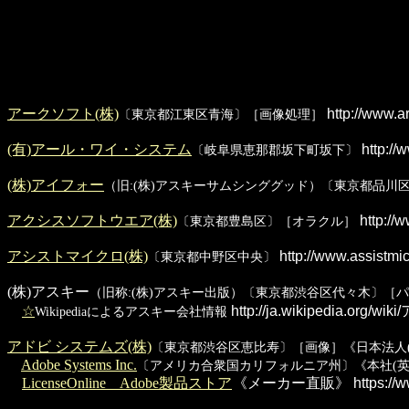
アークソフト(株)
http://www.ar
〔東京都江東区青海〕［画像処理］
(有)アール・ワイ・システム
http://w
〔岐阜県恵那郡坂下町坂下〕
(株)アイフォー
（旧:(株)アスキーサムシンググッド）〔東京都品川
アクシスソフトウエア(株)
http://w
〔東京都豊島区〕［オラクル］
アシストマイクロ(株)
http://www.assistmic
〔東京都中野区中央〕
(株)アスキー
（旧称:(株)アスキー出版）〔東京都渋谷区代々木〕［パ
☆
http://ja.wikipedia.org/w
Wikipediaによるアスキー会社情報
アドビ システムズ(株)
〔東京都渋谷区恵比寿〕［画像］《日本法人(
Adobe Systems Inc.
〔アメリカ合衆国カリフォルニア州〕《本社(英
LicenseOnline Adobe製品ストア
《メーカー直販》
https://w