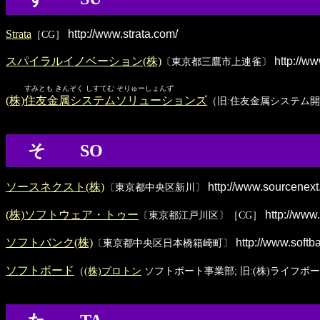
Strata
http://www.strata.com/
［CG］
スパイラルイノベーション(株)
http://ww
〔東京都三鷹市上連雀〕
すみとも きんぞく しすてむ そりゅーしょんず
(株)住友金属システムソリューションズ
（旧:住友金属システム開
そ SO
ソースネクスト(株)
http://www.sourcenext
〔東京都中央区新川〕
(株)ソフトウェア・トゥー
http://www
〔東京都江戸川区〕［CG］
ソフトバンク(株)
http://www.softba
〔東京都中央区日本橋箱崎町〕
ソフトボード
（
(株)プロトン
ソフトボート事業部; 旧:(株)ライフ