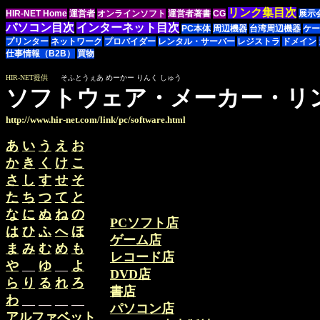
リンク集目次
HIR-NET Home
運営者
オンラインソフト
運営者著書
CG
展示
パソコン目次
インターネット目次
PC本体
周辺機器
台湾周辺機器
ケー
プリンター
ネットワーク
プロバイダー
レンタル・サーバー
レジストラ
ドメイン
仕事情報（B2B）
買物
HIR-NET提供
そふとうぇあ めーかー りんく しゅう
ソフトウェア・メーカー・リ
http://www.hir-net.com/link/pc/software.html
あ
い
う
え
お
か
き
く
け
こ
さ
し
す
せ
そ
た
ち
つ
て
と
な
に
ぬ
ね
の
PCソフト店
は
ひ
ふ
へ
ほ
ゲーム店
ま
み
む
め
も
レコード店
や
ゆ
よ
DVD店
ら
り
る
れ
ろ
書店
わ
パソコン店
アルファベット