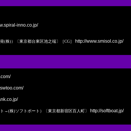
w.spiral-inno.co.jp/
http://www.smisol.co.jp/
発(株)）〔東京都台東区池之端〕［CG］
.com/
.swtoo.com/
nk.co.jp/
http://softboat.jp/
ボート→(株)ソフトボート）〔東京都新宿区百人町〕