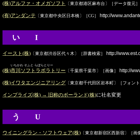
(株)アルファ・オメガソフト
〔東京都港区麻布台〕［データ復元］
(有)アンダンテ
http://www.andant
〔東京都中央区日本橋〕［CG］
い I
イースト(株)
http://www.est.c
〔東京都渋谷区代々木〕［辞書検索］
いちかわ そふと らぼらとりー
(株)市川ソフトラボラトリー
http://www
〔千葉県千葉市〕［画像］
(株)イワタエンジニアリング
〔東京都千代田区岩本町〕［フォント
インプライズ(株) → 旧称のボーランド(株)
に社名変更
う U
ウイニングラン・ソフトウェア(株)
〔東京都新宿区西新宿〕［画