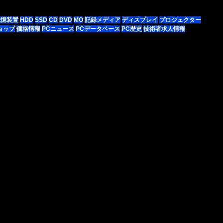
記憶装置
HDD
SSD
CD
DVD
MO
記録メディア
ディスプレイ
プロジェクター
ョップ
価格情報
PCニュース
PCデータベース
PC歴史
技術者求人情報