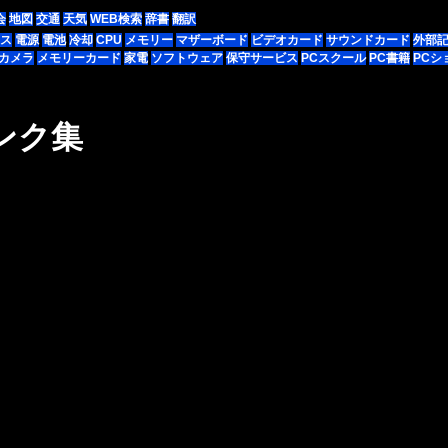
会
地図
交通
天気
WEB検索
辞書
翻訳
ス
電源
電池
冷却
CPU
メモリー
マザーボード
ビデオカード
サウンドカード
外部
カメラ
メモリーカード
家電
ソフトウェア
保守サービス
PCスクール
PC書籍
PCシ
ンク集