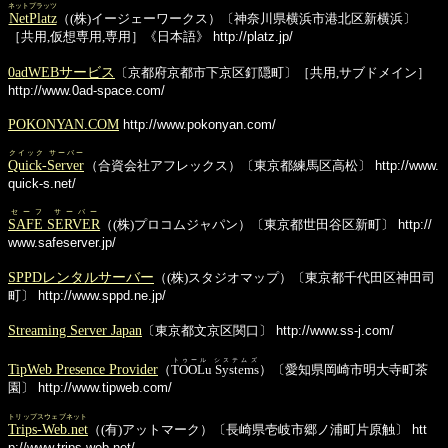
ネットプラッツ
NetPlatz
（(株)イージェーワークス）〔神奈川県横浜市港北区新横浜〕
［共用,仮想専用,専用］《日本語》
http://platz.jp/
0adWEBサービス
〔京都府京都市下京区釘隠町〕［共用,サブドメイン］
http://www.0ad-space.com/
POKONYAN.COM
http://www.pokonyan.com/
クイック サーバー
Quick-Server
（合資会社アフレックス）〔東京都練馬区高松〕
http://www.
quick-s.net/
セーフ サーバー
SAFE SERVER
（(株)プロコムジャパン）〔東京都世田谷区新町〕
http://
www.safeserver.jp/
SPPDレンタルサーバー
（(株)スタジオマップ）〔東京都千代田区神田司
町〕
http://www.sppd.ne.jp/
Streaming Server Japan
〔東京都文京区関口〕
http://www.ss-j.com/
トゥール システムズ
TipWeb Presence Provider
（
TOOLu Systems
）〔愛知県岡崎市明大寺町茶
園〕
http://www.tipweb.com/
トリップスウェブネット
Trips-Web.net
（(有)アットマーク）〔長崎県壱岐市郷ノ浦町片原触〕
htt
p://www.trips-web.net/