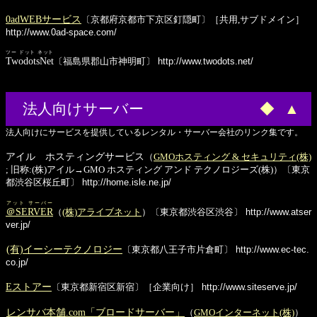
0adWEBサービス
〔京都府京都市下京区釘隠町〕［共用,サブドメイン］
http://www.0ad-space.com/
ツー ドット ネット
TwodotsNet
〔福島県郡山市神明町〕
http://www.twodots.net/
法人向けサーバー
◆
▲
法人向けにサービスを提供しているレンタル・サーバー会社のリンク集です。
アイル ホスティングサービス
（
GMOホスティング & セキュリティ(株)
; 旧称:(株)アイル→GMO ホスティング アンド テクノロジーズ(株)）〔東京
都渋谷区桜丘町〕
http://home.isle.ne.jp/
アット サーバー
＠SERVER
（
(株)アライブネット
）〔東京都渋谷区渋谷〕
http://www.atser
ver.jp/
(有)イーシーテクノロジー
〔東京都八王子市片倉町〕
http://www.ec-tec.
co.jp/
Eストアー
〔東京都新宿区新宿〕［企業向け］
http://www.siteserve.jp/
レンサバ本舗.com「ブロードサーバー」
（
GMOインターネット(株)
）