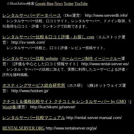
☆HostAdvice検索
Google
Bing
News
Twitter
YouTube
レンタルサーバーデータベース
〈Dbit運営〉
http://www.serverdb.info/
レンタルサーバー比較、口コミサイト。レンタルサーバー、ドメイン取得、S
SL取得を口コミ・評価・ランキングで比較できます。
レンタルサーバー比較＆口コミ評価 - お探し.com
〈エムストック運
営〉
http://sv-seek.com/
レンタルサーバー比較と、口コミ評価・レビュー投稿サイト。
レンタルサーバー比較.website
〈
ホームページ制作 イージークルー
運
営〉［評価を中心とした口コミ情報サイト］
http://www.rental-server.ws/
レンタル・サーバーの比較に加えて、実際に利用したユーザーによる評価・
評判を随時掲載。
ホスティングサービス総合研究所
（ホス研）〈(株)ネットウェイズ運
営〉
http://www.hosken.jp/
クチコミ＆価格比較サイト クチコミ.jp レンタルサーバー by GMO
〈
J
Word(株)
運営〉
http://kuchikomi.jp/server/
レンタルサーバー比較マニュアル
http://rental.server-manual.com/
RENTALSERVER.ORG
http://www.rentalserver.org/ja/