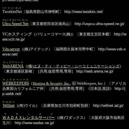
ツー ドット ネット
TwodotsNet
〔福島県郡山市神明町〕
http://www.twodots.net/
ウルトラ スピード ネット
Ultra Speed Net
〔東京都世田谷区南烏山〕
http://uspcu.ultra-speed.ne.jp/
VCホスティング
（バリューコマース(株)）〔東京都文京区本郷〕
http://w
ww.vch.ne.jp/
Vds-server
（(株)アイテック）〔福岡県久留米市野中町〕
http://www.vds-s
erver.net/
ウェブアリーナ
WebARENA
（
(株)エヌ・ティ・ティピー・シーコミュニケーションズ
）
〔東京都港区新橋〕［共用,仮想専用,専用］
http://web.arena.ne.jp/
ウェブキーパーズ
WEBKEEPERS
（
Hosting & Security, Inc.
; 旧:WebKeepers, Inc.）〔アメリカ
合衆国カリフォルニア州〕［共用,仮想専用,専用］《日本語,英語》
http://j
p.webk.net/
ウィル ネット
Willnet
（(有)ウイル）〔兵庫県加古川市別府町別府〕
http://willnet.ad.jp/
ワダックス
ＷＡＤＡＸレンタルサーバー
（(株)ワダックス）〔大阪府大阪市福島区
玉川〕
http://www.wadax.ne.jp/