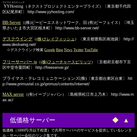
ワイワイ ホスティング
YYHosting
（ネクストプロジェクトエンタープライズ）〔東京都千代田
区紀尾井町〕
http://www.yyhosting.com/
BB-Server
（(株)ビービーエスネットワーク、旧:(有)ビーフェイス）〔埼玉
県さいたま市大宮区桜木町〕
http://www.bb-server.net/
デスクウイング
（
(株)クレイフィッシュ
）〔東京都豊島区南池袋〕
http://
www.deskwing.net/
☆デスクウイング検索
Google
Bing
News
Twitter
YouTube
フリーサーバー.jp
（
(株)フューチャースピリッツ
）〔京都府京都市下京
区中堂寺粟田町〕
http://freeserver.jp/
プライマス・テレコミュニケーションズ(株)
〔東京都台東区台東〕
htt
p://www.primustel.co.jp/iprimus/contents/internet/
MAX server
（(有)イープジャパン）〔島根県松江市上乃木〕
http://www.m
ax.ac/
低価格サーバー
◆
▲
低価格（1000円/月以下程度）で共用サーバーのサービスを提供しているレンタ
ル・サーバー会社のリンク集です。