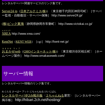
レンタルサーバー関連サービスのリンク集です。
Server24.jp
（
日本アルテミス(株)
）〔東京都千代田区神田司町〕［サーバ
ー監視・自動復旧・サーバー保険］
http://www.server24.jp/
(株)ビック東海
〔静岡県静岡市常磐町〕
http://www.victokai.co.jp/
エクスリア
XREA
http://www.xrea.com/
KentNet
（
KENT WEB
）［cgi］
http://kent-net.jp/
おまかせ ウェブ
おまかせweb
（
GMOインターネット(株)
）〔東京都渋谷区桜丘町〕［ホー
ムページ製作］
http://www.omakaseweb.com/
サーバー情報
レンタルサーバー情報のリンク集です。
れくたる さーばー アット にちゃんねる けいじばん
レンタルサーバ＠2ch掲示板
〈
２ちゃんねる
運営〉［レンタルサーバー
http://hibari.2ch.net/hosting/
掲示板］