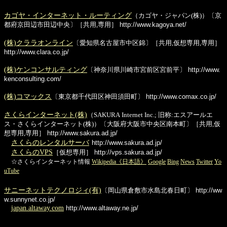
カゴヤ・インターネット・ルーティング
（カゴヤ・ジャパン(株)）〔京
都府京田辺市田辺中央〕［共用,専用］
http://www.kagoya.net/
(株)クララオンライン
〔愛知県名古屋市中区錦〕［共用,仮想専用,専用］
http://www.clara.co.jp/
(株)ケンコンサルティング
〔神奈川県川崎市宮前区宮前平〕
http://www.
kenconsulting.com/
(株)コマックス
〔東京都千代田区神田須田町〕
http://www.comax.co.jp/
さくらインターネット(株)
（SAKURA Internet Inc.; 旧称:エスアールエ
ス・さくらインターネット(株)）〔大阪府大阪市中央区南本町〕［共用,仮
想専用,専用］
http://www.sakura.ad.jp/
さくらのレンタルサーバ
http://www.sakura.ad.jp/
さくらのVPS
［仮想専用］
http://vps.sakura.ad.jp/
☆さくらインターネット情報
Wikipedia《日本語》
Google
Bing
News
Twitter
Yo
uTube
サニーネットテクノロジィ(有)
〔岡山県倉敷市水島北春日町〕
http://ww
w.sunnynet.co.jp/
japan.altaway.com
http://www.altaway.ne.jp/