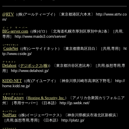
@RTV
（(株)アールティーブイ）〔東京都港区六本木〕
http://www.atrtv.co
m/
ビック サーバー
BIG-server.com
（(株)ゼロ）〔北海道札幌市厚別区厚別中央2条〕［共用,
専用］
http://www.maido3.com/server/
シーサイドネット
CsideNet
（(有)シーサイドネット）〔東京都豊島区目白〕［共用,専用］
ht
tp://www.cside.jp/
デラホスト
Delahost
（
デジボックス(株)
）〔東京都渋谷区恵比寿〕［共用,仮想専用,専
用］
http://www.delahost.jp/
KIDD-NET
（(有)アイユーアイ）〔神奈川県川崎市高津区下野毛〕
http://
home.kidd.ne.jp/
メガファクトリー
MegaFactory
（
Hosting & Security, Inc.
）〔アメリカ合衆国カリフォルニア
州〕［専用サーバー］《日本語》
http://jp.webk.net/
ネットプラッツ
NetPlatz
（(株)イージェーワークス）〔神奈川県横浜市港北区新横浜〕
［共用,仮想専用,専用］《日本語》
http://platz.jp/
エヌアールエス