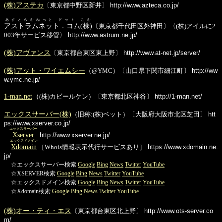
(株)アステカ
〔東京都中野区新井〕
http://www.azteca.co.jp/
あすとらむねっと ドット こむ
アストラムネット．コム(株)
〔東京都千代田区外神田〕〈(株)アイルに2
003年サービス移管〉
http://www.astrum.ne.jp/
(株)アヴァンス
〔東京都台東区東上野〕
http://www.at-net.jp/server/
(株)アット・ワイエムシー
（@YMC）〔山口県下関市細江町〕
http://ww
w.ymc.ne.jp/
1-man.net
（(株)カビールケン）〔東京都北区神谷〕
http://1-man.net/
エックスサーバー(株)
（旧称:(株)ベット）〔大阪府大阪市北区芝田〕
htt
ps://www.xserver.co.jp/
エックスサーバー
Xserver
http://www.xserver.ne.jp/
エックスドメイン
Xdomain
［Whois情報表示代行サービスあり］
https://www.xdomain.ne.
jp/
☆エックスサーバー検索
Google
Bing
News
Twitter
YouTube
☆XSERVER検索
Google
Bing
News
Twitter
YouTube
☆エックスドメイン検索
Google
Bing
News
Twitter
YouTube
☆Xdomain検索
Google
Bing
News
Twitter
YouTube
(株)オー・ティ・エス
〔東京都台東区北上野〕
http://www.ots-server.co
m/