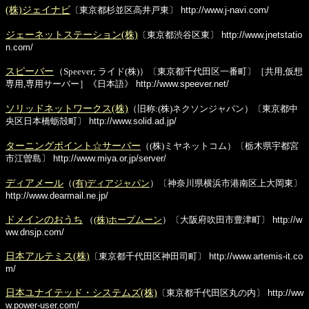
(株)ジェイナビ
〔東京都杉並区高井戸東〕
http://www.j-navi.com/
ジェーネットステーション(株)
〔東京都渋谷区東〕
http://www.jnetstatio
n.com/
スピーバー
（Speever; ライド(株)）〔東京都千代田区一番町〕［共用,仮想
専用,専用サーバー］《日本語》
http://www.speever.net/
ソリッドネットワークス(株)
（旧称:(株)ネクソンジャパン）〔東京都中
央区日本橋蛎殻町〕
http://www.solid.ad.jp/
ターニングポイント☆サーバー
（(株)ミヤネットコム）〔栃木県宇都宮
市江曽島〕
http://www.miya.or.jp/server/
ディアメール
（
(有)ディアジャパン
）〔神奈川県横浜市港南区上大岡東〕
http://www.dearmail.ne.jp/
ドメインのおうち
（
(株)ホープムーン
）〔大阪府吹田市豊津町〕
http://w
ww.dnsjp.com/
日本アルテミス(株)
〔東京都千代田区神田司町〕
http://www.artemis-it.co
m/
日本ユナイテッド・システムズ(株)
〔東京都千代田区丸の内〕
http://ww
w.power-user.com/