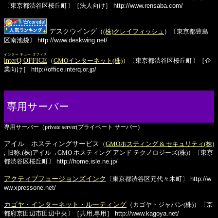
〔東京都渋谷区桜丘町〕［法人向け］
http://www.rensaba.com/
デスクウイング
（
(株)クレイフィッシュ
）〔東京都豊島
区南池袋〕
http://www.deskwing.net/
インター キュー オフィス
interQ OFFICE
（
GMOインターネット(株)
）〔東京都渋谷区桜丘町〕［企
業向け］
http://office.interq.or.jp/
専用サーバー
専用サーバー（private server(プライベート サーバー)
アイル ホスティングサービス
（
GMOホスティング & セキュリティ(株)
; 旧称:(株)アイル→GMO ホスティング アンド テクノロジーズ(株)）〔東京
都渋谷区桜丘町〕
http://home.isle.ne.jp/
アクティブフュージョンズインク
〔東京都渋谷区元代々木町〕
http://w
ww.xpressone.net/
カゴヤ・インターネット・ルーティング
（カゴヤ・ジャパン(株)）〔京
都府京田辺市田辺中央〕［共用,専用］
http://www.kagoya.net/