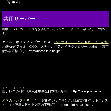
共用サーバー
共用サーバーのサービスを提供しているレンタル・サーバー会社のリンク集で
す。
アイル ホスティングサービス
（
GMOホスティング & セキュリティ(株)
; 旧称:(株)アイル→GMO ホスティング アンド テクノロジーズ(株)）〔東京
都渋谷区桜丘町〕
http://home.isle.ne.jp/
あさひ てれこむ
旭テレコム(株)
〔東京都中央区日本橋人形町〕
http://www.j-name.net/
アスカレンタルサーバー
（(株)ロジックリンク; 旧運営:(株)ネットアシス
ト）〔大阪府大阪市中央区内平野町〕
http://asuka.netassist.jp/