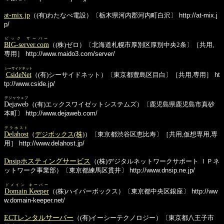
at-mix.jp
（(有)わたなべ電設）〔栃木県河内郡河内町白沢〕
http://at-mix.j
p/
ビック サーバー
BIG-server.com
（(株)ゼロ）〔北海道札幌市厚別区厚別中央2条〕［共用,
専用］
http://www.maido3.com/server/
シーサイドネット
CsideNet
（(有)シーサイドネット）〔東京都豊島区目白〕［共用,専用］
ht
tp://www.cside.jp/
デジャウェブ
Dejaweb
（(有)エックスワイゼットシステムズ）〔鹿児島県鹿児島市真砂
本町〕
http://www.dejaweb.com/
デラホスト
Delahost
（
デジボックス(株)
）〔東京都渋谷区恵比寿〕［共用,仮想専用,専
用］
http://www.delahost.jp/
Dnsipホスティングサービス
（(株)デジタルネットワークサポート ＩＰネ
ットワーク事業部）〔東京都練馬区貫井〕
http://www.dnsip.ne.jp/
ドメイン キーパー
Domain Keeper
（(株)ハイパーボックス）〔東京都中央区銀座〕
http://ww
w.domain-keeper.net/
ECTレンタルサーバー
（(有)イーシーテクノロジー）〔東京都八王子市