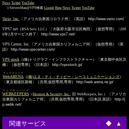
News
Twitter
YouTube
☆ServersMan@VPS検索
Google
Bing
News
Twitter
YouTube
Verio, Inc.
〔アメリカ合衆国コロラド州〕《英語》
http://www.verio.com/
VPS7.net
（RSA Serv, LLC）〔大阪府大阪市北区梅田〕［仮想専用］〈200
6年2月サービス終了〉
http://www.vps7.net/
VPS Center, Inc.
〔アメリカ合衆国カリフォルニア州〕［仮想専用］《英
語》
http://www.vpscenter.com/
VPS stock
（(株)トリグラフ・インフラストラクチャー）〔東京都中央区京
橋〕［仮想専用］《日本語》
http://vpsstock.jp/
ウェブアリーナ
WebARENA
（
(株)エヌ・ティ・ティピー・シーコミュニケーションズ
）
〔東京都港区新橋〕［共用,仮想専用,専用］
http://web.arena.ne.jp/
ウェブキーパーズ
WEBKEEPERS
（
Hosting & Security, Inc.
; 旧:WebKeepers, Inc.）〔アメリカ
合衆国カリフォルニア州〕［共用,仮想専用,専用］《日本語,英語》
http://j
p.webk.net/
関連サービス
◆
▲