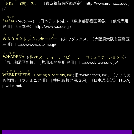
NRS
（
(株)ナスカ
）〔東京都新宿区西新宿〕
http://www.nrs.nazca.co.j
p/
サースィズ
SaaSes
（S@@Ses）（日本ラッド(株)）〔東京都新宿区四谷〕［仮想専用,
専用］《日本語》
http://www.saases.jp/
ワダックス
ＷＡＤＡＸレンタルサーバー
（(株)ワダックス）〔大阪府大阪市福島区
玉川〕
http://www.wadax.ne.jp/
ウェブアリーナ
WebARENA
（
(株)エヌ・ティ・ティピー・シーコミュニケーションズ
）
〔東京都港区新橋〕［共用,仮想専用,専用］
http://web.arena.ne.jp/
ウェブキーパーズ
WEBKEEPERS
（
Hosting & Security, Inc.
; 旧:WebKeepers, Inc.）〔アメリカ
合衆国カリフォルニア州〕［共用,仮想専用,専用］《日本語,英語》
http://j
p.webk.net/