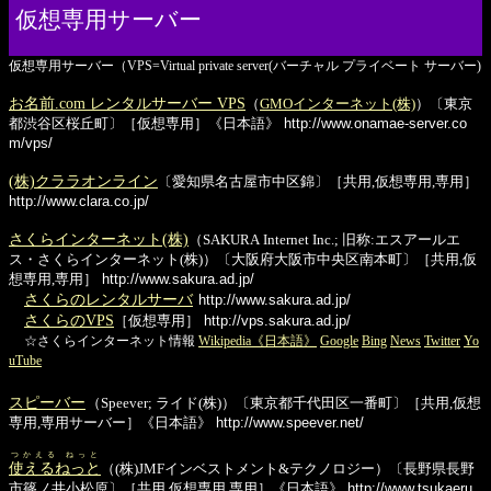
仮想専用サーバー
仮想専用サーバー（VPS=Virtual private server(バーチャル プライベート サーバー)
お名前.com レンタルサーバー VPS
（
GMOインターネット(株)
）〔東京
都渋谷区桜丘町〕［仮想専用］《日本語》
http://www.onamae-server.co
m/vps/
(株)クララオンライン
〔愛知県名古屋市中区錦〕［共用,仮想専用,専用］
http://www.clara.co.jp/
さくらインターネット(株)
（SAKURA Internet Inc.; 旧称:エスアールエ
ス・さくらインターネット(株)）〔大阪府大阪市中央区南本町〕［共用,仮
想専用,専用］
http://www.sakura.ad.jp/
さくらのレンタルサーバ
http://www.sakura.ad.jp/
さくらのVPS
［仮想専用］
http://vps.sakura.ad.jp/
☆さくらインターネット情報
Wikipedia《日本語》
Google
Bing
News
Twitter
Yo
uTube
スピーバー
（Speever; ライド(株)）〔東京都千代田区一番町〕［共用,仮想
専用,専用サーバー］《日本語》
http://www.speever.net/
つかえる ねっと
使えるねっと
（(株)JMFインベストメント&テクノロジー）〔長野県長野
市篠ノ井小松原〕［共用,仮想専用,専用］《日本語》
http://www.tsukaeru.