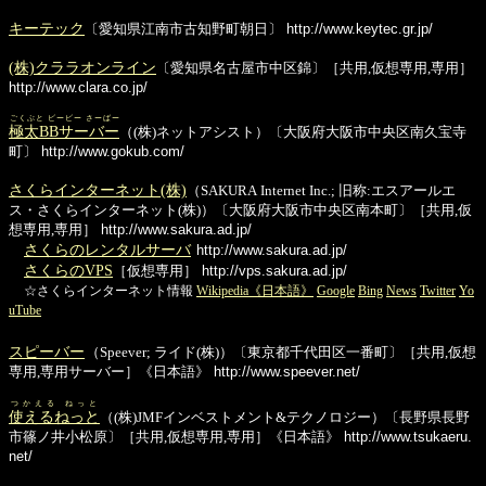
キーテック
〔愛知県江南市古知野町朝日〕
http://www.keytec.gr.jp/
(株)クララオンライン
〔愛知県名古屋市中区錦〕［共用,仮想専用,専用］
http://www.clara.co.jp/
ごくぶと ビービー さーばー
極太BBサーバー
（(株)ネットアシスト）〔大阪府大阪市中央区南久宝寺
町〕
http://www.gokub.com/
さくらインターネット(株)
（SAKURA Internet Inc.; 旧称:エスアールエ
ス・さくらインターネット(株)）〔大阪府大阪市中央区南本町〕［共用,仮
想専用,専用］
http://www.sakura.ad.jp/
さくらのレンタルサーバ
http://www.sakura.ad.jp/
さくらのVPS
［仮想専用］
http://vps.sakura.ad.jp/
☆さくらインターネット情報
Wikipedia《日本語》
Google
Bing
News
Twitter
Yo
uTube
スピーバー
（Speever; ライド(株)）〔東京都千代田区一番町〕［共用,仮想
専用,専用サーバー］《日本語》
http://www.speever.net/
つかえる ねっと
使えるねっと
（(株)JMFインベストメント&テクノロジー）〔長野県長野
市篠ノ井小松原〕［共用,仮想専用,専用］《日本語》
http://www.tsukaeru.
net/