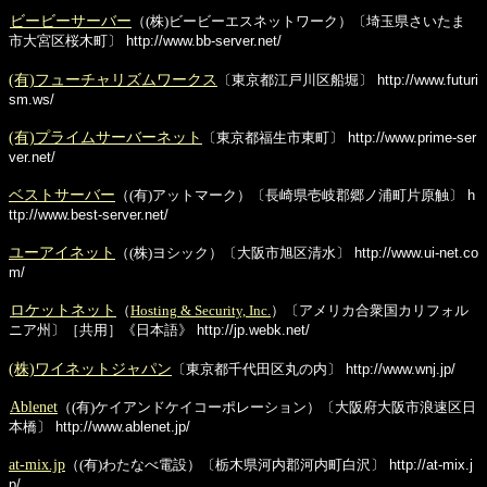
ビービーサーバー
（(株)ビービーエスネットワーク）〔埼玉県さいたま
市大宮区桜木町〕
http://www.bb-server.net/
(有)フューチャリズムワークス
〔東京都江戸川区船堀〕
http://www.futuri
sm.ws/
(有)プライムサーバーネット
〔東京都福生市東町〕
http://www.prime-ser
ver.net/
ベストサーバー
（(有)アットマーク）〔長崎県壱岐郡郷ノ浦町片原触〕
h
ttp://www.best-server.net/
ユーアイネット
（(株)ヨシック）〔大阪市旭区清水〕
http://www.ui-net.co
m/
ロケットネット
（
Hosting & Security, Inc.
）〔アメリカ合衆国カリフォル
ニア州〕［共用］《日本語》
http://jp.webk.net/
(株)ワイネットジャパン
〔東京都千代田区丸の内〕
http://www.wnj.jp/
Ablenet
（(有)ケイアンドケイコーポレーション）〔大阪府大阪市浪速区日
本橋〕
http://www.ablenet.jp/
at-mix.jp
（(有)わたなべ電設）〔栃木県河内郡河内町白沢〕
http://at-mix.j
p/