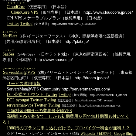
クラウドコア
CloudCore
［仮想専用］《日本語》
CloudCore VPS
［仮想専用］《日本語》
http://www.cloudcore.jp/vps/
CPI VPSスケーラブルプラン
［仮想専用］《日本語》
Twitter
Twilog
［短文通信］ http://twitter.com/KWC_CloudCore
ネットプラッツ
NetPlatz
（(株)イージェーワークス）〔神奈川県横浜市港北区新横浜〕
［共用,仮想専用,専用］《日本語》
http://platz.jp/
サースィズ
SaaSes
（S@@Ses）（日本ラッド(株)）〔東京都新宿区四谷〕［仮想専用,
専用］《日本語》
http://www.saases.jp/
サーバーマン アット ブィピーエス
ServersMan@VPS
（(株)ドリーム・トレイン・インターネット）〔東京都
渋谷区円山町〕［仮想専用］《日本語》
http://dream.jp/vps/
サービス運用情報
ServersMan@VPS Community
http://serversman-vps.com/
DTI公式アカウント Twitter
Twilog
［短文通信］ http://twitter.com/DTI_official
DTI_syougai Twitter
Twilog
［短文通信］ http://twitter.com/DTI_syougai
serversman-vps Twitter
Twilog
［短文通信］ http://twitter.com/serversman_vps
月額料金490円～の業界最安値VPS
高機能VPSが格安で、しかも初期費用０円で無料期間も付いてく
る！
1980円のプランに申し込むだけで、プロバイダー料金が無料！？
☆ドリーム・トレイン・インターネット情報
Wikipedia《日本語》
Google
Bing