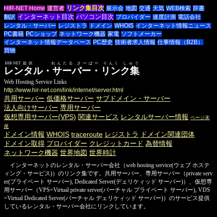
リンク集目次
HIR-NET Home
運営者
展示会
地図
交通
天気
WEB検索
辞書
インターネット目次
パソコン目次
翻訳
プロバイダー
速度計測
電話会社
レンタル・サーバー
レジストラ
ドメイン
WHOIS
インターネット情報ニュース
PC書籍
PCショップ
ネットワーク機器
家電
ソフトメーカー
インターネット情報データベース
PC歴史
技術者求人情報
仕事情報（B2B）
買物
HIR-NET提供 れんたる さーばー りんく しゅう
レンタル・サーバー・リンク集
Web Hosting Service Links
http://www.hir-net.com/link/internet/server.html
共用サーバー
低価格サーバー
サブドメイン・サーバー
法人向けサーバー
専用サーバー
仮想専用サーバー(VPS)
関連サービス
レンタルサーバー情報
ページ末
尾
ドメイン情報
WHOIS
traceroute
レジストラ
ドメイン関連団体
ドメイン取得
プロバイダー
クレジットカード
為替情報
ネットワーク機器
世界地図
世界時計
インターネットのレンタル・サーバー会社（web hosting service(ウェブ ホステ
ィング・サービス)）のリンク集です。共用サーバー、専用サーバー（private serv
er(プライベート サーバー), Dedicated Server(デェリケィッド サーバー)）、仮想専
用サーバー（VPS=Virtual private server(バーチャル プライベート サーバー), VDS
=Virtual Dedicated Server(バーチャル デェリケィッド サーバー)）のサービス提供
しているレンタル・サーバー会社にリンクしています。