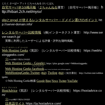
じたく さーばー アット にちゃんねる けいじばん
h
自宅サーバ＠2ch掲示板
〈
２ちゃんねる
運営〉［自宅サーバー掲示板］
ttp://hibari.2ch.net/mysv/
phpとmysql が使えるレンタルサーバー・ドメイン選びのポイント
htt
p://server-domain.info/
レンタルサーバー比較情報
〈(株)インターネクスト運営〉
http://www.ser
ver-search.jp/
実際に利用したユーザーによる評価・評判を随時掲載。
ウェブ ホスティング ジークス
Web Hosting Geeks
《英語》［レンタルサーバー比較情報］
https://webho
stinggeeks.com/
☆
Google翻訳で英語を日本語訳
Web Hosting Geeks - Google+
https://plus.google.com/+Webhostinggeeks
フェイスブック
Web Hosting Geeks
facebook
http://www.facebook.com/webhostinggeeks
WebHostingGeeks Twitter
Twilog
(和訳)
(和訳)
［短文通信］ http://twitter.com/webhos
tgeeks
☆Web Hosting Geeks検索
Google
Bing
News
Twitter
YouTube
ホスト アドバイス
HostAdvice
《英語》［レンタルサーバー比較情報］
https://hostadvice.co
m/
☆
Google翻訳で英語を日本語訳
日本語サイト
https://ja.hostadvice.com/