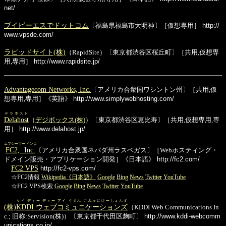
net/
ブイピーエスでドットコム
〔福島県福島市大明神〕［仮想専用］
http://
www.vpsde.com/
ラピッドサイト(株)
（RapidSite）〔東京都渋谷区桜丘町〕［共用,仮想専
用,専用］
http://www.rapidsite.jp/
Advantagecom Networks, Inc.
〔アメリカ合衆国ワシントン州〕［共用,仮
想専用,専用］《英語》
http://www.simplywebhosting.com/
デラホスト
Delahost
（
デジボックス(株)
）〔東京都渋谷区恵比寿〕［共用,仮想専用,専
用］
http://www.delahost.jp/
エフシーツー インコ
FC2, Inc.
〔アメリカ合衆国ネバダ州ラスベガス〕［Webホスティング・
ドメイン販売・アプリケーション開発］《日本語》
http://fc2.com/
FC2 VPS
http://fc2-vps.com/
☆FC2情報
Wikipedia《日本語》
Google
Bing
News
Twitter
YouTube
☆FC2 VPS検索
Google
Bing
News
Twitter
YouTube
ケイ ディー ディー アイ うえぶ こみゅにけーしょんず
(株)
KDDI ウェブコミュニケーションズ
（KDDI Web Communications In
c.; 旧称:Servision(株)）〔東京都千代田区麹町〕
http://www.kddi-webcomm
unications.co.jp/