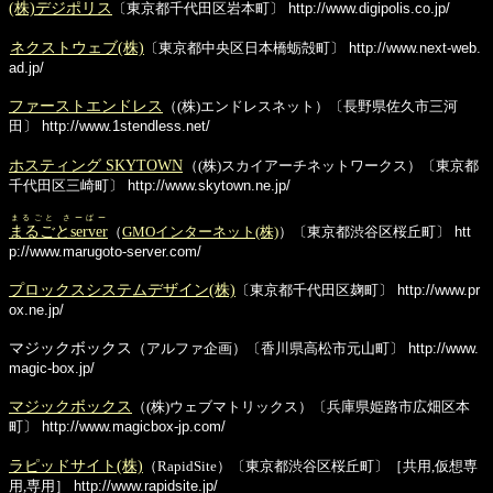
(株)デジポリス
〔東京都千代田区岩本町〕
http://www.digipolis.co.jp/
ネクストウェブ(株)
〔東京都中央区日本橋蛎殻町〕
http://www.next-web.
ad.jp/
ファーストエンドレス
（(株)エンドレスネット）〔長野県佐久市三河
田〕
http://www.1stendless.net/
ホスティング SKYTOWN
（(株)スカイアーチネットワークス）〔東京都
千代田区三崎町〕
http://www.skytown.ne.jp/
まるごと さーばー
まるごとserver
（
GMOインターネット(株)
）〔東京都渋谷区桜丘町〕
htt
p://www.marugoto-server.com/
プロックスシステムデザイン(株)
〔東京都千代田区麹町〕
http://www.pr
ox.ne.jp/
マジックボックス
（アルファ企画）〔香川県高松市元山町〕
http://www.
magic-box.jp/
マジックボックス
（(株)ウェブマトリックス）〔兵庫県姫路市広畑区本
町〕
http://www.magicbox-jp.com/
ラピッドサイト(株)
（RapidSite）〔東京都渋谷区桜丘町〕［共用,仮想専
用,専用］
http://www.rapidsite.jp/