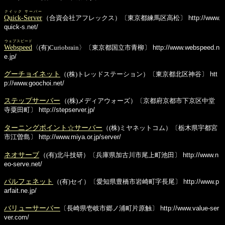
クイック サーバー
Quick-Server
（合資会社アフレックス）〔東京都練馬区高松〕
http://www.
quick-s.net/
ウェブスピード
Webspeed
〈(有)Curiobrain〉〔東京都国立市青柳〕
http://www.webspeed.n
e.jp/
グーチョイネット
（(株)トレッドステーション）〔東京都北区神谷〕
htt
p://www.goochoi.net/
ステップサーバー
（(株)メディアウォーズ）〔京都府京都市下京区中堂
寺粟田町〕
http://stepserver.jp/
ターニングポイント☆サーバー
（(株)ミヤネットコム）〔栃木県宇都宮
市江曽島〕
http://www.miya.or.jp/server/
ネオサーブ
（(有)北斗技研）〔兵庫県加古川市尾上町池田〕
http://www.n
eo-serve.net/
パルフェネット
（(有)セイ）〔愛知県豊橋市岩崎町字長尾〕
http://www.p
arfait.ne.jp/
バリューサーバー
〔長崎県壱岐市郷ノ浦町片原触〕
http://www.value-ser
ver.com/