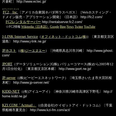
片倉町〕
http://www.ectec.jp/
エフシーツー インコ
FC2, Inc.
〔アメリカ合衆国ネバダ州ラスベガス〕［Webホスティング・
ドメイン販売・アプリケーション開発］《日本語》
http://fc2.com/
FC2レンタルサーバー
http://rentalserver.fc2.com/
☆FC2情報
Wikipedia《日本語》
Google
Bing
News
Twitter
YouTube
J-LINK Internet Service
（
オフィネット・ドットコム(株)
）〔東京都文京区
湯島〕
http://www.j-link.ne.jp/
JPホスト
（
(株)ジーエヌエー
）〔沖縄県具志川市川崎〕
http://www.jphost.
com/
JPORT
（データソリューションズ(株); バリューコマース(株)から2005年12
月1日分社化）〔東京都文京区本郷〕
http://www.jport.ne.jp/
JP-server
（(株)ビービーエスネットワーク）〔埼玉県さいたま市大宮区桜
木町〕
http://www.jp-server.net/
KIDD-NET
（(有)アイユーアイ）〔神奈川県川崎市高津区下野毛〕
http://
home.kidd.ne.jp/
KZI.COM「Actmail」
（(合資会社)ケイゼットアイ・ドットコム）〔千葉
県船橋市夏見台〕
http://www.kzi-fm.com/act/