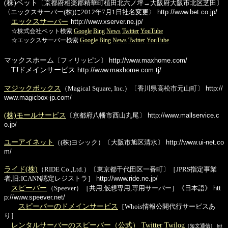
(株)ベット
〔京都府相楽郡精華町植田北六ノ坪→大阪府大阪市北区芝田〕
〈エックスサーバー(株)に2012年7月1日社名変更〉
http://www.bet.co.jp/
エックスサーバー
http://www.xserver.ne.jp/
☆株式会社ベット検索
Google
Bing
News
Twitter
YouTube
☆エックスサーバー検索
Google
Bing
News
Twitter
YouTube
マックスホーム
〔フィリッピン〕
http://www.maxhome.com/
TJドメインサービス
http://www.maxhome.com.tj/
マジックボックス
（Magical Square, Inc.）〔香川県高松市元山町〕
http://
www.magicbox-jp.com/
(株)モールサービス
〔京都府八幡市西山丸尾〕
http://www.mallservice.c
o.jp/
ユーアイネット
（(株)ヨシック）〔大阪市旭区清水〕
http://www.ui-net.co
m/
ライド(株)
（RIDE Co.,Ltd.）〔東京都千代田区一番町〕［JPRS指定事業
者,旧:ICANN認定レジストラ］
http://www.ride.ne.jp/
スピーバー
（Speever）［共用,仮想専用,専用サーバー］《日本語》
htt
p://www.speever.net/
スピーバーのドメインサービス
［Whois情報公開代行サービスあ
り］
レンタルサーバーのスピーバー（公式） Twitter
Twilog
［短文通信］ htt