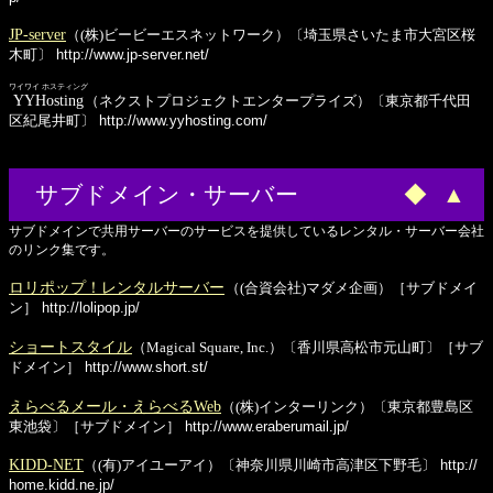
JP-server
（(株)ビービーエスネットワーク）〔埼玉県さいたま市大宮区桜
木町〕
http://www.jp-server.net/
ワイワイ ホスティング
YYHosting
（ネクストプロジェクトエンタープライズ）〔東京都千代田
区紀尾井町〕
http://www.yyhosting.com/
サブドメイン・サーバー
◆
▲
サブドメインで共用サーバーのサービスを提供しているレンタル・サーバー会社
のリンク集です。
ロリポップ！レンタルサーバー
（(合資会社)マダメ企画）［サブドメイ
ン］
http://lolipop.jp/
ショートスタイル
（Magical Square, Inc.）〔香川県高松市元山町〕［サブ
ドメイン］
http://www.short.st/
えらべるメール・えらべるWeb
（(株)インターリンク）〔東京都豊島区
東池袋〕［サブドメイン］
http://www.eraberumail.jp/
KIDD-NET
（(有)アイユーアイ）〔神奈川県川崎市高津区下野毛〕
http://
home.kidd.ne.jp/