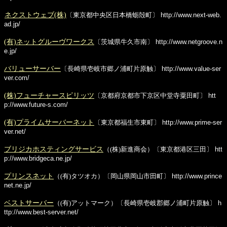
ネクストウェブ(株)
〔東京都中央区日本橋蛎殻町〕
http://www.next-web.
ad.jp/
(有)ネットグルーヴワークス
〔茨城県牛久市南〕
http://www.netgroove.n
e.jp/
バリューサーバー
〔長崎県壱岐市郷ノ浦町片原触〕
http://www.value-ser
ver.com/
(株)フューチャースピリッツ
〔京都府京都市下京区中堂寺粟田町〕
htt
p://www.future-s.com/
(有)プライムサーバーネット
〔東京都福生市東町〕
http://www.prime-ser
ver.net/
ブリジカホスティングサービス
（(株)新進商会）〔東京都港区三田〕
htt
p://www.bridgeca.ne.jp/
プリンスネット
（(有)タツオカ）〔岡山県岡山市田町〕
http://www.prince
net.ne.jp/
ベストサーバー
（(有)アットマーク）〔長崎県壱岐郡郷ノ浦町片原触〕
h
ttp://www.best-server.net/