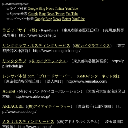
p://twitter.com/speever
☆ライド検索
Google
Bing
News
Twitter
YouTube
☆Speever検索
Google
Bing
News
Twitter
YouTube
☆スピーバー検索
Google
Bing
News
Twitter
YouTube
ラピッドサイト(株)
（RapidSite）〔東京都渋谷区桜丘町〕［共用,仮想専
用,専用］
http://www.rapidsite.jp/
リンククラブ・ホスティングサービス
（
(株)カイグラフィクス
）〔東京
都渋谷区神宮前〕
http://www.hosting-link.ne.jp/
リンククラブ
（
(株)カイグラフィクス
）〔東京都渋谷区神宮前〕
http://lp
p.linkclub.jp/
レンサバ本舗.com「ブロードサーバー」
（
GMOインターネット(株)
）
〔東京都渋谷区桜丘町〕［法人向け］
http://www.rensaba.com/
Ablenet
（(有)ケイアンドケイコーポレーション）〔大阪府大阪市浪速区日
本橋〕
http://www.ablenet.jp/
AREACUBE
（
(株)アイアイティーヴィー
）〔東京都千代田区麹町〕
htt
p://www.areacube.jp/
ＡＳＪホスティングサービス
（(株)アドミラルシステム）〔埼玉県川口
市飯塚〕
http://www.asj.ne.jp/