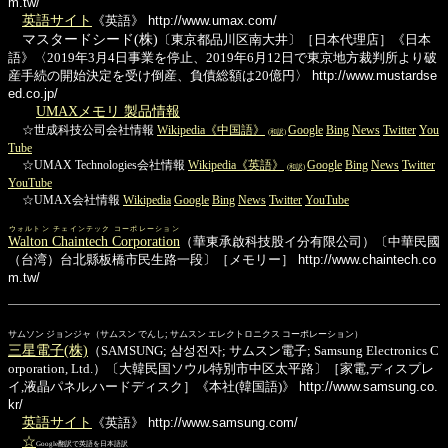
m.tw/
英語サイト
《英語》
http://www.umax.com/
マスタードシード(株)
〔東京都品川区南大井〕［日本代理店］《日本
語》〈2019年3月4日事業を停止、2019年6月12日で東京地方裁判所より破
産手続の開始決定を受け倒産、負債総額は20億円〉
http://www.mustardse
ed.co.jp/
UMAXメモリ 製品情報
☆世成科技公司会社情報
Wikipedia《中国語》
Google
Bing
News
Twitter
You
(和訳)
Tube
☆UMAX Technologies会社情報
Wikipedia《英語》
Google
Bing
News
Twitter
(和訳)
YouTube
☆UMAX会社情報
Wikipedia
Google
Bing
News
Twitter
YouTube
ウォルトン チェインテック コーポレーション
Walton Chaintech Corporation
（華東承啟科技股イ分有限公司）〔中華民國
（台湾）台北縣板橋市民生路一段〕［メモリー］
http://www.chaintech.co
m.tw/
サムソン ジョンジャ（サムスン でんし; サムスン エレクトロニクス コーポレーション）
三星電子(株)
（SAMSUNG; 삼성전자; サムスン電子; Samsung Electronics C
orporation, Ltd.）〔大韓民国ソウル特別市中区太平路〕［家電,ディスプレ
イ,液晶パネル,ハードディスク］《本社(韓国語)》
http://www.samsung.co.
kr/
英語サイト
《英語》
http://www.samsung.com/
☆
Google翻訳で英語を日本語訳