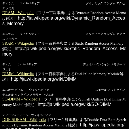
ディラム ウィキペディア ダイナミック ランダム アクセ
ス メモリー
DRAM - Wikipedia
［フリー百科事典によるDynamic Random Access Memo
http://ja.wikipedia.org/wiki/Dynamic_Random_Acces
ry解説］
s_Memory
エスラム ウィキペディア スタティック ランダム アクセ
ス メモリー
SRAM - Wikipedia
［フリー百科事典によるStatic Random Access Memory
http://ja.wikipedia.org/wiki/Static_Random_Access_Me
解説］
mory
ディム ウィキペディア デュオル インライン メモリー マ
ジュオ
DIMM - Wikipedia
［フリー百科事典によるDual Inline Memory Module解
http://ja.wikipedia.org/wiki/DIMM
説］
エスオー ディム ウィキペディア スモール アウトライン
デュオル インライン メモリー マジュオ
SO-DIMM - Wikipedia
［フリー百科事典によるSmall Outline Dual Inline M
http://ja.wikipedia.org/wiki/SO-DIMM
emory Module解説］
ディーディーアール ウィキペディア
DDR SDRAM - Wikipedia
［フリー百科事典によるDouble-Data-Rate Synch
http://ja.wikipedia.org/
ronous Dynamic Random Access Memory解説］