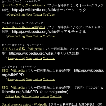
おーばー くろっく ウィキペディア
オーバークロック - Wikipedia
［フリー百科事典によるオーバークロック
http://ja.wikipedia.org/wiki/オーバークロック
解説］
☆
Google
Bing
News
Twitter
YouTube
でゅある ちゃんねる ウィキペディア
デュアルチャネル - Wikipedia
［フリー百科事典によるデュアルチャネル
http://ja.wikipedia.org/wiki/デュアルチャネル
解説］
☆
Google
Bing
News
Twitter
YouTube
めもりー ばす きかく ウィキペディア
メモリバス規格 - Wikipedia
［フリー百科事典によるメモリーバス規格解
http://ja.wikipedia.org/wiki/メモリバス規格
説］
☆
Google
Bing
News
Twitter
YouTube
エス ピー ディ ウィキペディア
http://ja.wikipedia.
SPD - Wikipedia
［フリー百科事典によるSPD解説］
org/wiki/SPD
☆
Google
Bing
News
Twitter
YouTube
http://en.w
SPD - Wikipedia
［フリー百科事典によるSPD解説］《英語》
ikipedia.org/wiki/SPD_(disambiguation)
☆和訳
Google
Bing
News
Twitter
YouTube
Serial presence detect - Wikipedia
［フリー百科事典によるSPD解説］《英