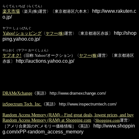
らくてん いちば（らくてん）
http://www.rakuten.c
楽天市場
〈楽天(株)運営〉〔東京都港区六本木〕
o.jp/
ヤフー しょっぴんぐ
http://shop
Yahoo!ショッピング
〈
ヤフー(株)
運営〉〔東京都港区赤坂〕
ping.yahoo.co.jp/
やふおく（ヤフー おーくしょん）
ヤフオク!
（旧称:Yahoo!オークション）〈
ヤフー(株)
運営〉〔東京都港区
http://auctions.yahoo.co.jp/
赤坂〕
DRAMeXchange
《英語》
http://www.dramexchange.com/
inSpectrum Tech. Inc.
《英語》
http://www.inspectrumtech.com/
Random Access Memory (RAM) - Find great deals, lowest prices, and buy
Random Access Memory (RAM) at Shopping.com
〈
Shopping.com
運営〉
http://www.shoppin
［アメリ合衆国のPCメモリー価格情報］《英語》
g.com/xPP-random_access_memory