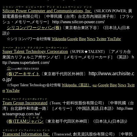
シリコン パワー コンピューター アンド コミュニケーション インコ
Silicon Power Computer and Communications, Inc.
（SILICON POWER; 廣
穎電通股份有限公司）〔中華民國（台湾）台北市內湖區洲子街〕［フラッ
シュ・メモリー,メモリー］
http://www.silicon-power.com/
シリコンパワージャパン(株)
〔東京都台東区下谷〕《日本法人(日本
語)》
☆シリコンパワー会社情報
Wikipedia
Google
Bing
News
Twitter
YouTube
スーパー タレント テクノロジー コーポレーション
Super Talent Technology Corporation
（SUPER★TALENT）〔アメリカ合
衆国カリフォルニア州サンノゼ〕［メモリー,メモリーカード］《英語》
h
ttp://www.supertalent.com/
☆
Google翻訳で英語を日本語訳
http://www.archisite.c
(株)アーキサイト
〔東京都千代田区外神田〕
o.jp/
☆Super Talent Technology会社情報
Wikipedia《英語》
Google
Bing
News
Twitt
(和訳)
er
YouTube
チーム グループ インコーポレイテッド
Team Group Incorporated
（Team; 十銓科技股份有限公司）〔中華民國（台
湾）台北縣中和市建一路〕［メモリー］《中国語,英語,日本語》
http://ww
w.teamgroup.com.tw/
チーム じゃぱん
(株)
TEAMジャパン
〔東京都千代田区外神田〕《日本法人(日本語)》
トランセンド インフォメーション インコ
Transcend Information Inc.
（Transcend; 創見資訊股份有限公司）〔中華民