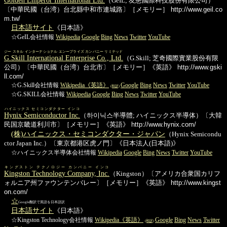
（GeIL; 友懋國際科技股份有限公司）
〔中華民國（台湾）台北縣中和市連城路〕［メモリー］
http://www.geil.co
m.tw/
日本語サイト
《日本語》
☆GeIL会社情報
Wikipedia
Google
Bing
News
Twitter
YouTube
ジー スキル インターナショナル エンープライズ カンパニー リミテッド
G.Skill International Enterprise Co., Ltd.
（G.Skill; 芝奇國際實業股份有限
公司）〔中華民國（台湾）台北市〕［メモリー］《英語》
http://www.gski
ll.com/
☆G.Skill会社情報
Wikipedia《英語》
Google
Bing
News
Twitter
YouTube
(和訳)
☆G.SKILL会社情報
Wikipedia
Google
Bing
News
Twitter
YouTube
ハイニックス セミコンダクター インコ
Hynix Semiconductor Inc.
（하이닉스半導體; ハイニックス半導体）〔大韓
民国京畿道利川市〕［メモリー］《英語》
http://www.hynix.com/
(株)ハイニックス・セミコンダクター・ジャパン
（Hynix Semicondu
ctor Japan Inc.）〔東京都港区虎ノ門〕《日本法人(日本語)》
☆ハイニックス半導体会社情報
Wikipedia
Google
Bing
News
Twitter
YouTube
キングストン テクノロジー カンパニー インコ
Kingston Technology Company, Inc.
（Kingston）〔アメリカ合衆国カリフ
ォルニア州ファウンテンバレー〕［メモリー］《英語》
http://www.kingst
on.com/
☆
Google翻訳で英語を日本語訳
日本語サイト
《日本語》
☆Kingston Technology会社情報
Wikipedia《英語》
Google
Bing
News
Twitter
(和訳)