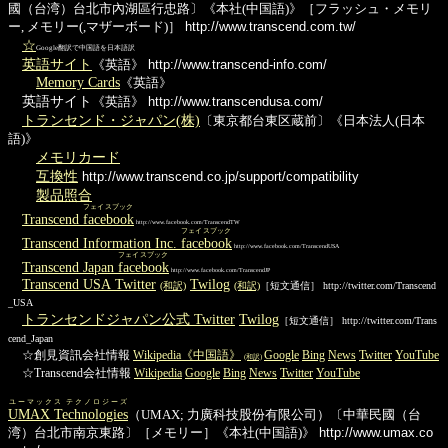
國（台湾）台北市內湖區行忠路〕《本社(中国語)》［フラッシュ・メモリ
ー, メモリー(,マザーボード)］
http://www.transcend.com.tw/
☆
Google翻訳で中国語を日本語訳
英語サイト
《英語》
http://www.transcend-info.com/
Memory Cards
《英語》
英語サイト
《英語》
http://www.transcendusa.com/
トランセンド・ジャパン(株)
〔東京都台東区蔵前〕《日本法人(日本
語)》
メモリカード
互換性
http://www.transcend.co.jp/support/compatibility
製品照合
フェイスブック
Transcend
facebook
http://www.facebook.com/TranscendTW
フェイスブック
Transcend Information Inc.
facebook
http://www.facebook.com/TranscendUSA
フェイスブック
Transcend Japan
facebook
http://www.facebook.com/TranscendJP
Transcend USA Twitter
Twilog
(和訳)
(和訳)
［短文通信］ http://twitter.com/Transcend
_USA
トランセンドジャパン公式 Twitter
Twilog
［短文通信］ http://twitter.com/Trans
cend_Japan
☆創見資訊会社情報
Wikipedia《中国語》
Google
Bing
News
Twitter
YouTube
(和訳)
☆Transcend会社情報
Wikipedia
Google
Bing
News
Twitter
YouTube
ユーマックス テクノロジーズ
UMAX Technologies
（UMAX; 力廣科技股份有限公司）〔中華民國（台
湾）台北市南京東路〕［メモリー］《本社(中国語)》
http://www.umax.co