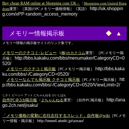
Buy cheap RAM online at Shopping.com UK -
〈
Shopping.com United King
http://uk.shoppin
dom
運営〉［英国のPCメモリー価格情報］《英語》
g.com/xPP-random_access_memory
メモリー情報掲示板
◆
▲
メモリー情報の掲示板サイトのリンク集です。
メモリーのクチコミ･レビュー
〈
(株)カカクコム
運営〉［PCメモリー掲
http://bbs.kakaku.com/bbs/menumaker/CategoryCD=0
示板］
520/
http://bbs.kaka
メモリー のクチコミ掲示板
［PCメモリー掲示板］
ku.com/bbs/-/CategoryCD=0520/
htt
メモリーなんでも掲示板 クチコミ掲示板
［PCメモリー掲示板］
p://bbs.kakaku.com/bbs/-/CategoryCD=0520/ViewLimit=2/
じさく ピーシー アット にちゃんねる けいじばん
http://ana
自作PC＠2ch掲示板
〈
２ちゃんねる
運営〉［自作PC掲示板］
go.2ch.net/jisaku/
「メモリ価格の変動に右往左往するスレッド」自作板@wiki
［PCメモ
リー情報・掲示板］
http://www4.atwiki.jp/uosao/