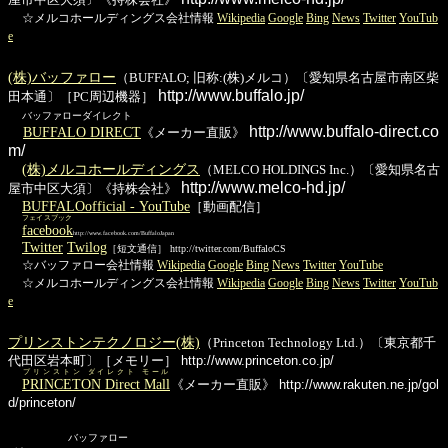
屋市中区大須〕《持株会社》
☆メルコホールディングス会社情報
Wikipedia
Google
Bing
News
Twitter
YouTub
e
(株)バッファロー
（BUFFALO; 旧称:(株)メルコ）〔愛知県名古屋市南区柴
http://www.buffalo.jp/
田本通〕［PC周辺機器］
バッファローダイレクト
http://www.buffalo-direct.co
BUFFALO DIRECT
《メーカー直販》
m/
(株)メルコホールディングス
（MELCO HOLDINGS Inc.）〔愛知県名古
http://www.melco-hd.jp/
屋市中区大須〕《持株会社》
BUFFALOofficial - YouTube
［動画配信］
フェイスブック
facebook
http://www.facebook.com/BuffaloJapan
Twitter
Twilog
［短文通信］ http://twitter.com/BuffaloCS
☆バッファロー会社情報
Wikipedia
Google
Bing
News
Twitter
YouTube
☆メルコホールディングス会社情報
Wikipedia
Google
Bing
News
Twitter
YouTub
e
プリンストンテクノロジー(株)
（Princeton Technology Ltd.）〔東京都千
代田区岩本町〕［メモリー］
http://www.princeton.co.jp/
プリンストン ダイレクト モール
PRINCETON Direct Mall
《メーカー直販》
http://www.rakuten.ne.jp/gol
d/princeton/
バッファロー