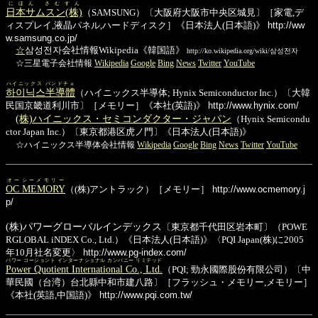
にほん さむすん
日本サムスン(株)
（SAMSUNG）〔大阪府大阪市中央区城見〕［家電,デ
ィスプレイ,液晶パネル,ハードディスク］《日本法人(日本語)》
http://ww
w.samsung.co.jp/
☆
삼성전자会社情報Wikipedia《韓国語》
http://ko.wikipedia.org/wiki/삼성전자
☆三星電子会社情報
Wikipedia
Google
Bing
News
Twitter
YouTube
ハイニックス バンドチェ
하이닉스半導體
（ハイニックス半導体; Hynix Semiconductor Inc.）〔大韓
民国京畿道利川市〕［メモリー］《本社(英語)》
http://www.hynix.com/
(株)ハイニックス・セミコンダクター・ジャパン
（Hynix Semicondu
ctor Japan Inc.）〔東京都港区虎ノ門〕《日本法人(日本語)》
☆ハイニックス半導体会社情報
Wikipedia
Google
Bing
News
Twitter
YouTube
オーシーメモリー
OC MEMORY
（(株)アントラック）［メモリー］
http://www.ocmemory.j
p/
(株)パワーグローバルインデックス
〔東京都千代田区岩本町〕（POWE
RGLOBAL iNDEX Co., Ltd.）《日本法人(日本語)》〈PQI Japan(株)に2005
年10月社名変更〉
http://www.pg-index.com/
パワー コーショント インターナショナル カンパニー リミテッド
Power Quotient International Co., Ltd.
（PQI; 勁永國際股份有限公司）〔中
華民國（台湾）台北縣中和市建八路〕［フラッシュ・メモリー,メモリー］
《本社(英語,中国語)》
http://www.pqi.com.tw/