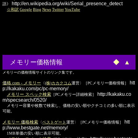
http://en.wikipedia.org/wiki/Serial_presence_detect
語》
☆和訳
Google
Bing
News
Twitter
YouTube
メモリー価格情報
◆
▲
メモリーの価格情報サイトのリンク集です。
htt
価格.com - メモリー
〈
(株)カカクコム
運営〉［PCメモリー価格情報］
p://kakaku.com/pc/pc-memory/
http://kakaku.co
メモリー スペック検索
［PCメモリー詳細検索］
m/specsearch/0520/
メモリー容量や枚数で検索し、価格の安い順やクチコミの多い順に表示
可能。
htt
メモリー 価格検索
〈
ベストゲート
運営〉［PCメモリー価格情報］
p://www.bestgate.net/memory/
1MB単価の安い順に表示可能。