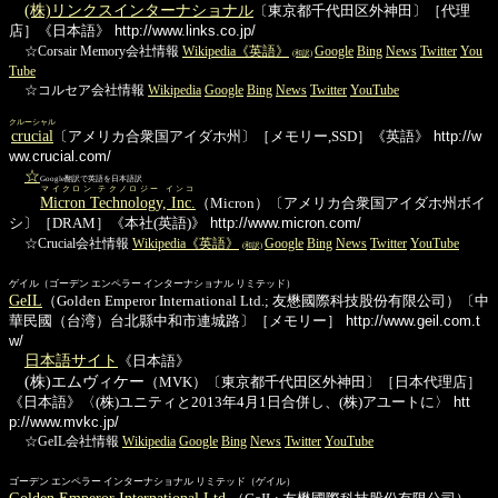
(株)リンクスインターナショナル
〔東京都千代田区外神田〕［代理
店］《日本語》
http://www.links.co.jp/
☆Corsair Memory会社情報
Wikipedia《英語》
Google
Bing
News
Twitter
You
(和訳)
Tube
☆コルセア会社情報
Wikipedia
Google
Bing
News
Twitter
YouTube
クルーシャル
crucial
〔アメリカ合衆国アイダホ州〕［メモリー,SSD］《英語》
http://w
ww.crucial.com/
☆
Google翻訳で英語を日本語訳
マイクロン テクノロジー インコ
Micron Technology, Inc.
（Micron）〔アメリカ合衆国アイダホ州ボイ
シ〕［DRAM］《本社(英語)》
http://www.micron.com/
☆Crucial会社情報
Wikipedia《英語》
Google
Bing
News
Twitter
YouTube
(和訳)
ゲイル（ゴーデン エンペラー インターナショナル リミテッド）
GeIL
（Golden Emperor International Ltd.; 友懋國際科技股份有限公司）〔中
華民國（台湾）台北縣中和市連城路〕［メモリー］
http://www.geil.com.t
w/
日本語サイト
《日本語》
(株)エムヴィケー
（MVK）〔東京都千代田区外神田〕［日本代理店］
《日本語》〈(株)ユニティと2013年4月1日合併し、(株)アユートに〉
htt
p://www.mvkc.jp/
☆GeIL会社情報
Wikipedia
Google
Bing
News
Twitter
YouTube
ゴーデン エンペラー インターナショナル リミテッド（ゲイル）
Golden Emperor International Ltd.