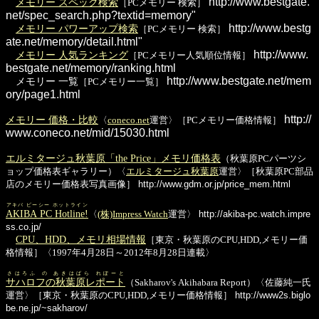
http://www.bestgate.
メモリー スペック検索
［PCメモリー 検索］
net/spec_search.php?textid=memory"
http://www.bestg
メモリー パワーアップ検索
［PCメモリー 検索］
ate.net/memory/detail.html"
http://www.
メモリー 人気ランキング
［PCメモリー人気順位情報］
bestgate.net/memory/ranking.html
http://www.bestgate.net/mem
メモリー 一覧
［PCメモリー一覧］
ory/page1.html
http://
メモリー 価格・比較
〈
coneco.net
運営〉［PCメモリー価格情報］
www.coneco.net/mid/15030.html
エルミタージュ秋葉原「the Price」メモリ価格表
（秋葉原PCパーツシ
ョップ価格表ギャラリー）〈
エルミタージュ秋葉原
運営〉［秋葉原PC部品
店のメモリー価格表写真画像］
http://www.gdm.or.jp/price_mem.html
アキバ ピーシー ホットライン
AKIBA PC Hotline!
〈
(株)Impress Watch
運営〉
http://akiba-pc.watch.impre
ss.co.jp/
CPU、HDD、メモリ相場情報
［東京・秋葉原のCPU,HDD,メモリー価
格情報］〈1997年4月28日～2012年8月28日連載〉
さはろふ の あきはばら れぽーと
サハロフの秋葉原レポート
（Sakharov's Akihabara Report）〈佐藤純一氏
運営〉［東京・秋葉原のCPU,HDD,メモリー価格情報］
http://www2s.biglo
be.ne.jp/~sakharov/