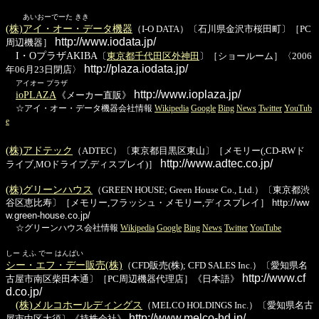
あいおーでーた きき
(株)アイ・オー・データ機器
（I-O DATA）〔石川県金沢市桜田町〕［PC
http://www.iodata.jp/
周辺機器］
I・OプラザAKIBA
〔
東京都千代田区外神田
〕［ショールーム］〈2006
http://plaza.iodata.jp/
年06月23日閉店〉
アイオー プラザ
http://www.ioplaza.jp/
ioPLAZA
《メーカー直販》
☆アイ・オー・データ機器会社情報
Wikipedia
Google
Bing
News
Twitter
YouTub
e
(株)アドテック
（ADTEC）〔東京都目黒区東山〕［メモリー(,CD-RWド
http://www.adtec.co.jp/
ライブ,MOドライブ,ディスプレイ)］
(株)グリーンハウス
（GREEN HOUSE; Green House Co., Ltd.）〔東京都渋
谷区恵比寿〕［メモリー,フラッシュ・メモリー,ディスプレイ］
http://ww
w.green-house.co.jp/
☆グリーンハウス会社情報
Wikipedia
Google
Bing
News
Twitter
YouTube
しー えふ でー はんばい
シー・エフ・デー販売(株)
（CFD販売(株); CFD SALES Inc.）〔愛知県名
http://www.cf
古屋市南区柴田本通〕［PC周辺機器代理店］《日本語》
d.co.jp/
(株)メルコホールディングス
（MELCO HOLDINGS Inc.）〔愛知県名古
http://www.melco-hd.jp/