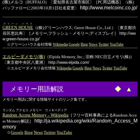
(株)メルコ
（BUFFALO）〔愛知県名古屋市南区〕［PC周辺機器］〈(株)
http://www.melcoinc.co.jp/
バッファローに2003年10月1日社名変更〉
グリーン ハウス
GREEN HOUSE
（(株)グリーンハウス; Green House Co., Ltd.）〔東京都渋
谷区恵比寿〕［メモリー,フラッシュ・メモリー,ディスプレイ］
http://ww
w.green-house.co.jp/
☆グリーンハウス会社情報
Wikipedia
Google
Bing
News
Twitter
YouTube
エルピーダメモリ(株)
（Elpida Memory, Inc.; 旧称:NEC日立メモリ(株)）
〔東京都中央区八重洲〕
http://www.elpida.com/
☆エルピーダメモリ会社情報
Wikipedia
Google
Bing
News
Twitter
YouTube
メモリー用語解説
◆
▲
メモリー用語に関する情報サイトのリンク集です。
ランダム アクセス メモリー ウィキペディア
Random Access Memory - Wikipedia
［フリー百科事典によるRandom Acce
http://ja.wikipedia.org/wiki/Random_Access_M
ss Memory解説］
emory
☆
Google
Bing
News
Twitter
YouTube