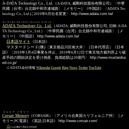
A-DATA Technology Co., Ltd.
（A-DATA; 威剛科技股份有限公司）〔中華
民國（台湾）台北縣中和市連城路〕［メモリー］《中国語》〈ADATA Tec
hnology Co., Ltd.に2010年6月社名変更〉
http://www.adata.com.tw/
エー データー テクノロジー カンパニー リミテッド
ADATA Technology Co., Ltd.
（ADATA; 威剛科技股份有限公司; 旧称:A-DA
TA Technology Co., Ltd.）〔中華民國（台湾）台北縣中和市連城路〕［メ
モリー］《中国語》
http://www.adata.com.tw/
日本語サイト
《日本語》
マスタードシード(株)
〔東京都品川区南大井〕［日本代理店］《日本
語》〈2019年3月4日事業を停止、2019年6月12日で東京地方裁判所より破
産手続の開始決定を受け倒産、負債総額は20億円〉
http://www.mustardse
ed.co.jp/
☆ADATA会社情報
Wikipedia
Google
Bing
News
Twitter
YouTube
コルセア メモリー
Corsair Memory
（CORSAIR）〔アメリカ合衆国カリフォルニア州〕［メ
モリー,PC電源］《英語,日本語》
http://www.corsair.com/
☆
Google翻訳で英語を日本語訳