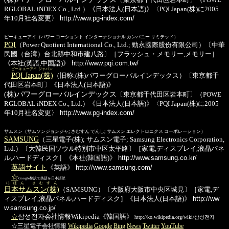
RGLOBAL iNDEX Co., Ltd.）《日本法人(日本語)》〈PQI Japan(株)に2005
年10月社名変更〉
http://www.pg-index.com/
ピーキューアイ（パワー コーショント インターナショナル カンパニー リミテッド）
PQI
（Power Quotient International Co., Ltd.; 勁永國際股份有限公司）〔中華
民國（台湾）台北縣中和市建八路〕［フラッシュ・メモリー,メモリー］
《本社(英語,中国語)》
http://www.pqi.com.tw/
ピーキューアイ ジャパン
PQI Japan(株)
（旧称:(株)パワーグローバルインデックス）〔東京都千
代田区岩本町〕《日本法人(日本語)》
(株)パワーグローバルインデックス
〔東京都千代田区岩本町〕（POWE
RGLOBAL iNDEX Co., Ltd.）《日本法人(日本語)》〈PQI Japan(株)に2005
年10月社名変更〉
http://www.pg-index.com/
サムスン（サムソンジョンジャ; さむすん でんし; サムスン エレクトロニクス コーポレーション）
SAMSUNG
（三星電子(株); サムスン電子; Samsung Electronics Corporation,
Ltd.）〔大韓民国ソウル特別市中区太平路〕［家電,ディスプレイ,液晶パネ
ル,ハードディスク］《本社(韓国語)》
http://www.samsung.co.kr/
英語サイト
《英語》
http://www.samsung.com/
☆
Google翻訳で英語を日本語訳
にほん さむすん
日本サムスン(株)
（SAMSUNG）〔大阪府大阪市中央区城見〕［家電,デ
ィスプレイ,液晶パネル,ハードディスク］《日本法人(日本語)》
http://ww
w.samsung.co.jp/
☆
삼성전자会社情報Wikipedia《韓国語》
http://ko.wikipedia.org/wiki/삼성전자
☆三星電子会社情報
Wikipedia
Google
Bing
News
Twitter
YouTube