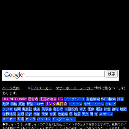
ページ先頭
※
CPUメーカー
、
マザーボード・メーカー
情報は別なページに
あります。
HIR-NET Home
運営者
運営者著書
CG
データベース
書籍検索
WEB検索
辞書
リンク集目次
翻訳
価格
買物
新型コロナ
ニュース
海外ニュース
テレビ
ラジオ
新聞
出版社
映画
展示会
官公庁
市区役所
求人
医療
電話
郵便
銀行
地図
世界地図
交通
旅行
宿泊
天気
台風
放射線
雲
地震
天文
暦
海
スポーツ
メーカー
家電
カメラ
パソコン
インターネット
◆本サイトでは、外部サイトのアクセスは新たにウィンドウかタブを開きますので、複数のサイ
トを同時にアクセスすることも可能です（リンク先の外部サイトのリンクをクリックすると、新