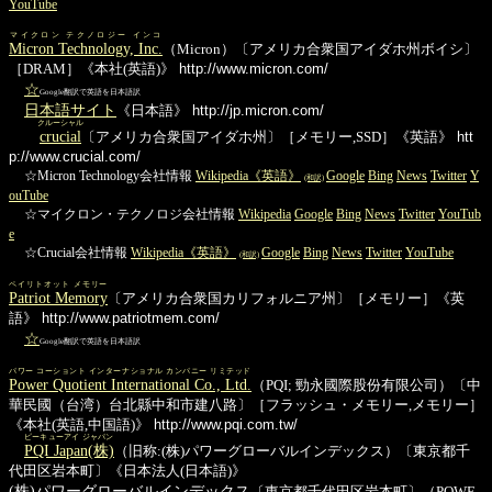
YouTube
マイクロン テクノロジー インコ
Micron Technology, Inc.
（Micron）〔アメリカ合衆国アイダホ州ボイシ〕
［DRAM］《本社(英語)》
http://www.micron.com/
☆
Google翻訳で英語を日本語訳
日本語サイト
《日本語》
http://jp.micron.com/
クルーシャル
crucial
〔アメリカ合衆国アイダホ州〕［メモリー,SSD］《英語》
htt
p://www.crucial.com/
☆Micron Technology会社情報
Wikipedia《英語》
Google
Bing
News
Twitter
Y
(和訳)
ouTube
☆マイクロン・テクノロジ会社情報
Wikipedia
Google
Bing
News
Twitter
YouTub
e
☆Crucial会社情報
Wikipedia《英語》
Google
Bing
News
Twitter
YouTube
(和訳)
ペイリトオット メモリー
Patriot Memory
〔アメリカ合衆国カリフォルニア州〕［メモリー］《英
語》
http://www.patriotmem.com/
☆
Google翻訳で英語を日本語訳
パワー コーショント インターナショナル カンパニー リミテッド
Power Quotient International Co., Ltd.
（PQI; 勁永國際股份有限公司）〔中
華民國（台湾）台北縣中和市建八路〕［フラッシュ・メモリー,メモリー］
《本社(英語,中国語)》
http://www.pqi.com.tw/
ピーキューアイ ジャパン
PQI Japan(株)
（旧称:(株)パワーグローバルインデックス）〔東京都千
代田区岩本町〕《日本法人(日本語)》
(株)パワーグローバルインデックス
〔東京都千代田区岩本町〕（POWE