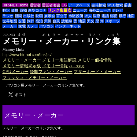
HIR-NET Home
運営者
運営者著書
CG
データベース
書籍検索
WEB検索
辞書
リンク集目次
翻訳
価格
買物
新型コロナ
ニュース
海外ニュース
テレビ
ラジオ
新聞
出版社
映画
展示会
官公庁
市区役所
求人
医療
電話
郵便
銀行
地図
世界地図
交通
旅行
宿泊
天気
台風
放射線
雲
地震
天文
暦
海
スポーツ
メーカー
家電
カメラ
パソコン
インターネット
HIR-NET提供 めもりー めーかー りんく しゅう
メモリー・メーカー・リンク集
Memory Links
http://www.hir-net.com/link/pc/
メモリー・メーカー
メモリー用語解説
メモリー価格情報
メモリー情報掲示板
メモリー情報
ページ末尾
CPUメーカー
冷却ファン・メーカー
マザーボード・メーカー
フラッシュ・メモリー・メーカー
パソコン用メモリー・メーカーのリンク集です。
メモリー・メーカー
メモリー・メーカーのリンク集です。
エー データー テクノロジー カンパニー リミテッド