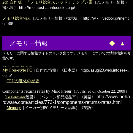
2ch 自作板 「メモリ総合スレッド」テンプレ案
［PCメモリー情報・
掲示板］
http://memtest.at.infoseek.co.jp/
メモリ総合wiki
［PCメモリー情報・掲示板］
http://wiki.livedoor.jp/memt
est86/
メモリー情報
◆
▲
メモリーに関する情報サイトのリンク集です。メモリーについての情報検索も可
能です。
マイ フリースタイル ピーシー
My Free-style PC
［自作PC情報］《日本語》
http://asugi23.web.infoseek.
co.jp/
CPUの進化の歴史
Components returns rates by Marc Prieur
（Published on October 22, 2009）
http://www.beha
〈
BeHardware
運営〉［パソコン部品返品率］《英語》
rdware.com/articles/773-1/components-returns-rates.html
Memory
［メーカー別PCメモリー返品率］《英語》