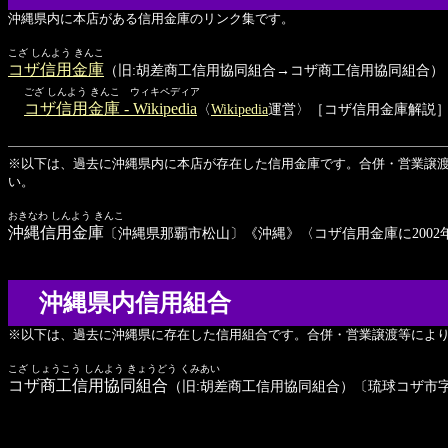
沖縄県内に本店がある信用金庫のリンク集です。
こざ しんよう きんこ
コザ信用金庫
（旧:胡差商工信用協同組合→コザ商工信用協同組合）
ござ しんよう きんこ ウィキペディア
コザ信用金庫 - Wikipedia
〈
Wikipedia
運営〉［コザ信用金庫解説
※以下は、過去に沖縄県内に本店が存在した信用金庫です。合併・営業譲
い。
おきなわ しんよう きんこ
沖縄信用金庫
〔沖縄県那覇市松山〕《沖縄》〈コザ信用金庫に2002年
沖縄県内信用組合
※以下は、過去に沖縄県に存在した信用組合です。合併・営業譲渡等によ
こざ しょうこう しんよう きょうどう くみあい
コザ商工信用協同組合
（旧:胡差商工信用協同組合）〔琉球コザ市字