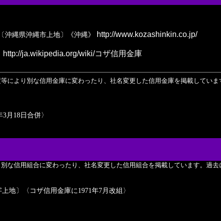
http://www.kozashinkin.co.jp/
〔沖縄県沖縄市上地〕《沖縄》
http://ja.wikipedia.org/wiki/コザ信用金庫
］
渡等により別な信用金庫に変わったり、社名変更した信用金庫を掲載していま
3月18日合併〉
り別な信用組合に変わったり、社名変更した信用組合を掲載しています。過去
上地〕〈コザ信用金庫に1971年7月改組〉