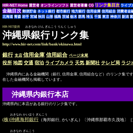
リンク集目次
HIR-NET Home
運営者
オンラインソフト
運営者著書
CG
ライブ
金融目次
郵便貯金
ネット銀行
都市銀行
地方銀行
信用金庫
信用組合
消費者金
北海道
青森
岩手
宮城
秋田
山形
福島
茨城
栃木
群馬
埼玉
千葉
東京
神奈川
新潟
HIR-NET提供
おきなわ けん ぎんこう りんく しゅう
沖縄県銀行リンク集
http://www.hir-net.com/link/bank/okinawa.html
銀行
信用金庫
信用組合
支店
ページ末尾
役所
地図
交通
宿泊
ライブカメラ
天気
新聞社
テレビ局
ラジ
沖縄県内にある金融機関（銀行, 信用金庫, 信用組合など）のリンク集です
在した金融機関も掲載しています。
沖縄県内銀行本店
沖縄県内に本店がある銀行のリンク集です。
おきなわ かいほう ぎんこう
(株)沖縄海邦銀行
（海邦銀行, かいぎん）〔沖縄県那覇市久茂地〕
おきなわ ぎんこう