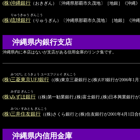
(株)沖縄銀行
（おきぎん）〔沖縄県那覇市久茂地〕［地銀］《沖縄》
りゅうきゅう ぎんこう
(株)琉球銀行
（りゅうぎん）〔沖縄県那覇市久茂地〕［地銀］《沖縄
沖縄県内銀行支店
沖縄県内に本店はないが支店がある信用金庫のリンク集です。
みつびし とうきょう ユーエフジェイ ぎんこう
(株)三菱東京UFJ銀行
（(株)東京三菱銀行と(株)UFJ銀行が2006
みずほ ぎんこう
(株)みずほ銀行
（(株)第一勧業銀行,(株)富士銀行,(株)日本興業銀
みつい すみとも ぎんこう
(株)三井住友銀行
（(株)さくら銀行と(株)住友銀行が2001年4月
沖縄県内信用金庫