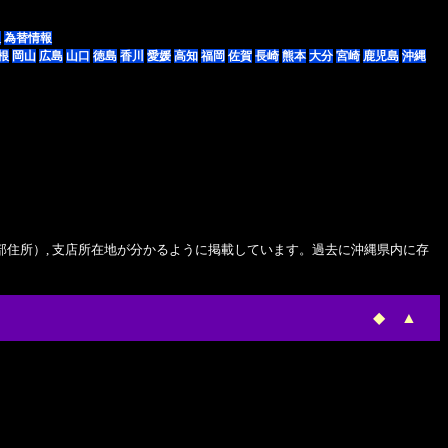
報
為替情報
根
岡山
広島
山口
徳島
香川
愛媛
高知
福岡
佐賀
長崎
熊本
大分
宮崎
鹿児島
沖縄
本部住所）, 支店所在地が分かるように掲載しています。過去に沖縄県内に存
◆
▲