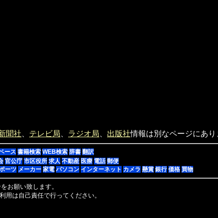
新聞社
、
テレビ局
、
ラジオ局
、
出版社
情報は別なページにあり
ベース
書籍検索
WEB検索
辞書
翻訳
会
官公庁
市区役所
求人
不動産
医療
電話
郵便
ポーツ
メーカー
家電
パソコン
インターネット
カメラ
懸賞
銀行
価格
買物
せをお願い致します。
利用は自己責任で行ってください。