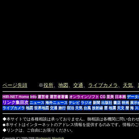
ページ先頭
※
役所
、
地図
、
交通
、
ライブカメラ
、
天気
、
HIR-NET Home
Info
運営者
運営者著書
オンラインソフト
CG
里美
日本画
データ
リンク集目次
ニュース
海外ニュース
テレビ
ラジオ
新聞
出版社
書店
映画
展示
ライブカメラ
地図
世界地図
交通
旅行
宿泊
天気
台風
放射線
雲
地震
天文
暦
海
ス
◆本サイトでは各種相談は承っておりません。御相談は各機関に問い合わ
◆本サイトはインターネットのアドレス情報を提供するのみです。情報のご
◆リンクは、ご自由にお張りください。
Copyright (C) 2000-2008
Hirabayashi Masahide