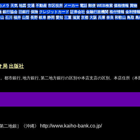
カメラ
天気
地図
交通
不動産
市区役所
メーカー
電話
郵便
WEB検索
価格情報
買物
融
銀行協会
旧銀行
保険
クレジットカード
証券会社
金融行政機関
格付情報
金利情
富山
石川
福井
山梨
長野
岐阜
静岡
愛知
三重
滋賀
京都
大阪
兵庫
奈良
和歌山
鳥取
島
オ局
出版社
。都市銀行, 地方銀行, 第二地方銀行の区別や本店支店の区別、本店住所（
http://www.kaiho-bank.co.jp/
［第二地銀］《沖縄》