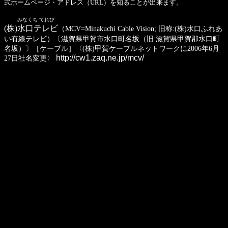
式ホームページ・アドレス（URL）を知ることが出来ます。
みなくち てれび
(株)水口テレビ
（MCV=Minakuchi Cable Vision; 旧称:(株)水口ふれあ
い有線テレビ）〔滋賀県甲賀市水口町名坂（旧:滋賀県甲賀郡水口町
名坂）〕［ケーブル］〈(株)甲賀ケーブルネットワークに2006年6月
http://cw1.zaq.ne.jp/mcv/
27日社名変更〉