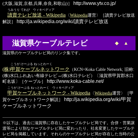
http://www.ytv.co.jp/
(大阪,滋賀,京都,兵庫,奈良,和歌山)］
うみうり てれび ウィキペディア
讀賣テレビ放送 - Wikipedia
〈
Wikipedia
運営〉［讀賣テレビ放送
http://ja.wikipedia.org/wiki/讀賣テレビ放送
解説］
滋賀県ケーブルテレビ
◆
▲
滋賀県のケーブルテレビ局のリンク集です。
こうが けーぶる ねっとわーく
(株)甲賀ケーブルネットワーク
（KCN=Koka Cable Network; 旧称:
(株)水口ふれあい有線テレビ→(株)水口テレビ）〔滋賀県甲賀郡水口
http://www.koka-cable.net/
町名坂〕［ケーブル］
こうが けーぶる ねっとわーく ウィキペディア
甲賀ケーブルネットワーク - Wikipedia
〈
Wikipedia
運営〉［甲
http://ja.wikipedia.org/wiki/甲賀
賀ケーブルネットワーク解説］
ケーブルネットワーク
※以下は、過去に滋賀県に存在したケーブルテレビ局です。合併・営業譲
渡等により別なケーブルテレビ局に変わったり、社名変更したケーブルテ
レビ局を掲載しています。それらのケーブルテレビ局が存在した当時の公