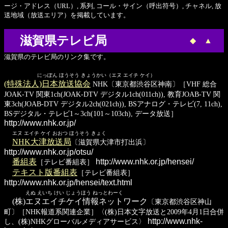
ージ・アドレス（URL）, 系列, コール・サイン（呼出符号）, チャネル, 放
送地域（放送エリア）を掲載しています。
滋賀県テレビ局
◆
▲
滋賀県のテレビ局のリンク集です。
にっぽん ほうそう きょうかい（エヌ エイチ ケイ）
(特殊法人)日本放送協会
NHK〔東京都渋谷区神南〕［VHF 総合
JOAK-TV 関東1ch(JOAK-DTV デジタル1ch(011ch)), 教育JOAB-TV 関
東3ch(JOAB-DTV デジタル2ch(021ch)), BSアナログ・テレビ(7, 11ch),
BSデジタル・テレビ1～3ch(101～103ch), データ放送］
http://www.nhk.or.jp/
エヌ エイチ ケイ おおつ ほうそう きょく
NHK大津放送局
〔滋賀県大津市打出浜〕
http://www.nhk.or.jp/otsu/
番組表
http://www.nhk.or.jp/hensei/
［テレビ番組表］
テキスト版番組表
［テレビ番組表］
http://www.nhk.or.jp/hensei/text.html
えぬ えいち けい じょうほう ねっとわーく
(株)エヌエイチケイ情報ネットワーク
〔東京都渋谷区神山
町〕［NHK報道系関連企業］〈(株)日本文字放送と2009年4月1日合併
http://www.nhk-
し、(株)NHKグローバルメディアサービス〉