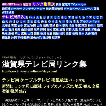
リンク集目次
HIR-NET Home
運営者
映画
家電店
TVメーカー
録画機メーカー
アンテナメーカー
放送関連情報
データベース
ニュース
辞書
WEB検索
テレビ局目次
あ
い
う
え
お
か
き
く
け
こ
さ
し
す
せ
そ
た
ち
つ
て
と
な
に
ぬ
ね
の
は
ひ
ふ
へ
ほ
ま
み
む
め
も
や
ゆ
よ
ら
り
る
れ
ろ
わ
アルファベット
北海道
青森
岩手
宮城
秋田
山形
福島
茨城
栃木
群馬
埼玉
千葉
東京
神奈川
新潟
富山
石川
福井
山梨
長野
岐阜
静岡
愛知
三重
滋賀
京都
大阪
兵庫
奈良
和歌山
鳥取
島根
岡山
広島
山口
徳島
香川
愛媛
高知
福岡
佐賀
長崎
熊本
大分
宮崎
鹿児島
沖縄
TV番組表
過去のTV番組表
視聴率
HIR-NET提供
しが けん てれび きょく りんく しゅう
滋賀県テレビ局リンク集
http://www.hir-net.com/link/tv/shiga.html
テレビ局
ケーブルテレビ
衛星放送
ページ末尾
新聞社
ラジオ局
出版社
ライブカメラ
天気
地図
観光
交通
宿泊
役所
銀行
滋賀県のテレビ局, ケーブル・テレビのリンク集です。滋賀県のテレビ
局, ケーブル・テレビの正式社名, 略称, 愛称, 読み, 本社住所, 公式ホームペ