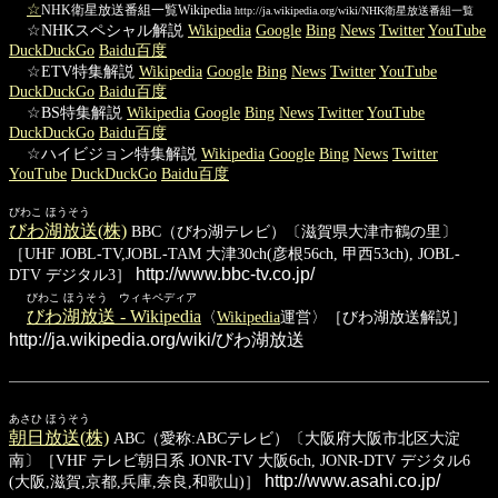
☆
NHK衛星放送番組一覧Wikipedia
http://ja.wikipedia.org/wiki/NHK衛星放送番組一覧
☆NHKスペシャル解説
Wikipedia
Google
Bing
News
Twitter
YouTube
DuckDuckGo
Baidu百度
☆ETV特集解説
Wikipedia
Google
Bing
News
Twitter
YouTube
DuckDuckGo
Baidu百度
☆BS特集解説
Wikipedia
Google
Bing
News
Twitter
YouTube
DuckDuckGo
Baidu百度
☆ハイビジョン特集解説
Wikipedia
Google
Bing
News
Twitter
YouTube
DuckDuckGo
Baidu百度
びわこ ほうそう
びわ湖放送(株)
BBC（びわ湖テレビ）〔滋賀県大津市鶴の里〕
［UHF JOBL-TV,JOBL-TAM 大津30ch(彦根56ch, 甲西53ch), JOBL-
http://www.bbc-tv.co.jp/
DTV デジタル3］
びわこ ほうそう ウィキペディア
びわ湖放送 - Wikipedia
〈
Wikipedia
運営〉［びわ湖放送解説］
http://ja.wikipedia.org/wiki/びわ湖放送
あさひ ほうそう
朝日放送(株)
ABC（愛称:ABCテレビ）〔大阪府大阪市北区大淀
南〕［VHF テレビ朝日系 JONR-TV 大阪6ch, JONR-DTV デジタル6
http://www.asahi.co.jp/
(大阪,滋賀,京都,兵庫,奈良,和歌山)］