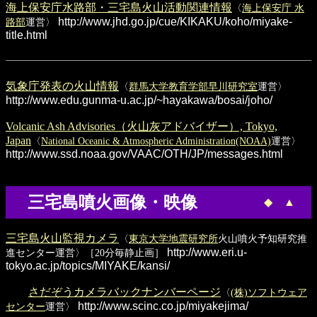
海上保安庁水路部・三宅島火山活動関連情報
〈
海上保安庁 水
http://www.jhd.go.jp/cue/KIKAKU/koho/miyake-
路部
運営〉
title.html
気象庁発表の火山情報
〈
群馬大学教育学部早川研究室
運営〉
http://www.edu.gunma-u.ac.jp/~hayakawa/bosai/joho/
Volcanic Ash Advisories（火山灰アドバイザー）, Tokyo,
Japan
〈
National Oceanic & Atmospheric Administration(NOAA)
運営〉
http://www.ssd.noaa.gov/VAAC/OTH/JP/messages.html
三宅島噴火画像・映像
◆
▲
三宅島火山監視カメラ
〈
東京大学地震研究所
火山噴火予知研究推
http://www.eri.u-
進センター運営〉［20分毎静止画］
tokyo.ac.jp/topics/MIYAKE/kansi/
さだぞうカメラバックナンバーページ
〈
(株)ソフトウェア
http://www.scinc.co.jp/miyakejima/
センター
運営〉