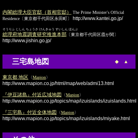
内閣総理大臣官邸（首相官邸）
The Prime Minister's Official
http://www.kantei.go.jp/
Residence〔東京都千代田区永田町〕
そうりふ じしん ちょうさ けんきゅう すいしん ほんぶ
総理府地震調査研究推進本部
〔東京都千代田区霞が関〕
http://www.jishin.go.jp/
三宅島地図
◆
▲
東京都 地区
〈
Mapion
〉
http://www.mapion.co.jp/html/map/web/admi13.html
『伊豆諸島』付近広域地図
〈
Mapion
〉
http://www.mapion.co.jp/topics/map/izuislands/izuislands.html
『三宅島』付近全体地図
〈
Mapion
〉
http://www.mapion.co.jp/topics/map/izuislands/miyake.html