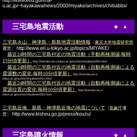
http://www.edu.gunma-
u.ac.jp/~hayakawa/news/2000/miyake/archives/chibabbs/
三宅島地震活動
◆
▲
三宅島火山、神津島・新島地震活動情報
〈
東京大学地震研究所
http://www.eri.u-tokyo.ac.jp/topics/MIYAKE/
運営〉
最近24時間の三宅島付近の地震活動（手動再検測値,毎時
15分頃更新）
http://komoku.eri.u-tokyo.ac.jp/izu/esr/miyakeesr00cl.html
最近24時間の三宅島付近の地震活動（自動再検測値による
震源数の変化,毎時10分頃更新）
http://komoku.eri.u-
tokyo.ac.jp/izu/esr/miyakeesr01cl.html
最近24時間の三宅島付近の地震活動（自動再検測値による
震源位置の変化,毎時10分頃更新）
http://komoku.eri.u-
tokyo.ac.jp/izu/esr/miyakeesr02cl.html
三宅島近海、新島・神津島近海の地震について
〈
気象庁
運
http://www.kishou.go.jp/press/kouzu/
営〉
三宅島噴火情報
◆
▲