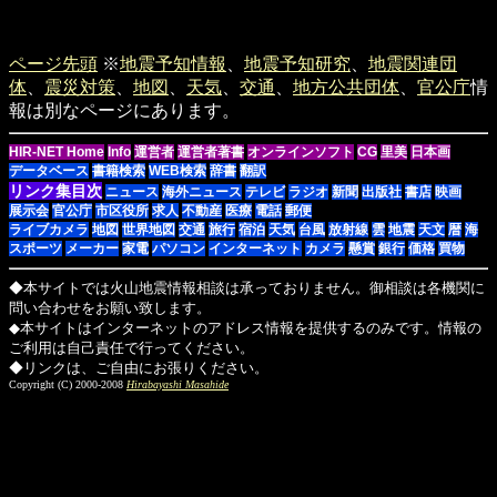
ページ先頭
※
地震予知情報
、
地震予知研究
、
地震関連団
体
、
震災対策
、
地図
、
天気
、
交通
、
地方公共団体
、
官公庁
情
報は別なページにあります。
HIR-NET Home
Info
運営者
運営者著書
オンラインソフト
CG
里美
日本画
データベース
書籍検索
WEB検索
辞書
翻訳
リンク集目次
ニュース
海外ニュース
テレビ
ラジオ
新聞
出版社
書店
映画
展示会
官公庁
市区役所
求人
不動産
医療
電話
郵便
ライブカメラ
地図
世界地図
交通
旅行
宿泊
天気
台風
放射線
雲
地震
天文
暦
海
スポーツ
メーカー
家電
パソコン
インターネット
カメラ
懸賞
銀行
価格
買物
◆本サイトでは火山地震情報相談は承っておりません。御相談は各機関に
問い合わせをお願い致します。
◆本サイトはインターネットのアドレス情報を提供するのみです。情報の
ご利用は自己責任で行ってください。
◆リンクは、ご自由にお張りください。
Copyright (C) 2000-2008
Hirabayashi Masahide