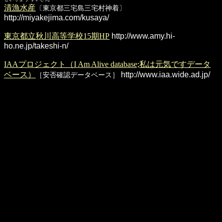
清漁水産
〔東京都三宅島三宅村神着〕
http://miyakejima.com/kusaya/
東京都立秋川高等学校15期HP
http://www.amy.hi-
ho.ne.jp/takeshi-n/
IAAプロジェクト（I Am Alive database;私は元気ですデータ
ベース）
http://www.iaa.wide.ad.jp/
［安否確認データベース］