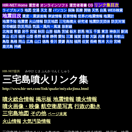
リンク集目次
HIR-NET Home
運営者
オンラインソフト
運営者著書
CG
ライブカメラ
地図
交通
天文
暦
パソコン
保険
医療
買物
天気
台風
WEB検索
地震目次
震度・震源速報
津波情報
災害情報
世界の地震情報
地震計
地震予知
地震雲
火山情報
防災地図
三宅島噴火
研究者
地震防災団体
防災対策
安否確認
防災用品
気温・風向・風速
放射線
北海道
青森
岩手
宮城
秋田
山形
福島
茨城
栃木
群馬
埼玉
千葉
東京
神奈川
新潟
富山
石川
福井
山梨
長野
岐阜
静岡
愛知
三重
滋賀
京都
大阪
兵庫
奈良
和歌山
鳥取
島根
岡山
広島
山口
徳島
香川
愛媛
高知
福岡
佐賀
長崎
熊本
大分
宮崎
鹿児島
沖縄
HIR-NET提供
みやけ じま ふんか りんく しゅう
三宅島噴火リンク集
http://www.hir-net.com/link/quake/miyakejima.html
噴火総合情報
掲示板
地震情報
噴火情報
噴火画像・映像
航空衛星写真
行政の動き
三宅島地図
その他
ページ末尾
火山情報
大気汚染情報