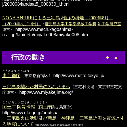
j/200008/landsat5_000830_j.html
NOAA ANHRRによる三宅島 雄山の噴煙－2000年8月－
（2000年8月29日）
〈
鹿児島大学工学部機械工学科
熱工学研究室
http://www.mech.kagoshima-
運営〉
u.ac.jp/lab/netu/miyake008/miyake008.htm
行政の動き
◆
▲
とうきょう と ちょう
東京都庁
http://www.metro.tokyo.jp/
〔東京都新宿区〕
三宅島を離れた村民のみなさまへ
〈三宅村役場・東京都三宅支
http://www.miyakejima.org/
庁運営〉
こくど ちょう ぼうさい じょうほう
国土庁 防災情報
〈
国土庁
防災局運営〉
http://www.nla.go.jp/boutsu/
三宅島火山活動及び新島・神津島・三宅島近海を震源とす
る地震について
http://www.nla.go.jp/boutsu/miyake.html