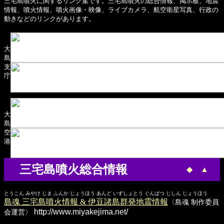
三宅島噴火に関するリンク集です。三宅島噴火の総合情報、掲示板、地震
情報、噴火情報、噴火画像・映像、ライブカメラ、航空衛星写真、行政の
動きなどのリンクがあります。
大
島
支
庁
大
島
空
港
三宅島噴火総合情報
◆
▲
とうこん みやけ じま ふんか じょうほう あんど いずしょとう ぐんぱつ じしん じょうほう
島魂 三宅島噴火情報 & 伊豆諸島群発地震情報
〈島魂 制作委員
http://www.miyakejima.net/
会運営〉