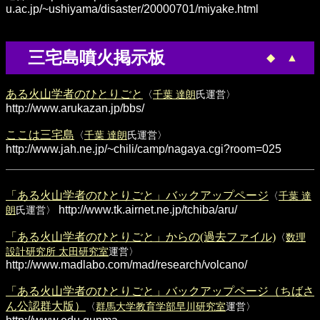
u.ac.jp/~ushiyama/disaster/20000701/miyake.html
三宅島噴火掲示板
◆
▲
ある火山学者のひとりごと
〈
千葉 達朗
氏運営〉
http://www.arukazan.jp/bbs/
ここは三宅島
〈
千葉 達朗
氏運営〉
http://www.jah.ne.jp/~chili/camp/nagaya.cgi?room=025
「ある火山学者のひとりごと」バックアップページ
〈
千葉 達
http://www.tk.airnet.ne.jp/tchiba/aru/
朗
氏運営〉
「ある火山学者のひとりごと」からの(過去ファイル)
〈
数理
設計研究所 太田研究室
運営〉
http://www.madlabo.com/mad/research/volcano/
「ある火山学者のひとりごと」バックアップページ（ちばさ
ん公認群大版）
〈
群馬大学教育学部早川研究室
運営〉