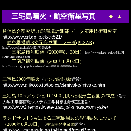
三宅島噴火・航空衛星写真
◆
▲
通信総合研究所 地球環境計測部 データ応用技術研究室
http://www.crl.go.jp/ck/ck521/
航空機搭載 3次元合成開口レーダ(PI-SAR)
http://www.crl.go.jp/ck/ck521/PI-SAR/J/
三宅島観測映像（2000年8月30日）
http://www.crl.go.jp/ck/ck521/PI-
SAR/J/izu/Miyake.html
三宅島観測映像（2000年8月02日）
http://www.crl.go.jp/pub/whatsnew/press/000808/000808-2.html
三宅島2000年噴火
〈
アジア航測(株)
運営〉
http://www.ajiko.co.jp/topics/ct/miyake/miyake.htm
三宅島 10m メッシュ DEM を用いた地形主題図の作成
〈岩手
大学工学部情報システム工学科横山研究室運営〉
http://www2.remos.iwate-u.ac.jp/~sirasawa/miyake/
ランドサット5号による三宅島周辺の観測結果について
（2000年8月30日）
〈
宇宙開発事業団
運営〉
http://yyy.tksc.nasda.go.jp/Home/Press/Press-