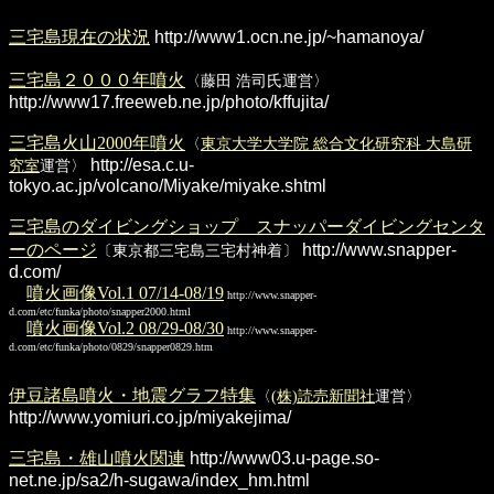
三宅島現在の状況
http://www1.ocn.ne.jp/~hamanoya/
三宅島２０００年噴火
〈藤田 浩司氏運営〉
http://www17.freeweb.ne.jp/photo/kffujita/
三宅島火山2000年噴火
〈
東京大学大学院 総合文化研究科 大島研
http://esa.c.u-
究室
運営〉
tokyo.ac.jp/volcano/Miyake/miyake.shtml
三宅島のダイビングショップ スナッパーダイビングセンタ
ーのページ
http://www.snapper-
〔東京都三宅島三宅村神着〕
d.com/
噴火画像Vol.1 07/14-08/19
http://www.snapper-
d.com/etc/funka/photo/snapper2000.html
噴火画像Vol.2 08/29-08/30
http://www.snapper-
d.com/etc/funka/photo/0829/snapper0829.htm
伊豆諸島噴火・地震グラフ特集
〈
(株)読売新聞社
運営〉
http://www.yomiuri.co.jp/miyakejima/
三宅島・雄山噴火関連
http://www03.u-page.so-
net.ne.jp/sa2/h-sugawa/index_hm.html