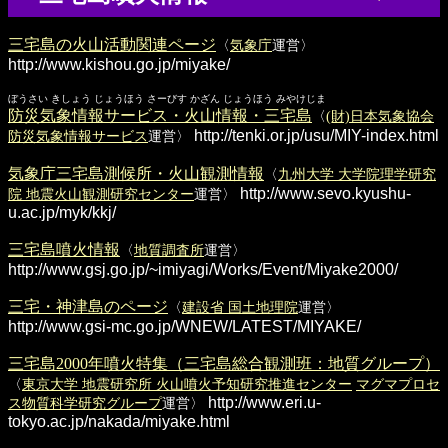
三宅島の火山活動関連ページ
〈
気象庁
運営〉
http://www.kishou.go.jp/miyake/
ぼうさい きしょう じょうほう さーびす かざん じょうほう みやけじま
防災気象情報サービス・火山情報・三宅島
〈
(財)日本気象協会
http://tenki.or.jp/usu/MIY-index.html
防災気象情報サービス
運営〉
気象庁三宅島測候所・火山観測情報
〈
九州大学 大学院理学研究
http://www.sevo.kyushu-
院 地震火山観測研究センター
運営〉
u.ac.jp/myk/kkj/
三宅島噴火情報
〈
地質調査所
運営〉
http://www.gsj.go.jp/~imiyagi/Works/Event/Miyake2000/
三宅・神津島のページ
〈
建設省 国土地理院
運営〉
http://www.gsi-mc.go.jp/WNEW/LATEST/MIYAKE/
三宅島2000年噴火特集（三宅島総合観測班：地質グループ）
〈
東京大学 地震研究所 火山噴火予知研究推進センター
マグマプロセ
http://www.eri.u-
ス物質科学研究グループ
運営〉
tokyo.ac.jp/nakada/miyake.html