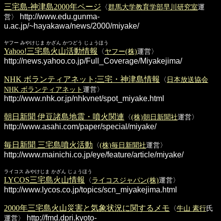
三宅島-神津島2000年ページ
〈
群馬大学教育学部早川研究室
運
http://www.edu.gunma-
営〉
u.ac.jp/~hayakawa/news/2000/miyake/
ヤフー みやけじま かざん かつどう じょうほう
Yahoo!三宅島火山活動情報
〈
ヤフー(株)
運営〉
http://news.yahoo.co.jp/Full_Coverage/Miyakejima/
NHK ボランティアネット:三宅・神津島情報
〈
日本放送協会
NHK ボランティアネット
運営〉
http://www.nhk.or.jp/nhkvnet/spot_miyake.html
朝日新聞 伊豆諸島地震・噴火関連
〈
(株)朝日新聞社
運営〉
http://www.asahi.com/paper/special/miyake/
毎日新聞 三宅島噴火活動
〈
(株)毎日新聞社
運営〉
http://www.mainichi.co.jp/eye/feature/article/miyake/
ライコス みやけじま かざん じょうほう
LYCOS三宅島火山情報
〈
ライコスジャパン(株)
運営〉
http://www.lycos.co.jp/topics/scn_miyakejima.html
2000年三宅島火山災害と気象状況に関するメモ
〈
牛山 素行
氏
http://fmd.dpri.kyoto-
運営〉