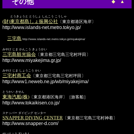
その他
◆
▲
とうきょうと とうしょ しんこう こうしゃ
(財)東京都島しょ振興公社
〔東京都港区海岸〕
http://www.islands-net.metro.tokyo.jp/
三宅島
http://www.islands-net.metro.tokyo.jp/miyakejima/
みやけ じま かんこう きょうかい
三宅島観光協会
〔東京都三宅島三宅村坪田〕
http://www.miyakejima.gr.jp/
みやけ じま しょうこう かい
三宅村商工会
〔東京都三宅島三宅村坪田〕
http://www1.neweb.ne.jp/wb/miyakejima/
とうかい きせん
東海汽船(株)
〔東京都港区海岸〕［旅客船］
http://www.tokaikisen.co.jp/
スナッパー ダイビング センター
SNAPPER DIVING CENTER
〔東京都三宅島三宅村神着〕
http://www.snapper-d.com/
せいりょう すいさん