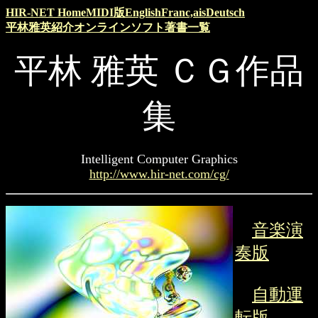
HIR-NET Home
MIDI版
English
Franc,ais
Deutsch
平林雅英紹介
オンラインソフト
著書一覧
平林 雅英 ＣＧ作品
集
Intelligent Computer Graphics
http://www.hir-net.com/cg/
音楽演
奏版
自動運
転版