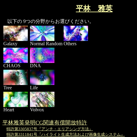
平林 雅英
以下の 9つの分野からお選びください。
Galaxy
Normal Random
Others
CHAOS
DNA
Tree
Life
Heart
Volvox
平林雅英発明CG関連有償開放特許
特許第3305837号『アンチ・エリアシング方法』
特許第3311841号『ハイライト生成方法および画像生成システム』