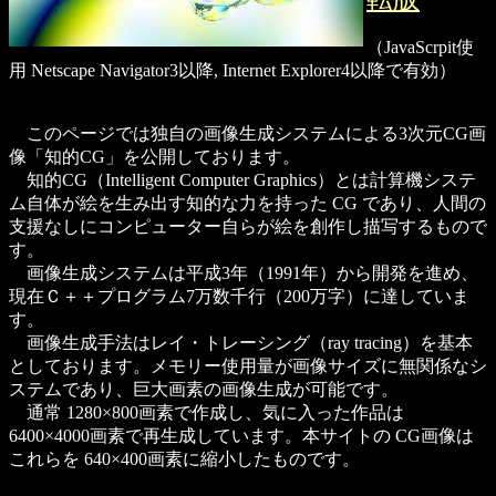
（JavaScrpit使
用 Netscape Navigator3以降, Internet Explorer4以降で有効）
このページでは独自の画像生成システムによる3次元CG画
像「知的CG」を公開しております。
知的CG（Intelligent Computer Graphics）とは計算機システ
ム自体が絵を生み出す知的な力を持った CG であり、人間の
支援なしにコンピューター自らが絵を創作し描写するもので
す。
画像生成システムは平成3年（1991年）から開発を進め、
現在Ｃ＋＋プログラム7万数千行（200万字）に達していま
す。
画像生成手法はレイ・トレーシング（ray tracing）を基本
としております。メモリー使用量が画像サイズに無関係なシ
ステムであり、巨大画素の画像生成が可能です。
通常 1280×800画素で作成し、気に入った作品は
6400×4000画素で再生成しています。本サイトの CG画像は
これらを 640×400画素に縮小したものです。