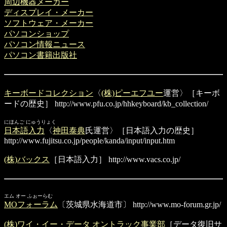
周辺機器メーカー
ディスプレイ・メーカー
ソフトウェア・メーカー
パソコンショップ
パソコン情報ニュース
パソコン書籍出版社
キーボードコレクション
〈
(株)ピーエフユー
運営〉［キーボ
ードの歴史］
http://www.pfu.co.jp/hhkeyboard/kb_collection/
にほんご にゅうりょく
日本語入力
〈
神田泰典
氏運営〉［日本語入力の歴史］
http://www.fujitsu.co.jp/people/kanda/input/input.htm
(株)バックス
［日本語入力］
http://www.vacs.co.jp/
エム オー ふぉーらむ
MOフォーラム
〔茨城県水海道市〕
http://www.mo-forum.gr.jp/
(株)ワイ・イー・データ オントラック事業部
［データ復旧サ