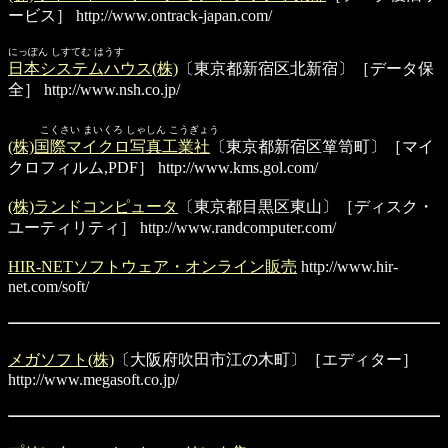
ービス］
http://www.ontrack-japan.com/
にっぽん しすてむ はうす
日本システムハウス(株)
〔東京都新宿区北新宿〕［データ保
全］
http://www.nsh.co.jp/
こくさい まいくろ しゃしん こうぎょう
(株)国際マイクロ写真工業社
〔東京都新宿区箪笥町〕［マイ
クロフィルム,PDF］
http://www.kms.gol.com/
(株)ランドコンピュータ
〔東京都目黒区東山〕［ディスク・
ユーティリティ］
http://www.randcomputer.com/
HIR-NETソフトウェア・オンライン販売
http://www.hir-
net.com/soft/
メガソフト(株)
〔大阪府吹田市江の木町〕［エディター］
http://www.megasoft.co.jp/