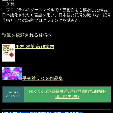
入選。
プログラムのソースレベルでの芸術性をも模索した作品。
日本語化されたＣ言語を用い、日本語と記号の織りなす記号
芸術としての詩的プログラミングを試みた。
執筆を依頼される皆様へ
平林 雅英 著作案内
平林雅英ＣＧ作品集
HIR-NET繧ｽ繝輔ヨ繧ｦ繧ｧ繧｢繝ｻ繧ｪ繝ｳ繝ｩ
HIR-NET
ソフトウェア
繧､繝ｳ雋ｩ螢ｲ