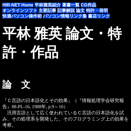
HIR-NET Home
平林雅英紹介
著書一覧
CG作品
オンラインソフト
主要記事
記事解説
論文
特許・発明
快適パソコン操作術
パソコン情報リンク集
書店リンク
平林 雅英 論文・特
許・作品
論 文
『Ｃ言語の日本語化とその効果』（『情報処理学会研究報
告』88-PL-16, 1988年, p.9～16）
汎用言語として広く使われているＣ言語の日本語化を試
み、その処理系を開発した。そのプログラミング上の効果を
考察。