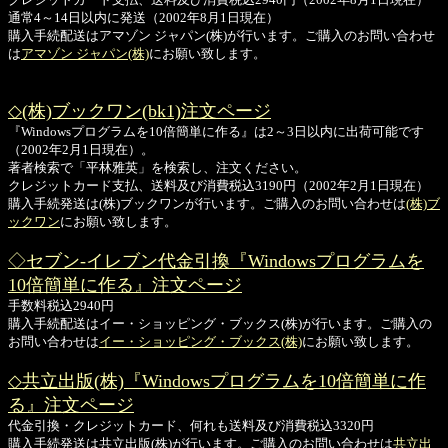
通常4～14日以内に発送（2002年8月1日現在）
購入手続配送はアマゾン ジャパン(株)が行います。ご購入のお問い合わせ
は
アマゾン ジャパン(株)
にお願い致します。
◇(株)ブックワン(bk1)注文ページ
『Windowsプログラムを10倍簡単に作る』は2～3日以内に出荷可能です
（2002年2月1日現在）。
著者検索で「平林雅英」を検索し、注文ください。
クレジットカード支払、送料及び消費税込3190円（2002年2月1日現在）
購入手続発送は(株)ブックワンが行います。ご購入のお問い合わせは
(株)ブ
ックワン
にお願い致します。
◇セブン-イレブン代金引換『Windowsプログラムを
10倍簡単に作る』注文ページ
手数料税込2940円
購入手続配送はイー・ショッピング・ブックス(株)が行います。ご購入の
お問い合わせは
イー・ショッピング・ブックス(株)
にお願い致します。
◇共立出版(株)『Windowsプログラムを10倍簡単に作
る』注文ページ
代金引換・クレジットカード、何れも送料及び消費税込3320円
購入手続発送は共立出版(株)が行います。ご購入のお問い合わせは
共立出