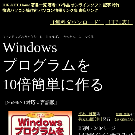
HIR-NET Home
著書一覧
著者
CG作品
オンラインソフト
記事
特許
快適パソコン操作術
パソコン情報リンク集
書店リンク
［無料ダウンロード］
［正誤表］
.
.
ウィンドウズ ぷろぐらむ を じゅうばい かんたん に つくる
Windows
プログラムを
10倍簡単に作る
［95/98/NT対応Ｃ言語版］
平林
雅英
著
松岡
里美
イ
共立出版
(株)
発行
(株)加藤文明
B5判・
248ページ
1.44MB
3.5
インチ
フロッ