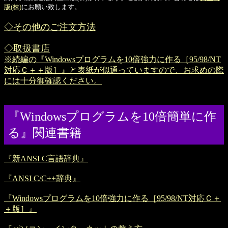
版(株)
にお願い致します。
◇その他のご注文方法
◇取扱書店
※続編の『Windowsプログラムを10倍強力に作る［95/98/NT
対応Ｃ＋＋版］』と表紙が似通っていますので、お求めの際
には十分御確認ください。
『Windowsプログラムを10倍簡単に作
る』関連書籍
『新ANSI C言語辞典』
『ANSI C/C++辞典』
『Windowsプログラムを10倍強力に作る［95/98/NT対応Ｃ＋
＋版］』