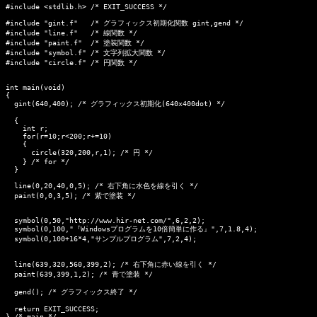
#include <stdlib.h> /* EXIT_SUCCESS */

#include "gint.f"   /* グラフィックス初期化関数 gint,gend */

#include "line.f"   /* 線関数 */

#include "paint.f"  /* 塗装関数 */

#include "symbol.f" /* 文字列拡大関数 */

#include "circle.f" /* 円関数 */

int main(void)

{

  gint(640,400); /* グラフィックス初期化(640x400dot) */

  {

    int r;

    for(r=10;r<200;r+=10)

    {

      circle(320,200,r,1); /* 円 */

    } /* for */

  }

  line(0,20,40,0,5); /* 右下角に水色を線を引く */

  paint(0,0,3,5); /* 紫で塗装 */

  symbol(0,50,"http://www.hir-net.com/",6,2,2);

  symbol(0,100,"『Windowsプログラムを10倍簡単に作る』",7,1.8,4);

  symbol(0,100+16*4,"サンプルプログラム",7,2,4);

  line(639,320,560,399,2); /* 右下角に赤い線を引く */

  paint(639,399,1,2); /* 青で塗装 */

  gend(); /* グラフィックス終了 */

  return EXIT_SUCCESS;

} /* main */
