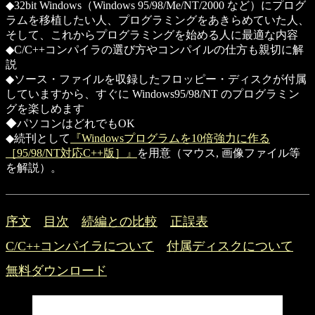
◆32bit Windows（Windows 95/98/Me/NT/2000 など）にプログ
ラムを移植したい人、プログラミングをあきらめていた人、
そして、これからプログラミングを始める人に最適な内容
◆C/C++コンパイラの選び方やコンパイルの仕方も親切に解
説
◆ソース・ファイルを収録したフロッピー・ディスクが付属
していますから、すぐに Windows95/98/NT のプログラミン
グを楽しめます
◆パソコンはどれでもOK
◆続刊として
『Windowsプログラムを10倍強力に作る
［95/98/NT対応C++版］』
を用意（マウス, 画像ファイル等
を解説）。
序文
目次
続編との比較
正誤表
C/C++コンパイラについて
付属ディスクについて
無料ダウンロード