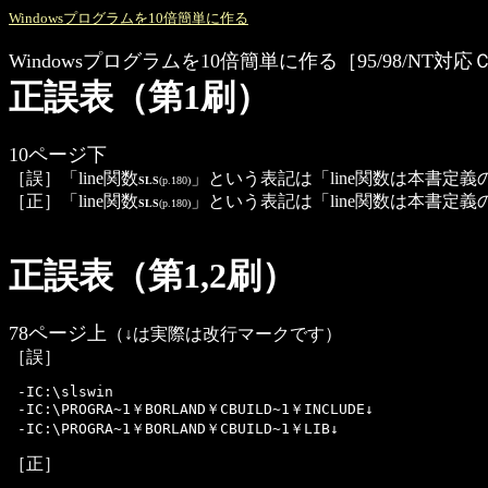
Windowsプログラムを10倍簡単に作る
Windowsプログラムを10倍簡単に作る［95/98/NT対
正誤表（第1刷）
10ページ下
［誤］「line関数
」という表記は「line関数は本書定義の
SLS
(p.180)
［正］「line関数
」という表記は「line関数は本書定義の
SLS
(p.180)
正誤表（第1,2刷）
78ページ上
（↓は実際は改行マークです）
［誤］
 -IC:\slswin

 -IC:\PROGRA~1￥BORLAND￥CBUILD~1￥INCLUDE↓

［正］