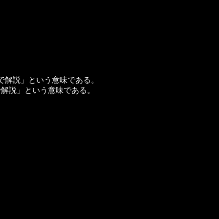
ページで解説」という意味である。
ージで解説」という意味である。