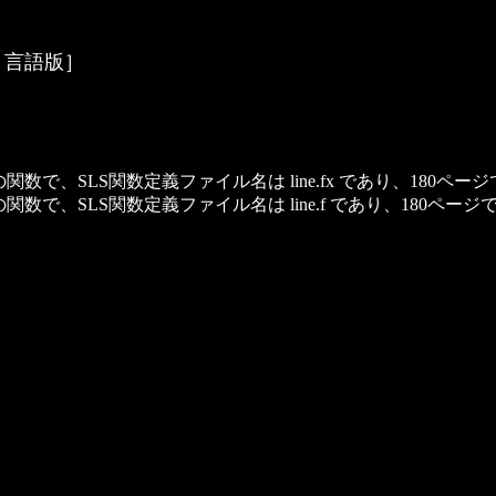
応Ｃ言語版］
関数で、SLS関数定義ファイル名は line.fx であり、180
関数で、SLS関数定義ファイル名は line.f であり、180ペ