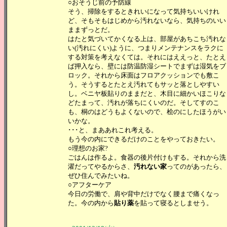
○おそうじ前の予防線
そう、掃除をするときれいになって気持ちいいけれ
ど、そもそもはじめから汚れないなら、気持ちのいい
ままずっとだ。
はたと気づいてかくなる上は、部屋があちこち汚れな
い(汚れにくい)ように、つまりメンテナンスをラクに
する対策を考えなくては。それにはええっと、たとえ
ば押入なら、壁には防温防湿シートでまずは湿気をブ
ロック。それから床面はフロアクッションでも敷こ
う。そうするとたとえ汚れてもサッと落としやすい
し。ベニヤ板貼りのままだと、木目に細かいほこりな
どたまって、汚れが落ちにくいのだ。そしてすのこ
も、桐のはどうもよくないので、桧のにしたほうがい
いかな。
･･･と、まああれこれ考える。
もう今の内にできるだけのことをやっておきたい。
○理想のお家?
ごはんは作るよ。食器の後片付けもする。それから洗
濯だってやるからさ、
汚れない家
ってのがあったら、
ぜひ住んでみたいね。
○アフターケア
今日の労働で、肩や背中だけでなく腰まで痛くなっ
た。今の内から
貼り薬
を貼って寝るとしませう。