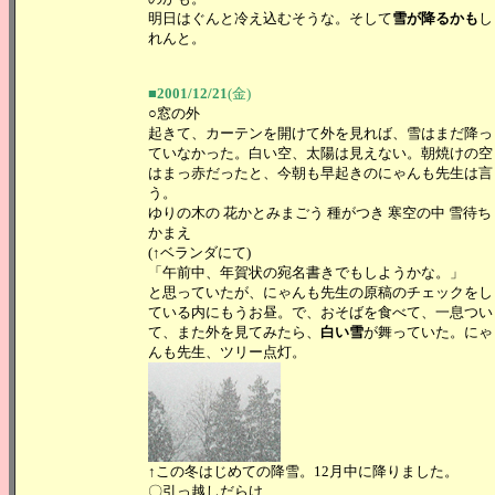
明日はぐんと冷え込むそうな。そして
雪が降るかも
し
れんと。
■2001/12/21
(金)
○窓の外
起きて、カーテンを開けて外を見れば、雪はまだ降っ
ていなかった。白い空、太陽は見えない。朝焼けの空
はまっ赤だったと、今朝も早起きのにゃんも先生は言
う。
ゆりの木の 花かとみまごう 種がつき 寒空の中 雪待ち
かまえ
(↑ベランダにて)
「午前中、年賀状の宛名書きでもしようかな。」
と思っていたが、にゃんも先生の原稿のチェックをし
ている内にもうお昼。で、おそばを食べて、一息つい
て、また外を見てみたら、
白い雪
が舞っていた。にゃ
んも先生、ツリー点灯。
↑この冬はじめての降雪。12月中に降りました。
〇引っ越しだらけ