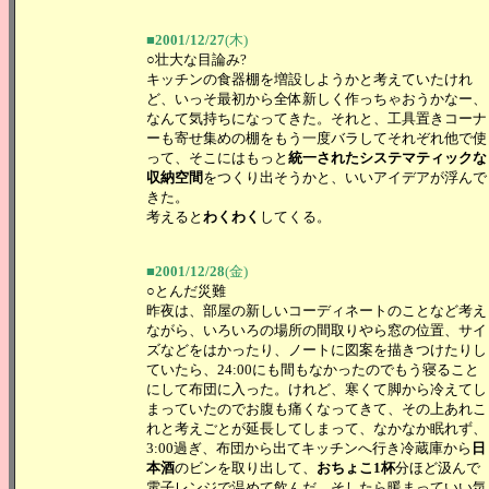
■2001/12/27
(木)
○壮大な目論み?
キッチンの食器棚を増設しようかと考えていたけれ
ど、いっそ最初から全体新しく作っちゃおうかなー、
なんて気持ちになってきた。それと、工具置きコーナ
ーも寄せ集めの棚をもう一度バラしてそれぞれ他で使
って、そこにはもっと
統一されたシステマティックな
収納空間
をつくり出そうかと、いいアイデアが浮んで
きた。
考えると
わくわく
してくる。
■2001/12/28
(金)
○とんだ災難
昨夜は、部屋の新しいコーディネートのことなど考え
ながら、いろいろの場所の間取りやら窓の位置、サイ
ズなどをはかったり、ノートに図案を描きつけたりし
ていたら、24:00にも間もなかったのでもう寝ること
にして布団に入った。けれど、寒くて脚から冷えてし
まっていたのでお腹も痛くなってきて、その上あれこ
れと考えごとが延長してしまって、なかなか眠れず、
3:00過ぎ、布団から出てキッチンへ行き冷蔵庫から
日
本酒
のビンを取り出して、
おちょこ1杯
分ほど汲んで
電子レンジで温めて飲んだ。そしたら暖まっていい気