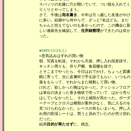
スパッツの右膝に穴が開いていて、つい指を入れてく
りくりとやってしまう。
さて、午後は
宛名書き
。今年は引っ越した友達がやけ
に多い。結婚やら何やらで、ざっと7名ほども。まだ
ちゃんと控えてないのも多かったので、この機会に新
しい連絡先を確認して、
住所録整理
ができたのは良か
った。
■2001/12/22
(土)
○意気込みはずれの買い物
朝、写真を転送。それから天袋、押し入れ段差採寸。
キッチン周りも、吊り戸棚、食器棚を採寸。
とそこまでやったら、今日はおでかけ。ちょっと図書
館に寄って、次に皮膚科で手を診てもらい、いつもの
薬をもらって、それからまた移動して買い物。
けれど、欲しかった物はなかった。クッションフロア
は単位の決まった巻き物状で売っていて、はかり売り
はしていなかったし、その上値段が高かった。ボーダ
ーテープとクロスは種類が案外少なく、気に入るのを
見つけられなかった。レースの布もいまいち。押し入
れ用の防湿シートは、買うと決めていたのが売り切れ
だった。
結局
目的が果たせず
に、残念。