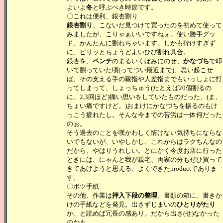
よいよ
冬
と呼ぶべき時節です。
〇これは便利、銀杏割り
銀杏割り
、こないだ見つけて買ったのを初めて使って
みましたが、こりゃぁいいですねぇ。使い勝手グッ
ド、かんたんに割れちゃいます。しかも砕けすぎず
に、ピリッとちょうどよいひび割れ具合。
銀杏を、
ペンチ
のまるいくぼみにのせ、
かなづち
で叩
いて割っていた頃(ってつい最近まで)、思い起こせ
ば、その支える手の親指や人差指までもいっしょに打
ってしまって、しょっちゅう(たとえば20個割るの
に、2,3回ほど)痛い思いをしていたものだった。(ま、
ちょい痛ですけど。)おまけにかなづちを振るのもけ
っこう疲れたし。そんな今までの苦労は一体何だった
のぉ。
そう過去のことを嘆かわしく情けない気持ちにならな
いでもないが、いやしかし、これからはラクちんなの
だから、やはりうれしい。とにかく今度お店に行った
ときには、にゃんと我が親宅、両家の分もぜひ買って
きてあげようと思える、よくできたproductでありま
す。
〇ボツ手紙
その他、作業は
押入下段の整理
。書類の箱に、書きか
けの手紙などを発見。出さずじまいの
ひとりがたり
か。と読めば冗長の感あり。だから出さ(せ)なかった
のかも。