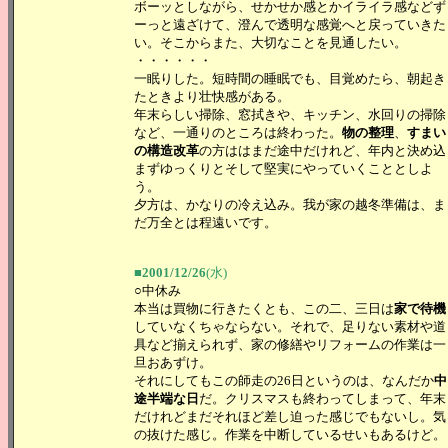
ボーッとしながら、せかせか感とかイライラ感などず
ーっと遠ざけて、澄んで透明な感覚へと戻っていきた
い。そこからまた、大切なことを見通したい。
・・・・・・
一眠りした。短時間の睡眠でも、目覚めたら、朝起き
たときより壮快感がある。
年末らしい掃除、窓拭きや、キッチン、水回りの掃除
など、一通りのところは終わった。
物の整理
、
すまい
の構造改革
の方ははまだ途中だけれど、年内と決め込
まずゆっくりとそして堅実にやっていくこととしよ
う。
夕方は、かなりの冷え込み。我が家の越冬準備は、ま
だ万全とは程遠いです。
■2001/12/26
(水)
○中休み
本当は買物に行きたくとも、この二、三日は
家で待機
していなくちゃならない。それで、足りない素材や道
具など揃えられず、家の修繕やリフォームの作業は一
旦おあずけ。
それにしてもこの師走の26日というのは、なんだか
中
途半端な日
だ。クリスマスも終わってしまって、年末
だけれどまだそれほど差し迫った感じでもないし。気
の抜けた感じ。作業を中断しているせいもあるけど。