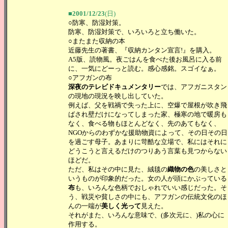
■2001/12/23
(日)
○防寒、防湿対策。
防寒、防湿対策で、いろいろと立ち働いた。
○またまた収納の本
近藤先生の著書、『収納カンタン宣言!』を購入。
A5版、読物風。夜ごはんを食べた後お風呂に入る前
に、一気にどーっと読む。感心感銘。スゴイなぁ。
○アフガンの布
深夜のテレビドキュメンタリー
では、アフガニスタン
の現地の現況を映し出していた。
例えば、父を戦禍で失った上に、空爆で屋根が吹き飛
ばされ壁だけになってしまった家、極寒の地で暖房も
なく、食べる物もほとんどなく、先のあてもなく、
NGOからのわずかな援助物資によって、その日その日
を過ごす母子。あまりに苛酷な立場で、私にはそれに
どうこうと言えるだけのつりあう言葉も見つからない
ほどだ。
ただ、私はその中に見た、絨毯の
織物の色
の美しさと
いうものが印象的だった。女の人が頭にかぶっている
布
も、いろんな色柄でおしゃれでいい感じだった。そ
う、戦災や貧しさの中にも、アフガンの伝統文化のほ
んの一端が
美しく光って
見えた。
それがまた、いろんな意味で、(多次元に、)私の心に
作用する。