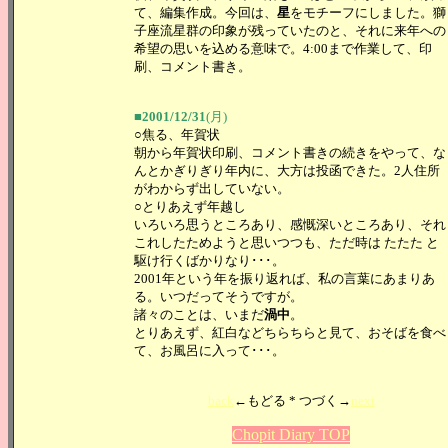
て、編集作成。今回は、
星
をモチーフにしました。獅
子座流星群の印象が残っていたのと、それに来年への
希望の思いを込める意味で。4:00まで作業して、印
刷、コメント書き。
■2001/12/31
(月)
○焦る、年賀状
朝から年賀状印刷、コメント書きの続きをやって、な
んとかぎりぎり年内に、大方は投函できた。2人住所
がわからず出していない。
○とりあえず年越し
いろいろ思うところあり、感慨深いところあり、それ
これしたためようと思いつつも、ただ時は たたた と
駆け行くばかりなり･･･。
2001年という年を振り返れば、私の言葉にあまりあ
る。いつだってそうですが。
諸々のことは、いまだ
渦中
。
とりあえず、紅白などちらちらと見て、おそばを食べ
て、お風呂に入って･･･。
back
←もどる * つづく→
next
Chopit Diary TOP