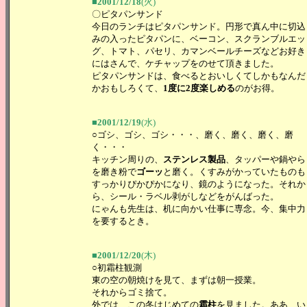
■2001/12/18
(火)
〇ピタパンサンド
今日のランチはピタパンサンド。円形で真ん中に切込
みの入ったピタパンに、ベーコン、スクランブルエッ
グ、トマト、パセリ、カマンベールチーズなどお好き
にはさんで、ケチャップをのせて頂きました。
ピタパンサンドは、食べるとおいしくてしかもなんだ
かおもしろくて、
1度に2度楽しめる
のがお得。
■2001/12/19
(水)
○ゴシ、ゴシ、ゴシ・・・、磨く、磨く、磨く、磨
く・・・
キッチン周りの、
ステンレス製品
、タッパーや鍋やら
を磨き粉で
ゴーッ
と磨く。くすみがかっていたものも
すっかりぴかぴかになり、鏡のようになった。それか
ら、シール・ラベル剥がしなどをがんばった。
にゃんも先生は、机に向かい仕事に専念。今、集中力
を要するとき。
■2001/12/20
(木)
○初霜柱観測
東の空の朝焼けを見て、まずは朝一授業。
それからゴミ捨て。
外では、この冬はじめての
霜柱
を見ました。ああ、い