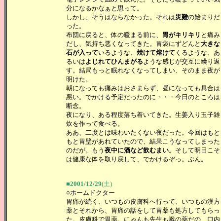
分になるかなぁと思って。
しかし、そうはならなかった。それは
災難
の始まりだ
った。
布団に戻ると、体の暖まる前に、
胃がキリキリ
と痛み
だし、気持ち悪くなってきた。胃袋にずどんと
大きな
石が入って
いるような、
焼けて熔けて
くるような、あ
るいは
よじれてひんまがる
ような感じが交互に繰り返
す。結局もっと眠れなくなってしまい、そのまま夜が
明けた。
朝になっても痛みはおさまらず、昼になっても具合は
悪い。でかける予定だったのに・・・今日のところは
断念。
夜になり、ある程度落ち着いてきた。生姜入り玉子雑
炊を作って食べる。
ああ、二度とは味わいたくない夜だった。今回はもと
もと胃壁があれていたので、結果こうなってしまった
のだが。もう
夜中に酒など飲むまい
。そして明日こそ
は健康な体を取り戻して、でかけるぞっ。ぶん。
■2001/12/29
(土)
○ホームドクター
胃痛が続く、いつもの皮膚科へ行って、いつもの漢方
薬とそれから、胃痛の話をして胃薬も処方してもらっ
た。皮膚科で胃薬。にゃんも先生も喉の薬だの、口内