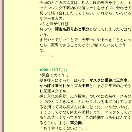
今日のところの進展は、押入上段の整理を少しと、キ
ッチンシンク下収納の防湿シートをサイズに合わせて
切って張り合わせたってくらい。それから、いろいろ
なデータ入力。
○ふと気が付けば
おっつ、
師走も残りあと半分
となってしまったではな
いか。
まだやってないことで、今年中にやるべきことといっ
たら、実際できることのゆうに5倍くらいありそう
な。
･･････。
■2001/12/17
(月)
○気合で大そうじ
髪を後ろにぐっとしばって、
マスク
に
眼鏡
に
三角巾
、
かっぽう着
それから
ゴム手袋
と、まさに年末のおそう
じ完璧スタイル。
押し入れの床壁、ふき掃除。ついでに衣装ケースもひ
とつひとつふきふき。ふいたタオルを水につけてしぼ
ると濁って薄ら黒ずんだ水になった。いやだいやだ。
そうじってかなり体力を消耗します。マスクをしてい
ると息苦しくなってきて、この時期でもあせばんでく
るぐらい。まさに
重労働
。
「もうやりたくないよー。」