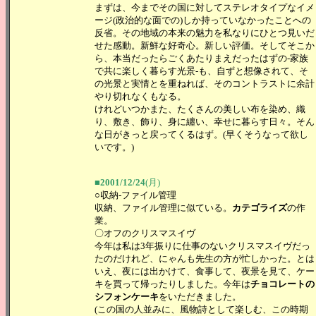
まずは、今までその国に対してステレオタイプなイメ
ージ(政治的な面での)しか持っていなかったことへの
反省。その地域の本来の魅力を私なりにひとつ見いだ
せた感動。新鮮な好奇心。新しい評価。そしてそこか
ら、本当だったらごくあたりまえだったはずの-家族
で共に楽しく暮らす光景-も、自ずと想像されて、そ
の光景と実情とを重ねれば、そのコントラストに余計
やり切れなくもなる。
けれどいつかまた、たくさんの美しい布を染め、織
り、敷き、飾り、身に纏い、幸せに暮らす日々。そん
な日がきっと戻ってくるはず。(早くそうなって欲し
いです。)
■2001/12/24
(月)
○収納-ファイル管理
収納、ファイル管理に似ている。
カテゴライズ
の作
業。
〇オフのクリスマスイヴ
今年は私は3年振りに仕事のないクリスマスイヴだっ
たのだけれど、にゃんも先生の方が忙しかった。とは
いえ、夜には出かけて、食事して、夜景を見て、ケー
キを買って帰ったりしました。今年は
チョコレートの
シフォンケーキ
をいただきました。
(この国の人並みに、風物詩として楽しむ、この時期