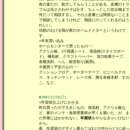
炎の薬だの、処方してもらうことがある。皮膚のトラ
ブルは虫さされやそばかす、ちょっとした吹出物まで
何だって相談するし、その上皮膚とは関係ないことま
で相談してしまうけれど、相談にのってくれるのはう
れしい。
信頼のおける我が家のホームドクターというわけで
す。
○年末買い込み
ホームセンターで買ったもの･･･
アクリル板、UV保護シート、保温材(スタイロボー
ド)、梱包材、クラフトペーパー、強力粘着テープ、
各種洗剤、へら、銀杏割り(親用)。
今後買う予定のもの･･･
クッションフロア、ボーダーテープ、ビニールクロ
ス、キッチンマット、レース布、脚立各種木材、すの
こ、など。
■2001/12/30
(日)
○年賀状仕上げにかかる
昨日買ったので大きいもの、保温材、アクリル板な
ど、家のメンテ・改装用素材が早くも届いた。が、ま
だ作業にはかかれない。
年賀状
をやらなきゃいけない
から。
夜、年賀状のデザイン案も7つほどの中から1つに絞っ