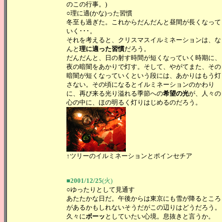
のこの行事。)
○理に適(かな)った習慣
冬至も過ぎた。これからだんだんと昼間が長くなって
いく･･･。
それを考えると、クリスマスイルミネーションは、な
んと
理に適った習慣
だろう。
だんだんと、日の射す時間が短くなっていく時期に、
夜の暗闇をあかりで灯す。そして、やがてまた、その
暗闇が短くなっていくという段には、あかりはもう灯
さない。その頃になるとイルミネーションのかわり
に、再び来る光り溢れる季節への
希望の光
が、人々の
心の中に、ほの明るく灯りはじめるのだろう。
↑ツリーのイルミネーションとポインセチア
■2001/12/25
(火)
○ゆったりとして見通す
あたたかな日だ。午後からは東京にも雪が降るところ
があるかもしれないそうだがこの辺りはどうだろう。
久々に
ボーッ
としていたい心境。息抜きと言うか。