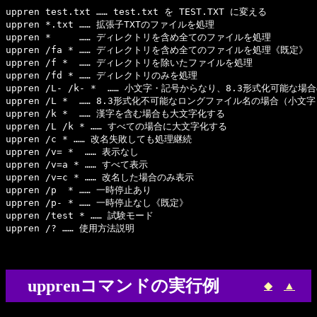
uppren test.txt …… test.txt を TEST.TXT に変える

uppren *.txt …… 拡張子TXTのファイルを処理

uppren *     …… ディレクトリを含め全てのファイルを処理

uppren /fa * …… ディレクトリを含め全てのファイルを処理《既定》

uppren /f *  …… ディレクトリを除いたファイルを処理

uppren /fd * …… ディレクトリのみを処理

uppren /L- /k- *  …… 小文字・記号からなり、8.3形式化可能な
uppren /L *  …… 8.3形式化不可能なロングファイル名の場合（
uppren /k *  …… 漢字を含む場合も大文字化する

uppren /L /k * …… すべての場合に大文字化する

uppren /c * …… 改名失敗しても処理継続

uppren /v= *  …… 表示なし

uppren /v=a * …… すべて表示

uppren /v=c * …… 改名した場合のみ表示

uppren /p  * …… 一時停止あり

uppren /p- * …… 一時停止なし《既定》

uppren /test * …… 試験モード

upprenコマンドの実行例
◆
▲