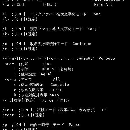
/fa ;[両用        ](既定)                File All

/l  ;[ON ]  ロングファイル名大文字化モード  Long

/l- ;[OFF](既定)

/k  ;[ON ]  漢字ファイル名大文字化モード  Kanji

/k- ;[OFF](既定)

/c  ;[ON ]  改名失敗時続行モード  Continue

/c- ;[OFF](既定)

/v[<m>][<e>...][<m>[<e>...]...] ;表示設定  Verbose

 <m>=+ ;付加      plus

     - ;削除      minus （省略時）

     = ;強制設定  equal

 <e>=a ;すべて         All

     c ;複写成功表示   Compelte

     e ;改名失敗表示   Error

     k ;改名対象外表示 sKip

/v ;[標準](既定) （/v=ce と同じ）

/test  ;[ON ]  試験モード（表示のみ、改名せず） TEST

/test- ;[OFF](既定)

/p  ;[ON ]  画面一時停止モード  Pause

/p- ;[OFF](既定)
