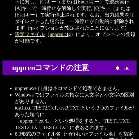
トに対し、[C]キー（または[Enter]キー）で継続実行,
[A]キーで一時停止を解除し全実行, [Q]キー（または
[Esc]キー）で実行停止されます。なお、出力結果をリ
ダイレクトした場合は、一時停止が自動的に解除され
ます（/p-オプションが指定されたことになります）。
設定ファイル
（
uppren.cfg
）により、オプションの登録
が可能です。
upprenコマンドの注意
◆
▲
uppren.exe 自身は本コマンドで処理できません。
Windows ではファイルの指定に大文字と小文字の区別
がありません。
test1.txt, TEST2.TxT, test3.TXT という 3つのファイルが
あった場合に、
「uppren *.txt /L」という処理をすると、TEST1.TXT,
TEST2.TXT, TEST3.TXT に改名されます。
8.3形式のファイル名（~が付いたファイル名）を指定