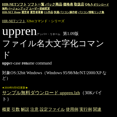
HIR-NETソフト
ソフト一覧
パック商品
価格表
取扱店
Q&A
ダウンロード
無料バージョンアップ
ユーザー登録変更
HIR-NET Home
運営者
運営者著書
CG作品
快適パソコン操作術
パソコン情報リンク集
HIR-NETソフト
32bitコマンド・シリーズ
uppren
第1.09版
アッパー・リネーム
ファイル名大文字化コマン
ド
upp
er-case
ren
ame command
対象OS:32bit Windows（Windows 95/98/Me/NT/2000/XP な
ど）
★2010年9月9日更新★
サンプル無料ダウンロード uppren.lzh
（30Kバイ
ト）
概要
引数
解説
注意
設定ファイル
使用例
実行例
関連