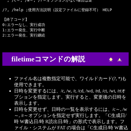
  ; /c～, /w～, /r～オプションがない場合は逆

/?, /help ;使用方法説明（設定ファイルに登録不可） HELP

【終了コード】

0:エラーなし、実行成功

1:エラー発生、実行中断

filetimeコマンドの解説
◆
▲
ファイル名は複数指定可能で、ワイルドカード(?, *)も
使用できます。
日時を変更するには、/c, /w, /r, /cd, /wd, /rd, /ct, /wt, /rtオ
プションを指定します。実行すると、変更後の日時を
表示します。
日時を変更せず、日時の一覧を表示するには、/c～, /w
～, /r～オプションを指定せず実行します。「C生成日/
時 W書込日/時 R読出日/時」の形式で表示します。フ
ァイル・システムが FAT の場合は「C生成日/時 W書込