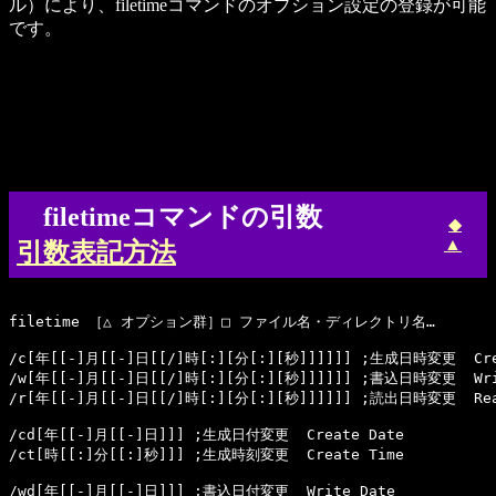
ル）により、filetimeコマンドのオプション設定の登録が可能
です。
filetimeコマンドの引数
◆
▲
引数表記方法
filetime ［△ オプション群］□ ファイル名・ディレクトリ名…

/c[年[[-]月[[-]日[[/]時[:][分[:][秒]]]]]] ;生成日時変更  Cre
/w[年[[-]月[[-]日[[/]時[:][分[:][秒]]]]]] ;書込日時変更  Wri
/r[年[[-]月[[-]日[[/]時[:][分[:][秒]]]]]] ;読出日時変更  Rea
/cd[年[[-]月[[-]日]]] ;生成日付変更  Create Date

/ct[時[[:]分[[:]秒]]] ;生成時刻変更  Create Time

/wd[年[[-]月[[-]日]]] ;書込日付変更  Write Date
