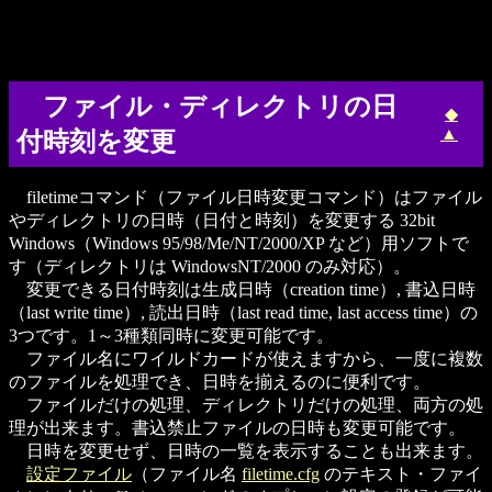
ファイル・ディレクトリの日
◆
▲
付時刻を変更
filetimeコマンド（ファイル日時変更コマンド）はファイル
やディレクトリの日時（日付と時刻）を変更する 32bit
Windows（Windows 95/98/Me/NT/2000/XP など）用ソフトで
す（ディレクトリは WindowsNT/2000 のみ対応）。
変更できる日付時刻は生成日時（creation time）, 書込日時
（last write time）, 読出日時（last read time, last access time）の
3つです。1～3種類同時に変更可能です。
ファイル名にワイルドカードが使えますから、一度に複数
のファイルを処理でき、日時を揃えるのに便利です。
ファイルだけの処理、ディレクトリだけの処理、両方の処
理が出来ます。書込禁止ファイルの日時も変更可能です。
日時を変更せず、日時の一覧を表示することも出来ます。
設定ファイル
（ファイル名
filetime.cfg
のテキスト・ファイ