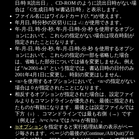
日/時 R読出日」、CD-ROM のように読出日時がない場
合は「C生成日/時 W書込日/時」と表示します。
ファイル名にはワイルドカード(?, *)が使えます。
年月日, 時分秒の区切りには -/.: が使用できます。
年-月-日, 時-分-秒, 年-月-日/時-分-秒 を使用するオプシ
ョンにおいて、これらの指定がない場合は現在時刻が
指定されたことになります。
年-月-日, 時-分-秒, 年-月-日/時-分-秒 を使用するオプシ
ョンにおいて、これらの指定の一部を省略した場合
は、省略した部分については値を変更しません。例え
ば "/w2001-4-1" という指定では、書込日時の日付のみ
2001年4月1日に変更し、時刻の変更はしません。
<n>を使用するオプションにおいて、<n>の指定がない
場合は 0 が指定されたことになります。
相反するオプションが指定された場合は、設定ファイ
ルよりもコマンドラインが優先され、最後に指定され
たものが有効になります。最後とは設定ファイルでは
下方（↓）、コマンドラインでは最も右側（→）です
（例えば、/v=c /v=a では /v=a が有効）。
/pオプション
を指定すると実行処理結果の表示がペー
ジ毎されます。ページの最後の(Continue,/All/Quit)プロ