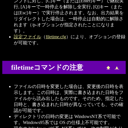
ンプトに対し、[C]キー（または[Enter]キー）で継続実
行, [A]キーで一時停止を解除し全実行, [Q]キー（また
は[Esc]キー）で実行停止されます。なお、出力結果を
リダイレクトした場合は、一時停止は自動的に解除さ
れます（/p-オプションが指定されたことになりま
す）。
設定ファイル
（
filetime.cfg
）により、オプションの登録
が可能です。
filetimeコマンドの注意
◆
▲
ファイルの日時を変更した場合は、変更後の日時を表
示します。この日時は、実際に書き込まれた日時をフ
ァイルから読み出したものです。そのため、指定した
日時と、書き込まれた日時が異なっていても、その確
認が可能です。
ディレクトリの日時の変更は WindowsNT系で可能で
す。Windows95系では OS の仕様上不可能です。