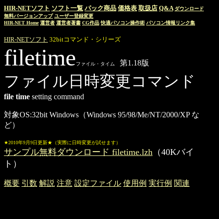
HIR-NETソフト
ソフト一覧
パック商品
価格表
取扱店
Q&A
ダウンロード
無料バージョンアップ
ユーザー登録変更
HIR-NET Home
運営者
運営者著書
CG作品
快適パソコン操作術
パソコン情報リンク集
HIR-NETソフト
32bitコマンド・シリーズ
filetime
第1.18版
ファイル・タイム
ファイル日時変更コマンド
file time
setting command
対象OS:32bit Windows（Windows 95/98/Me/NT/2000/XP な
ど）
★2010年9月9日更新★（実際に日時変更が試せます）
サンプル無料ダウンロード filetime.lzh
（40Kバイ
ト）
概要
引数
解説
注意
設定ファイル
使用例
実行例
関連