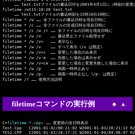
　　　…… test.txtファイルの書込日付を2001年4月1日に（時刻の変更
filetime /wt15:10:20 test.txt

　　　…… test.txtファイルの書込時刻を15時10分20秒に

filetime * /w …… 全ファイルの書込日時を現在日時に

filetime * /c …… 全ファイルの生成日時を現在日時に

filetime * /c /w /r …… 全ファイルの日時を現在日時に

filetime * /w /o    …… 書込禁止ファイル処理せず

filetime * /w /v=   …… 表示なし

filetime * /w /v    …… すべて表示《/v は既定》

filetime * /w /v=c  …… 変更した場合のみ表示

filetime * /w /v-e  …… 失敗した場合は表示せず

filetime * /w /v=ce …… 変更した場合と変更失敗した場合に表示

filetime * /w /p    …… 画面一時停止あり

filetime * /w /p-   …… 画面一時停止なし《/p- は既定》

filetimeコマンドの実行例
◆
▲
C>
filetime *.cpp
↓
 …… 変更前の全日時表示

Test.Cpp   C2001-01-02/08:21:02 W2001-01-03/20:21:12 R2
TES2.CPP   C2001-01-03/18:17:21 W2001-01-04/04:08:07 R2