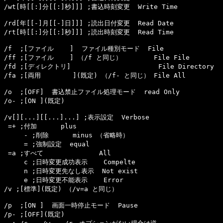
/wt[時[[:]分[[:]秒]]] ;書込時刻変更  Write Time

/rd[年[[-]月[[-]日]]] ;読出日付変更  Read Date

/rt[時[[:]分[[:]秒]]] ;読出時刻変更  Read Time

/f  ;[ファイル    ]  ファイル種別モード  File

/ff ;[ファイル    ] （/f と同じ）        File File

/fd ;[ディレクトリ]                      File Directory

/fa ;[両用        ](既定) （/f- と同じ） File All

/o  ;[OFF]  書込禁止ファイル処理モード  read Only

/o- ;[ON ](既定)

/v[
][
...][
[
...]...] ;表示設定  Verbose

=+ ;付加      plus

     - ;削除      minus （省略時）

     = ;強制設定  equal

=a ;すべて              All

     c ;日時変更成功表示    Compelte

     n ;日時変更先なし表示  Not exist

     e ;日時変更不能表示    Error

/v ;[標準](既定) （/v=a と同じ）

/p  ;[ON ]  画面一時停止モード  Pause

/p- ;[OFF](既定)
