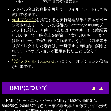
ファイル名は複数指定可能で、ワイルドカード(?, *)も
使用できます。
/p-オプション
を指定すると実行処理結果の表示がペー
ジ毎されます。ページの最後の(Continue,/All/Quit)プロ
ンプトに対し、[C]キー（または[Enter]キー）で継続実
行, [A]キーで一時停止を解除し全実行, [Q]キー（また
は[Esc]キー）で実行停止されます。なお、出力結果を
リダイレクトした場合は、一時停止は自動的に解除さ
れます（/pオプションが指定されたことになりま
す）。
設定ファイル
（
bmpxy.cfg
）により、オプションの登録
が可能です。
BMPについて
◆
▲
BMP（ビー・エム・ピー）BMP は 1bit2色, 4bit16色,
8bit256色, 24bit1670万色の圧縮／非圧縮の画像ファイル形式
です。BMP の語源は Bit MaP（ビットマップ）です。