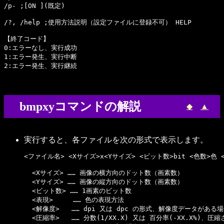
/p- ;[ON ](既定)

/?, /help ;使用方法説明（設定ファイルに登録不可） HELP

【終了コード】

0:エラーなし、実行成功

1:エラー発生、実行中断

bmpxyコマンドの解説
◆
▲
実行すると、各ファイルを次の形式で表示します。
<ファイル名> <Xサイズ>x<Yサイズ> <ビット数>bit <色数>色 <
  <Xサイズ> …… 画像の横方向のドット数（画素数）

  <Yサイズ> …… 画像の縦方向のドット数（画素数）

  <ビット数> …… 1画素のビット数

  <表現>     …… 色の表現方法

  <解像度>   …… dpi 又は dpc の形式、解像度データがある場
  <圧縮率>   …… 分数(1/XX.X) 又は 百分率(-XX.X%)、