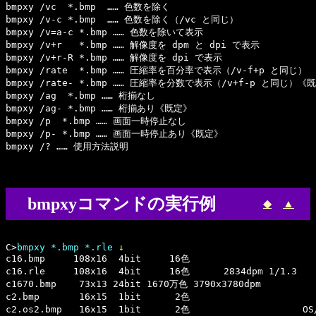
bmpxy /vc  *.bmp  …… 色数を除く

bmpxy /v-c *.bmp  …… 色数を除く（/vc と同じ）

bmpxy /v=a-c *.bmp …… 色数を除いて表示

bmpxy /v+r   *.bmp …… 解像度を dpm と dpi で表示

bmpxy /v+r-R *.bmp …… 解像度を dpi で表示

bmpxy /rate  *.bmp …… 圧縮率を百分率で表示（/v-f+p と同じ）

bmpxy /rate- *.bmp …… 圧縮率を分数で表示（/v+f-p と同じ）《既
bmpxy /ag  *.bmp …… 桁揃なし

bmpxy /ag- *.bmp …… 桁揃あり《既定》

bmpxy /p  *.bmp …… 画面一時停止なし

bmpxy /p- *.bmp …… 画面一時停止あり《既定》

bmpxyコマンドの実行例
◆
▲
C>
bmpxy *.bmp *.rle 
↓
c16.bmp     108x16  4bit     16色

c16.rle     108x16  4bit     16色      2834dpm 1/1.3

c1670.bmp    73x13 24bit 1670万色 3790x3780dpm

c2.bmp       16x15  1bit      2色

c2.os2.bmp   16x15  1bit      2色                    OS/