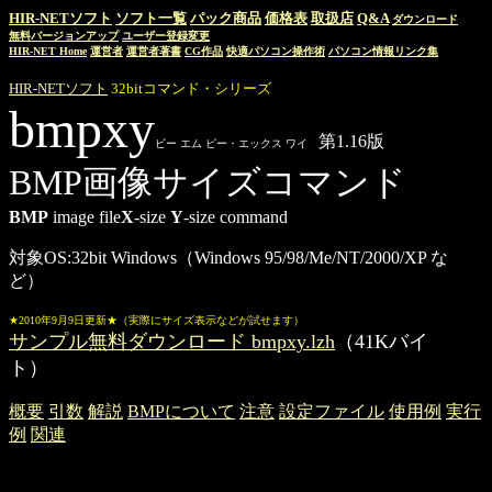
HIR-NETソフト
ソフト一覧
パック商品
価格表
取扱店
Q&A
ダウンロード
無料バージョンアップ
ユーザー登録変更
HIR-NET Home
運営者
運営者著書
CG作品
快適パソコン操作術
パソコン情報リンク集
HIR-NETソフト
32bitコマンド・シリーズ
bmpxy
第1.16版
ビー エム ピー・エックス ワイ
BMP画像サイズコマンド
BMP
image file
X
-size
Y
-size command
対象OS:32bit Windows（Windows 95/98/Me/NT/2000/XP な
ど）
★2010年9月9日更新★（実際にサイズ表示などが試せます）
サンプル無料ダウンロード bmpxy.lzh
（41Kバイ
ト）
概要
引数
解説
BMPについて
注意
設定ファイル
使用例
実行
例
関連