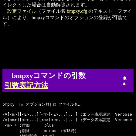
イレクトした場合は自動解除されます。
設定ファイル
（ファイル名
bmpxy.cfg
のテキスト・ファイ
ル）により、bmpxyコマンドのオプションの登録が可能で
す。
bmpxyコマンドの引数
◆
▲
引数表記方法
bmpxy ［△ オプション群］□ ファイル名…

/V[<m>][<E>...][<m>[<E>...]...] ;エラー表示設定  Verbose

/v[<m>][<e>...][<m>[<e>...]...] ;データ表示設定  Verbose

 <m>=+ ;付加      plus

     - ;削除      minus （省略時）
