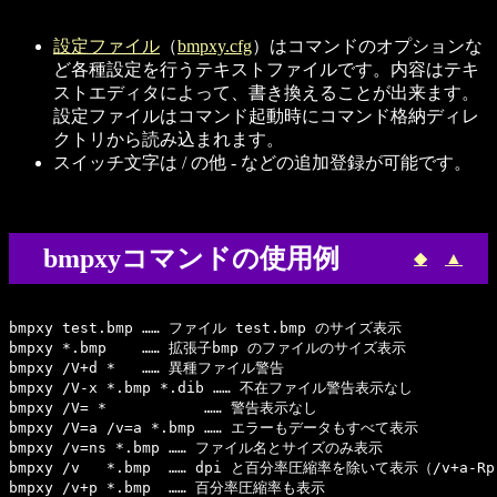
設定ファイル
（
bmpxy.cfg
）はコマンドのオプションな
ど各種設定を行うテキストファイルです。内容はテキ
ストエディタによって、書き換えることが出来ます。
設定ファイルはコマンド起動時にコマンド格納ディレ
クトリから読み込まれます。
スイッチ文字は / の他 - などの追加登録が可能です。
bmpxyコマンドの使用例
◆
▲
bmpxy test.bmp …… ファイル test.bmp のサイズ表示

bmpxy *.bmp    …… 拡張子bmp のファイルのサイズ表示

bmpxy /V+d *   …… 異種ファイル警告

bmpxy /V-x *.bmp *.dib …… 不在ファイル警告表示なし

bmpxy /V= *           …… 警告表示なし

bmpxy /V=a /v=a *.bmp …… エラーもデータもすべて表示

bmpxy /v=ns *.bmp …… ファイル名とサイズのみ表示

bmpxy /v   *.bmp  …… dpi と百分率圧縮率を除いて表示（/v+a-
bmpxy /v+p *.bmp  …… 百分率圧縮率も表示
