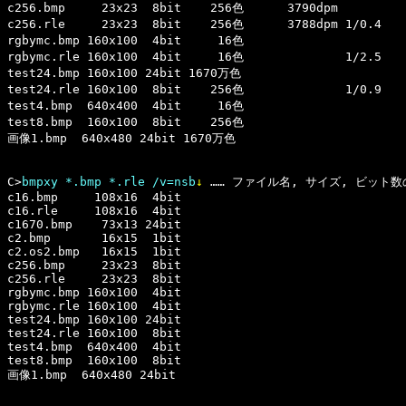
c256.bmp     23x23  8bit    256色      3790dpm

c256.rle     23x23  8bit    256色      3788dpm 1/0.4

rgbymc.bmp 160x100  4bit     16色

rgbymc.rle 160x100  4bit     16色              1/2.5

test24.bmp 160x100 24bit 1670万色

test24.rle 160x100  8bit    256色              1/0.9

test4.bmp  640x400  4bit     16色

test8.bmp  160x100  8bit    256色

画像1.bmp  640x480 24bit 1670万色

C>
bmpxy *.bmp *.rle /v=nsb
↓
 …… ファイル名, サイズ, ビット数
c16.bmp     108x16  4bit

c16.rle     108x16  4bit

c1670.bmp    73x13 24bit

c2.bmp       16x15  1bit

c2.os2.bmp   16x15  1bit

c256.bmp     23x23  8bit

c256.rle     23x23  8bit

rgbymc.bmp 160x100  4bit

rgbymc.rle 160x100  4bit

test24.bmp 160x100 24bit

test24.rle 160x100  8bit

test4.bmp  640x400  4bit

test8.bmp  160x100  8bit
