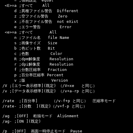
     = ;強制設定  equal

 <E>=a ;すべて    All

     d ;異種ファイル警告  Different

     z ;空ファイル警告    Zero

     x ;不在ファイル警告  not eXist

     e ;エラー警告        Error

 <e>=a ;すべて       All

     n ;ファイル名   file Name

     s ;画像サイズ   Size

     b ;色ビット数   Bit

     c ;色数         Color

     R ;dpm解像度    Resolution

     r ;dpi解像度    Resolution

     f ;分数圧縮率   Fraction

     p ;百分率圧縮率 Percent

     v ;版           Version

/V ;[エラー表示標準](既定) （/V=xe   と同じ）

/v ;[データ表示標準](既定) （/v+a-rp と同じ）

/rate  ;[百分率]      （/v-f+p と同じ）  圧縮率モード

/rate- ;[分数  ](既定)（/v+f-p と同じ）

/ag  ;[OFF]  桁揃モード  AliGnment

/ag- ;[ON ](既定)

/p  ;[OFF]  画面一時停止モード  Pause
