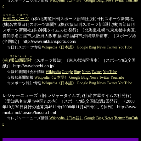
☆スポーツニッポン情報
Wikipedia《日本語》
Google
Bing
News
Twitter
YouTub
e
にっかん すぽーつ
日刊スポーツ
（(株)北海道日刊スポーツ新聞社,(株)日刊スポーツ新聞社,
(株)名古屋日刊スポーツ新聞社,(株)大阪日刊スポーツ新聞社,(株)西部日刊
スポーツ新聞社,(株)沖縄タイムス社 発行）〔北海道札幌市,東京都中央区,
愛知県名古屋市,大阪府大阪市,福岡県福岡市,沖縄県那覇市〕［スポーツ紙
(全国紙)］
http://www.nikkansports.com/
☆日刊スポーツ情報
Wikipedia《日本語》
Google
Bing
News
Twitter
YouTube
ほうち しんぶん しゃ
(株)
報知新聞社
（スポーツ報知）〔東京都港区港南〕［スポーツ紙(全国
紙)］
http://www.hochi.co.jp/
☆報知新聞社会社情報
Wikipedia
Google
Bing
News
Twitter
YouTube
☆報知新聞情報
Wikipedia《日本語》
Google
Bing
News
Twitter
YouTube
☆スポーツ報知情報
Wikipedia《日本語》
Google
Bing
News
Twitter
YouTube
レジャーニューズ
（旧:レジャータイムズ; (社)名古屋タイムズ社発行）
〔愛知県名古屋市中区丸の内〕［スポーツ紙(全国紙)週2回発行］〈2008
年10月30日発行の通算第4611号(2008年11月4日号)にて休刊〉
http://www.
meitai.net/leisure/leisure.html
☆レジャーニューズ情報
Wikipedia《日本語》
Google
Bing
News
Twitter
YouTub
e