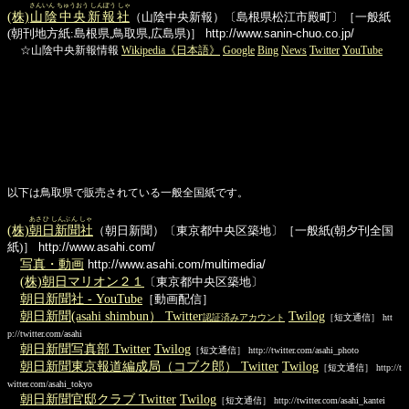
さんいん ちゅうおう しんぽう しゃ
(株)
山陰中央新報社
（山陰中央新報）〔島根県松江市殿町〕［一般紙
(朝刊地方紙:島根県,鳥取県,広島県)］
http://www.sanin-chuo.co.jp/
☆山陰中央新報情報
Wikipedia《日本語》
Google
Bing
News
Twitter
YouTube
以下は鳥取県で販売されている一般全国紙です。
あさひ しんぶん しゃ
(株)
朝日新聞社
（朝日新聞）〔東京都中央区築地〕［一般紙(朝夕刊全国
紙)］
http://www.asahi.com/
写真・動画
http://www.asahi.com/multimedia/
(株)朝日マリオン２１
〔東京都中央区築地〕
朝日新聞社 - YouTube
［動画配信］
朝日新聞(asahi shimbun） Twitter
Twilog
認証済みアカウント
［短文通信］ htt
p://twitter.com/asahi
朝日新聞写真部 Twitter
Twilog
［短文通信］ http://twitter.com/asahi_photo
朝日新聞東京報道編成局（コブク郎） Twitter
Twilog
［短文通信］ http://t
witter.com/asahi_tokyo
朝日新聞官邸クラブ Twitter
Twilog
［短文通信］ http://twitter.com/asahi_kantei