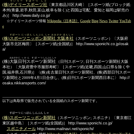
でいりー すぽーつ しゃ
(株)
デイリースポーツ社
〔東京都品川区大崎〕［スポーツ紙(ブロック紙:
本州(青森,岩手,秋田,富山,岐阜を除く)と四国は宅配、愛知と福岡は駅売の
み)］
http://www.daily.co.jp/
☆デイリースポーツ情報
Wikipedia《日本語》
Google
Bing
News
Twitter
YouTub
e
すぽーつ にっぽん しんぶん しゃ おおさか ほんしゃ
(株)
スポーツニッポン新聞社 大阪本社
（スポーツニッポン）〔大阪府
大阪市北区梅田〕［スポーツ紙(全国紙)］
http://www.sponichi.co.jp/osak
a/
おおさか
にっかん すぽーつ
しんぶん しゃ
(株)
大阪
日刊スポーツ
新聞社
（日刊スポーツ; 日刊スポーツ新聞社大阪
本社）〔大阪府豊中市服部寿町〕［スポーツ紙(近畿,四国,山口県を除く中
国,福井県,石川県)］〈(株)名古屋日刊スポーツ新聞社、(株)西部日刊スポー
ツ新聞社と2009年4月1日合併し、(株)日刊スポーツ新聞西日本に〉
http://
osaka.nikkansports.com/
以下は鳥取県で販売されている全国紙のスポーツ新聞です。
すぽーつ にっぽん しんぶん しゃ
(株)スポーツニッポン新聞社
（スポーツニッポン; スポニチ）〔東京都江
東区越中島〕［スポーツ紙(全国紙)］
http://www.sponichi.co.jp/
スポニチメール
http://www.mailnavi.net/sponichi/