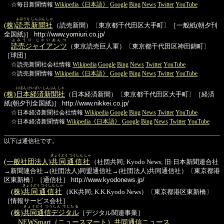
☆毎日新聞情報
Wikipedia《日本語》
Google
Bing
News
Twitter
YouTube
よみうり しんぶん しゃ
(株)
読売新聞社
（読売新聞）〔東京都千代田区大手町〕［一般紙(朝夕刊
全国紙)］
http://www.yomiuri.co.jp/
よみうり じゃいあんつ
読売ジャイアンツ
（東京読売巨人軍）〔東京都千代田区神田錦町〕
［球団］
☆読売新聞社会社情報
Wikipedia
Google
Bing
News
Twitter
YouTube
☆読売新聞情報
Wikipedia《日本語》
Google
Bing
News
Twitter
YouTube
にほん けいざい しんぶん しゃ
(株)
日本経済新聞社
（日本経済新聞）〔東京都千代田区大手町〕［経済
紙(朝夕刊全国紙)］
http://www.nikkei.co.jp/
☆日本経済新聞社会社情報
Wikipedia
Google
Bing
News
Twitter
YouTube
☆日本経済新聞情報
Wikipedia《日本語》
Google
Bing
News
Twitter
YouTube
以下は通信社です。
きょうどう つうしん しゃ
(一般社団法人)
共同通信社
（社団共同; Kyodo News; 旧:日本新聞連合社
→新聞連合社→(社団法人)同盟通信社→(社団法人)共同通信社）〔東京都港
区東新橋〕［通信社］
http://www.kyodonews.jp/
きょうどう つうしん しゃ
(株)
共同通信社
（KK共同; K.K.Kyodo News）〔東京都港区東新橋〕
［情報サービス会社］
きょうどう つうしん でじたる
(株)
共同通信デジタル
［デジタル関連事業］
NEWSmart（ニュースマート）共同通信ニュース