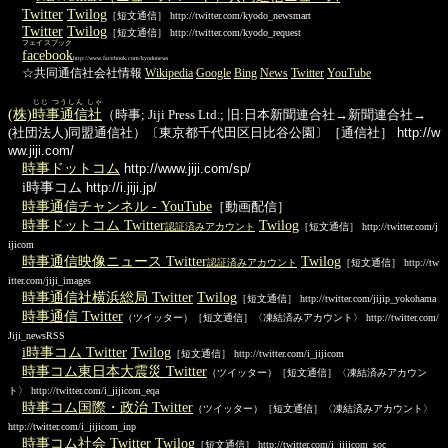
Twitter
Twilog
［短文通信］ http://twitter.com/kyodo_newsmart
Twitter
Twilog
［短文通信］ http://twitter.com/kyodo_request
フェイスブック
facebook
http://www.facebook.com/kyodonews
☆共同通信社会社情報
Wikipedia
Google
Bing
News
Twitter
YouTube
じじ つうしん しゃ
(株)
時事通信社
（時事; Jiji Press Ltd.; 旧:日本新聞連合社→新聞連合社→
(社団法人)同盟通信社）〔東京都千代田区日比谷公園〕［通信社］
http://w
ww.jiji.com/
時事ドットコム
http://www.jiji.com/sp/
i時事コム
http://i.jiji.jp/
時事通信チャンネル - YouTube
［動画配信］
時事ドットコム Twitter
Twilog
認証済みアカウント
［短文通信］ http://twitter.com/j
ijicom
時事通信映像ニュース Twitter
Twilog
認証済みアカウント
［短文通信］ http://tw
itter.com/jiji_images
時事通信社横浜総局 Twitter
Twilog
［短文通信］ http://twitter.com/jijip_yokohama
時事通信 Twitter
（ツイッター）［短文通信］〈凍結済みアカウント〉 http://twitter.com/
Jiji_newsRSS
i時事コム Twitter
Twilog
［短文通信］ http://twitter.com/i_jijicom
時事コム東日本大震災 Twitter
（ツイッター）［短文通信］〈凍結済みアカウン
ト〉 http://twitter.com/i_jijicom_eqa
時事コム国際・政治 Twitter
（ツイッター）［短文通信］〈凍結済みアカウント〉
http://twitter.com/i_jijicom_inp
時事コム社会 Twitter
Twilog
［短文通信］ http://twitter.com/i_jijicom_soc