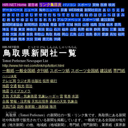
リンク集目次
HIR-NET Home
運営者
パソコン
スポーツ
買物
医療
映画
データベース
ニュース
海外ニュース
辞書
WEB検索
新聞社目次
あ
い
う
え
お
か
き
く
け
こ
さ
し
す
せ
そ
た
ち
つ
て
と
な
に
ぬ
ね
の
は
ひ
ふ
へ
ほ
ま
み
む
め
も
や
ゆ
よ
ら
り
る
れ
ろ
わ
アルファベット
スポーツ紙
建設新聞
新聞関連協会
新聞用語
北海道
青森
岩手
宮城
秋田
山形
福島
茨城
栃木
群馬
埼玉
千葉
東京
神奈川
新潟
富山
石川
福井
山梨
長野
岐阜
静岡
愛知
三重
滋賀
京都
大阪
兵庫
奈良
和歌山
鳥取
島根
岡山
広島
山口
徳島
香川
愛媛
高知
福岡
佐賀
長崎
熊本
大分
宮崎
鹿児島
沖縄
HIR-NET提供 とっとり けん しんぶん しゃ いちらん
鳥取県新聞社一覧
Tottori Prefecture Newspaper List
http://www.hir-net.com/link/np/tottori.html
一般紙
一般全国紙
夕刊紙
スポーツ紙
スポーツ全国紙
建設紙
専門紙
ページ末尾
テレビ局
ラジオ局
出版社
役所
銀行
地図
交通
観光
宿泊
地震
ライブカメラ
天気
天気図・気象衛星
気象レーダー
雷
竜巻
水源
台風
警報・注意報
天気出現率
過去の天気
気象台
大気汚染
花粉
放射能・放射線
海洋
とっとり けん
鳥取県
（Tottori Prefecture）の新聞社の一覧・リンク集です。鳥取県にある新聞
社や鳥取県で販売されている新聞を掲載しています。一般紙である全国紙や地方
紙（地方新聞）の他、地域紙（地域新聞）, 専門紙（専門新聞）, 業界紙（業界新