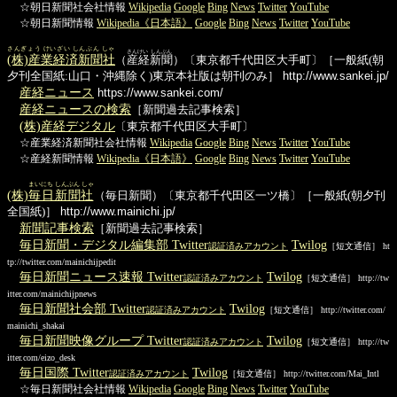
☆朝日新聞社会社情報
Wikipedia
Google
Bing
News
Twitter
YouTube
☆朝日新聞情報
Wikipedia《日本語》
Google
Bing
News
Twitter
YouTube
さんぎょう けいざい しんぶん しゃ
さんけい しんぶん
(株)産業経済新聞社
（
産経新聞
）〔東京都千代田区大手町〕［一般紙(朝
夕刊全国紙:山口・沖縄除く)東京本社版は朝刊のみ］
http://www.sankei.jp/
産経ニュース
https://www.sankei.com/
産経ニュースの検索
［新聞過去記事検索］
(株)産経デジタル
〔東京都千代田区大手町〕
☆産業経済新聞社会社情報
Wikipedia
Google
Bing
News
Twitter
YouTube
☆産経新聞情報
Wikipedia《日本語》
Google
Bing
News
Twitter
YouTube
まいにち しんぶん しゃ
(株)
毎日新聞社
（毎日新聞）〔東京都千代田区一ツ橋〕［一般紙(朝夕刊
全国紙)］
http://www.mainichi.jp/
新聞記事検索
［新聞過去記事検索］
毎日新聞・デジタル編集部 Twitter
Twilog
認証済みアカウント
［短文通信］ ht
tp://twitter.com/mainichijpedit
毎日新聞ニュース速報 Twitter
Twilog
認証済みアカウント
［短文通信］ http://tw
itter.com/mainichijpnews
毎日新聞社会部 Twitter
Twilog
認証済みアカウント
［短文通信］ http://twitter.com/
mainichi_shakai
毎日新聞映像グループ Twitter
Twilog
認証済みアカウント
［短文通信］ http://tw
itter.com/eizo_desk
毎日国際 Twitter
Twilog
認証済みアカウント
［短文通信］ http://twitter.com/Mai_Intl
☆毎日新聞社会社情報
Wikipedia
Google
Bing
News
Twitter
YouTube