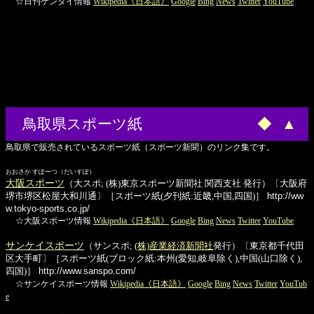
☆日刊ゲンダイ情報
Wikipedia《日本語》
Google
Bing
News
Twitter
YouTube
鳥取県スポーツ紙
◆
▲
鳥取県で販売されているスポーツ紙（スポーツ新聞）のリンク集です。
おおさか すぽーつ（だいすぽ）
大阪スポーツ
（大スポ; (株)東京スポーツ新聞社 関西支社 発行）〔大阪府
堺市堺区松屋大和川通〕［スポーツ紙(夕刊紙:近畿,中国,四国)］
http://ww
w.tokyo-sports.co.jp/
☆大阪スポーツ情報
Wikipedia《日本語》
Google
Bing
News
Twitter
YouTube
サンケイスポーツ
（サンスポ;
(株)産業経済新聞社
発行）〔東京都千代田
区大手町〕［スポーツ紙(ブロック紙:本州(愛知,岐阜除く),中国(山口除く),
四国)］
http://www.sanspo.com/
☆サンケイスポーツ情報
Wikipedia《日本語》
Google
Bing
News
Twitter
YouTub
e