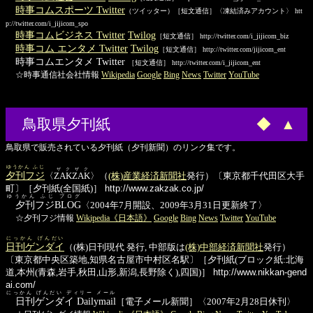
時事コムスポーツ Twitter
（ツイッター）［短文通信］〈凍結済みアカウント〉 htt
p://twitter.com/i_jijicom_spo
時事コムビジネス Twitter
Twilog
［短文通信］ http://twitter.com/i_jijicom_biz
時事コム エンタメ Twitter
Twilog
［短文通信］ http://twitter.com/jijicom_ent
時事コムエンタメ Twitter
［短文通信］ http://twitter.com/i_jijicom_ent
☆時事通信社会社情報
Wikipedia
Google
Bing
News
Twitter
YouTube
鳥取県夕刊紙
◆
▲
鳥取県で販売されている夕刊紙（夕刊新聞）のリンク集です。
ゆうかん ふじ
ザクザク
夕刊フジ
〈
ZAKZAK
〉（
(株)産業経済新聞社
発行）〔東京都千代田区大手
町〕［夕刊紙(全国紙)］
http://www.zakzak.co.jp/
ゆうかん ふじ ブログ
夕刊フジBLOG
〈2004年7月開設、2009年3月31日更新終了〉
☆夕刊フジ情報
Wikipedia《日本語》
Google
Bing
News
Twitter
YouTube
にっかん げんだい
日刊ゲンダイ
（(株)日刊現代 発行, 中部版は
(株)中部経済新聞社
発行）
〔東京都中央区築地,知県名古屋市中村区名駅〕［夕刊紙(ブロック紙:北海
道,本州(青森,岩手,秋田,山形,新潟,長野除く),四国)］
http://www.nikkan-gend
ai.com/
にっかん げんだい ディリー メール
日刊ゲンダイ Dailymail
［電子メール新聞］〈2007年2月28日休刊〉