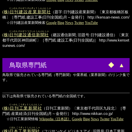
にっかん けんせつ さんぎょう しんぶん しゃ
(株)
日刊建設産業新聞社
（題字:日刊建設産業新聞）〔東京都板橋区板
橋〕［専門紙:建設工事(日刊全国紙)月～金発行］
http://kensan-news.com/
☆日刊建設産業新聞検索
Google
Bing
News
Twitter
YouTube
にっかん けんせつ つうしん しんぶん しゃ
(株)
日刊建設通信新聞社
（建設通信新聞; 旧題号:日刊建設通信）〔東京
都千代田区神田錦町〕［専門紙:建設工事(日刊全国紙)］
http://www.kenset
sunews.com/
鳥取県専門紙
◆
▲
鳥取県で販売されている専門紙（専門新聞）や業界紙（業界新聞）のリンク集で
す。
以下は鳥取県で販売されている専門紙の全国紙です。
にっかん こうぎょう しんぶん しゃ
(株)
日刊工業新聞社
（日刊工業新聞）〔東京都千代田区九段北〕［専
門紙:産業経済(日刊全国紙)月～金発行］
http://www.nikkan.co.jp/
☆日刊工業新聞情報
Wikipedia《日本語》
Google
Bing
News
Twitter
YouTube
にほん こうぎょう しんぶん しゃ
(株)
日本工業新聞社
（フジサンケイ ビジネスアイ; 旧題号:日本工業新