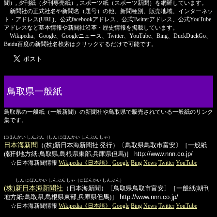
聞）, 夕刊紙（夕刊専売紙）, スポーツ紙（スポーツ新聞）を網羅しています。
新聞社の正式社名や新聞名（題号）の他、新聞種別、販売地域、インターネッ
ト・アドレス(URL)、公式facebookアドレス、公式Twitterアドレス、公式YouTube
アドレスなど基本情報や新聞社沿革・歴史情報を掲載しています。
Wikipedia、Google、Googleニュース、Twitter、YouTube、Bing、DuckDuckGo、
Baidu百度の新聞社名検索はクリックするだけで可能です。
鳥取県一般紙
鳥取県の一般紙（一般新聞）の新聞社や鳥取県で販売されている一般紙のリンク
集です。
にほんかい しんぶん（しん にほんかい しんぶん しゃ）
日本海新聞
（(株)新日本海新聞社 発行）〔鳥取県鳥取市富安〕［一般紙
(朝刊地方紙:鳥取県,島根県東部,兵庫県但馬)］
http://www.nnn.co.jp/
☆日本海新聞情報
Wikipedia《日本語》
Google
Bing
News
Twitter
YouTube
しん にほんかい しんぶん しゃ（にほんかい しんぶん）
(株)新日本海新聞社
（日本海新聞）〔鳥取県鳥取市富安〕［一般紙(朝刊
地方紙:鳥取県,島根県東部,兵庫県但馬)］
http://www.nnn.co.jp/
☆日本海新聞情報
Wikipedia《日本語》
Google
Bing
News
Twitter
YouTube