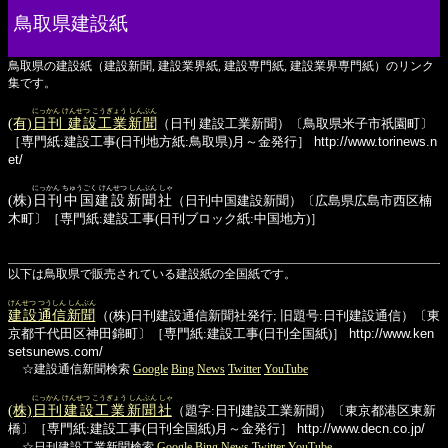
鳥取県建設紙
鳥取県の建設紙（建設新聞, 建設業界紙, 建設専門紙, 建設業界専門紙）のリンク
集です。
にっかん けんせつ こうぎょう しんぶん
(有)
日刊 建設工業新聞
（日刊 建設工業新聞）〔鳥取県米子市祇園町〕
［専門紙:建設工事(日刊地方紙:鳥取県)月～金発行］
http://www.torinews.n
et/
にっかん ちゅうごく けんせつ しんぶん しゃ
(株)
日刊中国建設新聞社
（日刊中国建設新聞）〔広島県広島市西区楠
木町〕［専門紙:建設工事(日刊ブロック紙:中国地方)］
以下は鳥取県で販売されている建設紙の全国紙です。
けんせつ つうしん しんぶん
建設通信新聞
（(株)日刊建設通信新聞社発行; 旧題号:日刊建設通信）〔東
京都千代田区神田錦町〕［専門紙:建設工事(日刊全国紙)］
http://www.ken
setsunews.com/
☆建設通信新聞検索
Google
Bing
News
Twitter
YouTube
にっかん けんせつ こうぎょう しんぶん しゃ
(株)
日刊建設工業新聞社
（題字:日刊建設工業新聞）〔東京都港区東新
橋〕［専門紙:建設工事(日刊全国紙)月～金発行］
http://www.decn.co.jp/
☆日刊建設工業新聞検索
Google
Bing
News
Twitter
YouTube