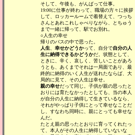
そして、午後も、がんばって仕事。
19:00に仕事が終わって、職場の方々に挨拶
して、ロッカールームで着替えて、つっち
さんとあれこれしゃべりながら、とちゅう
まで一緒に帰って、駅でお別れ。
○人生の幸せ
帰りのバスの中で思った。
人生
、
幸せかどうか
って、自分で
自分の人
生に納得できるかどうか
だ。状態として、
ときに、辛く、哀しく、苦しいことがあろ
うとも、あくまでそれは一局面であり、最
終的に納得のいく人生が送れたならば、大
局的に見て、その人生は幸せ。
親の幸せ
だって同じ。子供が親の思ったと
おりには育たなかったとしても、当の本人
が自分の人生に納得して生きているなら、
それがやっぱり子供にとって幸せなことだ
し、すなわち同時に、親にとっても幸せな
んだ。
たとえ親の思ったとおりに育ってくれたっ
て、本人がその人生に納得していないな