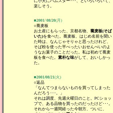
に小犬にハムスター･･･、といろいろいて、
楽しそう。
■2001/ 08/20
(月)
○蕎麦板
お土産にもらった、京都名物、
蕎麦板(そば
いた)
を食べた。蕎麦板、はじめ名前を聞い
た時は、なんじゃそりゃと思ったけれど、
そば粉を使った平べったいおせんべいのよ
うなお菓子のことだった。私は初めて蕎麦
板を食べた。
素朴な味
がして、おいしかっ
た。
■2001/08/21
(火)
○返品
「なんてつまらないものを買ってしまった
んだろう･･･。」
それは調度、先週火曜日のこと。PCショッ
プで、ある品物を買ったのだったけど･･･。
それから一週間経った今朝方、ついに、