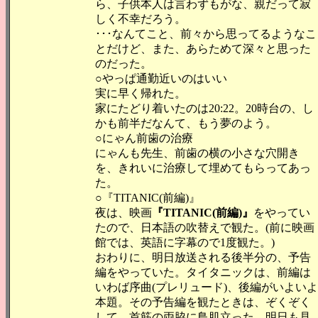
ら、子供本人は言わずもがな、親だって寂
しく不幸だろう。
･･･なんてこと、前々から思ってるようなこ
とだけど、また、あらためて深々と思った
のだった。
○やっぱ通勤近いのはいい
実に早く帰れた。
家にたどり着いたのは20:22。20時台の、し
かも前半だなんて、もう夢のよう。
○にゃん前歯の治療
にゃんも先生、前歯の横の小さな穴開き
を、きれいに治療して埋めてもらってあっ
た。
○『TITANIC(前編)』
夜は、映画
『TITANIC(前編)』
をやってい
たので、日本語の吹替えで観た。(前に映画
館では、英語に字幕ので1度観た。)
おわりに、明日放送される後半分の、予告
編をやっていた。タイタニックは、前編は
いわば序曲(プレリュード)、後編がいよいよ
本題。その予告編を観たときは、ぞくぞく
して、首筋の両脇に鳥肌立った。明日も見