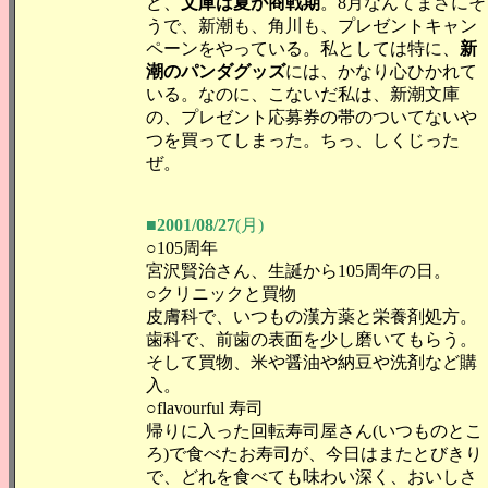
ど、
文庫は夏が商戦期
。8月なんてまさにそ
うで、新潮も、角川も、プレゼントキャン
ペーンをやっている。私としては特に、
新
潮のパンダグッズ
には、かなり心ひかれて
いる。なのに、こないだ私は、新潮文庫
の、プレゼント応募券の帯のついてないや
つを買ってしまった。ちっ、しくじった
ぜ。
■2001/08/27
(月)
○105周年
宮沢賢治さん、生誕から105周年の日。
○クリニックと買物
皮膚科で、いつもの漢方薬と栄養剤処方。
歯科で、前歯の表面を少し磨いてもらう。
そして買物、米や醤油や納豆や洗剤など購
入。
○flavourful 寿司
帰りに入った回転寿司屋さん(いつものとこ
ろ)で食べたお寿司が、今日はまたとびきり
で、どれを食べても味わい深く、おいしさ