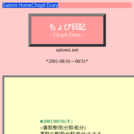
Satomi Home
Chopit Diary
ちょぴ日記
- Chopit Dairy -
satomi.net
*2001-08/16～08/31*
■2001/08/16
(木)
○書類整理(分類/処分)
書類の整理(分類/処分)をする。