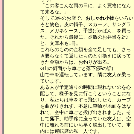
「この客こんな雨の日に、よく買物になん
て来るな。」
そして3件のお店で、
おしゃれ小物
をいろい
ろと物色。皮の帽子、スカーフ、サングラ
ス、メガネケース、手提げかばん、を買っ
た。それから最後に、夕飯のお弁当を2つ
と、文庫本も1冊。
これらのものの金額を全て足しても、さっ
き要らなくて返したものと引換えに戻って
きた金額からは、お釣りが出る。
○山の斜面から車ごと落下(夢の話)
山で車を運転しています。隣に友人が乗っ
ています。
ある人が予定通りの時間に現れないのを心
配して、様子を見に行こうということにな
り、私たちは車をすっ飛ばしたら、カーブ
を曲がりきれず、不意に車輪が地面をはな
れて、空中に車ごと投げ出されました。そ
して
落下
。助手席に座っていた友人は、空
中に離れる前にいち早く脱出していて、車
内には運転席の私一人です。