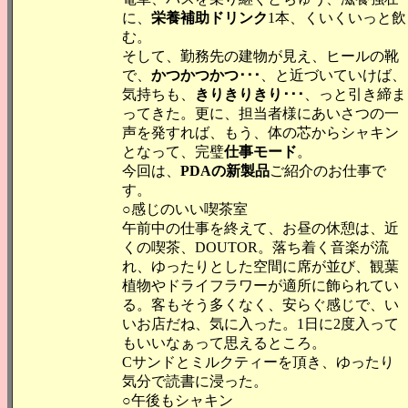
に、
栄養補助ドリンク
1本、くいくいっと飲
む。
そして、勤務先の建物が見え、ヒールの靴
で、
かつかつかつ･･･
、と近づいていけば、
気持ちも、
きりきりきり･･･
、っと引き締ま
ってきた。更に、担当者様にあいさつの一
声を発すれば、もう、体の芯からシャキン
となって、完璧
仕事モード
。
今回は、
PDAの新製品
ご紹介のお仕事で
す。
○感じのいい喫茶室
午前中の仕事を終えて、お昼の休憩は、近
くの喫茶、DOUTOR。落ち着く音楽が流
れ、ゆったりとした空間に席が並び、観葉
植物やドライフラワーが適所に飾られてい
る。客もそう多くなく、安らぐ感じで、い
いお店だね、気に入った。1日に2度入って
もいいなぁって思えるところ。
Cサンドとミルクティーを頂き、ゆったり
気分で読書に浸った。
○午後もシャキン