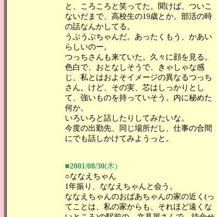
と、ころころと笑ってた。聞けば、ついこ
ないだまで、高校生の19歳とか。部活の時
の話なんかしてる。
うぶうぶちゃんだ。あったくもう、かあい
らしいのー。
つっちさんも来ていた。久々に顔を見る。
色白で、おとなしそうで、きゃしゃな感
じ、私とはおよそイメージの異なるつっち
さん。けど、その実、芯はしっかりとし
て、強いものを持っていそう。内に秘めた
何か。
いろいろと話したりしてみたいな。
今度の出勤先、同じ場所だし、仕事の合間
にでも話しかけてみようっと。
■2001/08/30
(木)
○ななえちゃん
1年振り、ななえちゃんと会う。
ななえちゃんのおばあちゃんの家の近く(っ
てことは、私の家からも、それほど遠くな
いところ)の駅前の、文具屋さんで、待合せ