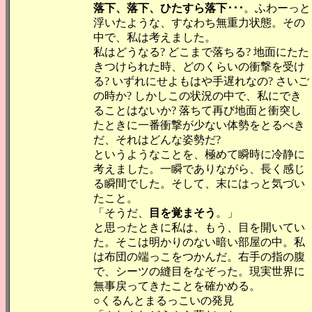
落下、落下、ひたすら落下･･･
。ふわーっと
浮いたような、すなわち無重力状態。その
中で、私は考えました。
私はどうなる? どこまで落ちる? 地面にたた
きつけられた時、どのくらいの衝撃を受け
る? いずれにせよもはや手遅れなの? さいご
の時か? しかしこの状況の中で、私にでき
ることはないか? 落ちて再び地面と衝突し
たときに一番衝撃が少ない体勢をとるべき
だ、それはどんな姿勢だ?
というようなことを、極めて瞬時に冷静に
考えました。一瞬でありながら、長く感じ
る瞬間でした。そして、末にはっと気づい
たこと。
「そうだ、
目を覚まそう
。」
と思ったときに私は、もう、目を開いてい
た。そこは明かりのない暗い部屋の中。私
は布団の端っこをつかんだ。右手の指の腹
で、シーツの縫目をなぞった。現実世界に
無事戻ってきたことを確かめる。
○くるんとまるっこいの発見