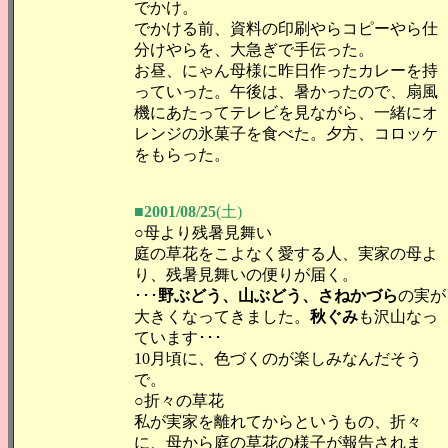
でかけ。
でかける前、資料の印刷やらコピーやら仕
分けやらを、大急ぎで手伝った。
お昼、にゃん母様に昨日作ったカレーを持
っていった。午後は、暑かったので、扇風
機にあたってテレビを見ながら、一緒にオ
レンジの氷菓子を食べた。夕方、コロッケ
をもらった。
■2001/08/25
(土)
○母より残暑見舞い
庭の草花をこよなく愛する人、実家の母よ
り、残暑見舞いの便りが届く。
･･･
野ぶどう、山ぶどう、さねかづら
の実が
大きくなってきました。
秋ぐみ
も沢山なっ
ています･･･
10月頃に、色づくのが楽しみなんだそう
で。
○折々の草花
私が実家を離れてからというもの、折々
に、母から庭の草花の様子が報告されま