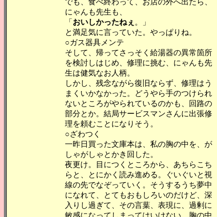
でも、食べ終わって、お店の外へ出たら、
にゃんも先生も、
「
おいしかったねぇ
。」
と満足気に言っていた。やっぱりね。
○ガス器具メンテ
そして、帰ってさっそく給湯器の異常箇所
を検討しはじめ、修理に挑む、にゃんも先
生は健気なお人柄。
しかし、残念ながら復旧ならず、修理はう
まくいかなかった。どうやら手のつけられ
ないところがやられているのかも、回路の
部分とか。結局サービスマンさんに出張修
理を頼むことになりそう。
○ざわつく
一昨日買った文庫本は、私の胸の中を、が
しゃがしゃとかき回した。
夜更け。目につくところから、あちらこち
らと、とにかく読み進める。ぐいぐいと視
線の先でなぞっていく。そうするうち夢中
になれて、とてもおもしろいのだけど、深
入りし過ぎて、その言葉、表現に、過剰に
敏感になってしまってはいけない。胸の中