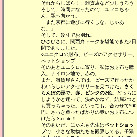
それからしばらく、雑貨店など少しうろう
ろして、時間になったので、ユフコちゃ
ん、駅へ向かう。
「また京都に遊びに行くしな、じゃあ
な。」
そして、改札でお別れ。
ひさびさに、関西弁トークを堪能できた2日
間でありました。
○ユニクロの財布、ビーズのアクセサリー、
ペットショップ
そのあとユニクロに寄り、私はお財布を購
入。ナイロン地で、赤の。
また、雑貨屋さんでは、
ビーズ
で作ったか
わいらしいアクセサリーを見つけた。
さく
らんぼの形
で、
赤、ピンクの2色
。どっちに
しようかと迷って、決めかねて、結局2つと
も買っちゃった。といっても、合わせて500
円。さっき買ったばかりの赤いお財布につ
けたら So cute !!
そのあいだ、にゃんも先生は
ペットショッ
プ
で、小さな動物たちを観察してる。子猫