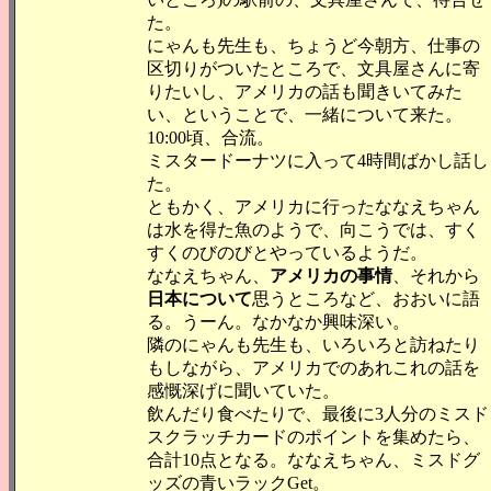
た。
にゃんも先生も、ちょうど今朝方、仕事の
区切りがついたところで、文具屋さんに寄
りたいし、アメリカの話も聞きいてみた
い、ということで、一緒について来た。
10:00頃、合流。
ミスタードーナツに入って4時間ばかし話し
た。
ともかく、アメリカに行ったななえちゃん
は水を得た魚のようで、向こうでは、すく
すくのびのびとやっているようだ。
ななえちゃん、
アメリカの事情
、それから
日本について
思うところなど、おおいに語
る。うーん。なかなか興味深い。
隣のにゃんも先生も、いろいろと訪ねたり
もしながら、アメリカでのあれこれの話を
感慨深げに聞いていた。
飲んだり食べたりで、最後に3人分のミスド
スクラッチカードのポイントを集めたら、
合計10点となる。ななえちゃん、ミスドグ
ッズの青いラックGet。