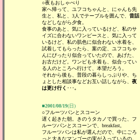
○夜もおしゃべり
家へ帰って、ユフコちゃんと、にゃんも先
生と、私と、3人でテーブルを囲んで、
昔話
などしながら夕食。
食事のあと、気に入っているけど、私のサ
イズに合わないワンピースと、気に入って
いるけど、私の肌色に似合わない水着を、
試着してもらったら、案の定、ユフコちゃ
んにぴったり似合っていたので、あげた、
お古だけど。ワンピも水着も、似合ってい
る人のところへ行けて、本望だろう。
それから後も、普段の暮らしっぷりや、ち
ょとした相談事などお互い話しながら、
夜
は更け行く
･･･。
■2001/08/19
(日)
○フルーツパンとスコーン
遅く起きた朝。きのうタカノで買った、フ
ルーツパンとスコーンで、breakfast。
フルーツパンは私が選んだので、中にごろ
っと大きなマンゴーの実が入っているの。