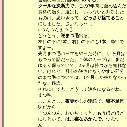
クールな決断力
で、この3年間に溜め込んだ
資料の類を、選別し、いらないと判断した
ものは、思いきって、
どっさり捨てる
こと
にしました。さよなら･･･。
○つんつんまつ毛
とうとう、
逆まつ毛
出る。
左目の下に1本、右目の下にも1本。痛いで
すよー。
先月まつ毛パーマをやった時に、1,2ヶ月は
もつって話だった。全体のカーブは、まだ
ゆるく保っていて、2ヶ月は持つかも知れな
い。けれど、肝心の逆さになりやすい部分
のまつ毛については、1ヶ月しか持たなかっ
たな。残念。
それにしても、どうして逆さになるかね、
まつ毛。
ここんとこ、
夜更かし
の連続で、
寝不足
気
味だから、
「つんつん、おいちょっと、もうほどほど
にしといて、
はよ寝なあかんで
、つんつ
ん。」