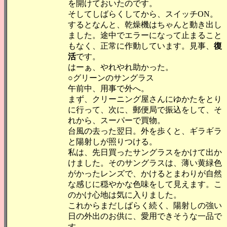
を開けておいたのです。
そしてしばらくしてから、スイッチON。
するとなんと、乾燥機はちゃんと動き出し
ました。途中でエラーになって止まること
もなく、正常に作動しています。見事、
復
活
です。
はーぁ、やれやれ助かった。
○グリーンのサングラス
午前中、用事で外へ。
まず、クリーニング屋さんにゆかたをとり
に行って、次に、郵便局で振込をして、そ
れから、スーパーで買物。
台風の去った翌日。外を歩くと、ギラギラ
と陽射しが照りつける。
私は、先日買ったサングラスをかけて出か
けました。そのサングラスは、薄い黄緑色
がかったレンズで、かけるとまわりが自然
な感じに穏やかな色味をして見えます。こ
のかけ心地は気に入りました。
これからまだしばらく続く、陽射しの強い
日の外出のお供に、愛用できそうな一品で
す。