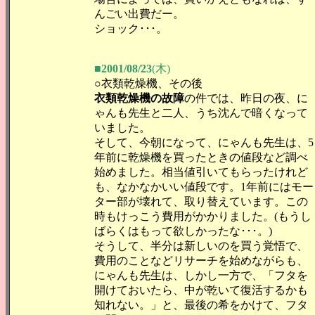
んごい出費だー。
ショック･･･。
■2001/08/23
(木)
○衣類乾燥機、その後
衣類乾燥機の故障
の件では、昨日の夜、に
ゃんも先生と二人、うち沈んで暗くなって
いました。
そして、今朝になって、にゃんも先生は、5
年前に乾燥機を買ったときの値段など調べ
始めました。相当値引いてもらったけれど
も、なかなかいい値段です。1年前にはモー
ター部が壊れて、取り替えています。この
時もけっこう費用がかかりました。(もうし
ばらくはもって欲しかったな･･･。)
そうして、半分は新しいのを買う覚悟で、
費用のことなどリサーチを始めながらも、
にゃんも先生は、しかし一方で、「フタを
開けておいたら、中が乾いて復活するかも
知れない。」と、最後の希をかけて、フタ