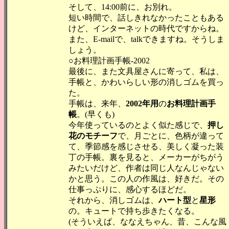
そして、14:00前に、お別れ。
短い時間で、話しきれなかったこともある
けど、インターネットの時代ですからね。
また、E-mailで、talkできますね。そうしま
しょう。
○お料理計画手帳-2002
最後に、また文具屋さんに寄って、私は、
手帳と、かわいらしい形の消しゴムを買っ
た。
手帳は、来年、
2002年用
の
お料理計画手
帳
。(早くも)
今年使っているのとよく似た感じで、
押し
花のモチーフ
で、月ごとに、色柄が違って
て、季節感を感じさせる、美しく凝った装
丁の手帳。裏を見ると、メーカーがちがう
みたいだけど、作者は同じ人なんじゃない
かと思う。この人の作風は、好きだ。その
仕事っぷりに、感心するほどだ。
それから、消しゴムは、
ハート型
と
星形
の。キュートで持ち歩きたくなる。
(そういえば、ななえちゃん、昔、こんな風