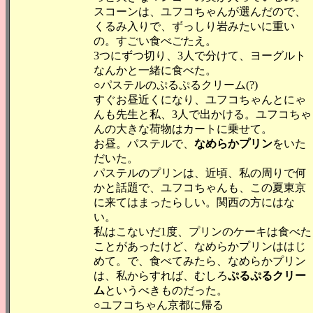
スコーンは、ユフコちゃんが選んだので、
くるみ入りで、ずっしり岩みたいに重い
の。すごい食べごたえ。
3つにずつ切り、3人で分けて、ヨーグルト
なんかと一緒に食べた。
○パステルのぷるぷるクリーム(?)
すぐお昼近くになり、ユフコちゃんとにゃ
んも先生と私、3人で出かける。ユフコちゃ
んの大きな荷物はカートに乗せて。
お昼。パステルで、
なめらかプリン
をいた
だいた。
パステルのプリンは、近頃、私の周りで何
かと話題で、ユフコちゃんも、この夏東京
に来てはまったらしい。関西の方にはな
い。
私はこないだ1度、プリンのケーキは食べた
ことがあったけど、なめらかプリンははじ
めて。で、食べてみたら、なめらかプリン
は、私からすれば、むしろ
ぷるぷるクリー
ム
というべきものだった。
○ユフコちゃん京都に帰る