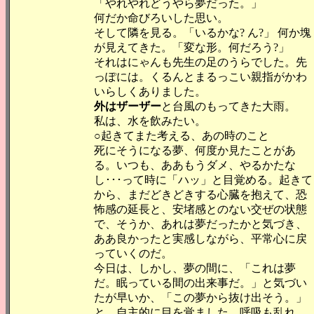
「やれやれどうやら夢だった。」
何だか命びろいした思い。
そして隣を見る。「いるかな? ん?」 何か塊
が見えてきた。「変な形。何だろう?」
それはにゃんも先生の足のうらでした。先
っぽには。くるんとまるっこい親指がかわ
いらしくありました。
外はザーザー
と台風のもってきた大雨。
私は、水を飲みたい。
○起きてまた考える、あの時のこと
死にそうになる夢、何度か見たことがあ
る。いつも、ああもうダメ、やるかたな
し･･･って時に「ハッ」と目覚める。起きて
から、まだどきどきする心臓を抱えて、恐
怖感の延長と、安堵感とのない交ぜの状態
で、そうか、あれは夢だったかと気づき、
ああ良かったと実感しながら、平常心に戻
っていくのだ。
今日は、しかし、夢の間に、「これは夢
だ。眠っている間の出来事だ。」と気づい
たが早いか、「この夢から抜け出そう。」
と、自主的に目を覚ました。呼吸も乱れ