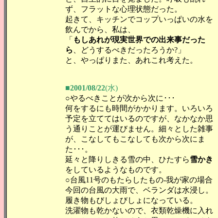
ず、フラットな心理状態だった。
起きて、キッチンでコップいっぱいの水を
飲んでから、私は、
「
もしあれが現実世界での出来事だった
ら
、どうするべきだったろうか?」
と、やっぱりまた、あれこれ考えた。
■2001/08/22
(水)
○やるべきことが次から次に･･･
何をするにも時間がかかります。いろいろ
予定を立ててはいるのですが、なかなか思
う通りことが運びません。細々とした雑事
が、こなしてもこなしても次から次にま
た･･･。
延々と降りしきる雪の中、ひたすら
雪かき
をしているようなものです。
○台風11号のもたらしたもの-我が家の場合
今回の台風の大雨で、ベランダは水浸し。
履き物もびしょびしょになっている。
洗濯物も乾かないので、衣類乾燥機に入れ