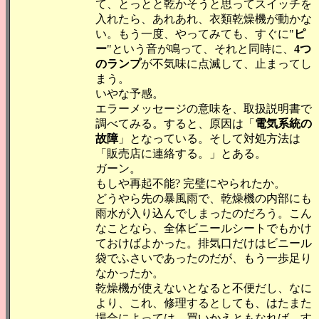
て、とっとと乾かそうと思ってスイッチを
入れたら、あれあれ、衣類乾燥機が動かな
い。もう一度、やってみても、すぐに"
ピ
ー
"という音が鳴って、それと同時に、
4つ
のランプ
が不気味に点滅して、止まってし
まう。
いやな予感。
エラーメッセージの意味を、取扱説明書で
調べてみる。すると、原因は「
電気系統の
故障
」となっている。そして対処方法は
「販売店に連絡する。」とある。
ガーン。
もしや再起不能? 完璧にやられたか。
どうやら先の暴風雨で、乾燥機の内部にも
雨水が入り込んでしまったのだろう。こん
なことなら、全体ビニールシートでもかけ
ておけばよかった。排気口だけはビニール
袋でふさいであったのだが、もう一歩足り
なかったか。
乾燥機が使えないとなると不便だし、なに
より、これ、修理するとしても、はたまた
場合によっては、買いかえともなれば、す