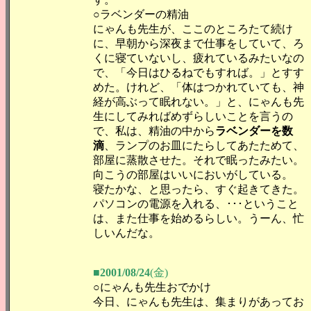
○ラベンダーの精油
にゃんも先生が、ここのところたて続け
に、早朝から深夜まで仕事をしていて、ろ
くに寝ていないし、疲れているみたいなの
で、「今日はひるねでもすれば。」とすす
めた。けれど、「体はつかれていても、神
経が高ぶって眠れない。」と、にゃんも先
生にしてみればめずらしいことを言うの
で、私は、精油の中から
ラベンダーを数
滴
、ランプのお皿にたらしてあたためて、
部屋に蒸散させた。それで眠ったみたい。
向こうの部屋はいいにおいがしている。
寝たかな、と思ったら、すぐ起きてきた。
パソコンの電源を入れる、･･･ということ
は、また仕事を始めるらしい。うーん、忙
しいんだな。
■2001/08/24
(金)
○にゃんも先生おでかけ
今日、にゃんも先生は、集まりがあってお