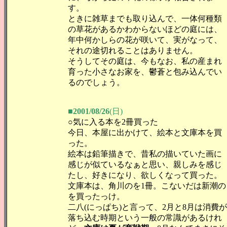
す。
ときに雑草までも取り込んで、一体何種類
の草花があるかわからないほどの庭には、
年中何かしらの花が咲いて、実がなって、
それの途切れることはありません。
そうしてその庭は、今もなお、私の産まれ
育った小さなお家を、鬱蒼と包み込んでい
るのでしょう。
■2001/08/26
(日)
○気に入る本を2冊買った
今日、本屋に出かけて、絵本と文庫本を買
った。
絵本は鉛筆描きで、昔私の描いていた画に
感じが似ているなぁと思い、親しみを感じ
たし、好きになり、欲しくなって買った。
文庫本は、角川のを1冊。こないだは新潮の
を買ったっけ。
二八(にっぱち)と言って、2月と8月は消費が
落ち込む時期という一般の常識があるけれ