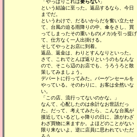
「やっぱりこれは
要らない
」
という結論に至った。返品するなら、今日
までだ。
というわけで、だるいからだを奮い立たせ
て、台風の迫る雨降りの中、傘をさし、買
ってしまったその重いもの(メカ)を引っ提げ
て、仕方なく一人出掛ける。
そしてやっとお店に到着。
返品、返金は、わりとすんなりといった。
さて、これでとんぼ返りというのもなんな
ので、そこら辺のお店でも、うろうろと散
策してみましょう。
デパートに行ってみた。バーゲンセールを
やっている。そのわりに、お客は全然いな
い。
「この店、流行ってないのかな。」
なんて、心配したのは余計なお世話だっ
た。だって、考えてみたら、こんな台風が
接近しているどしゃ降りの日に、誰がわざ
わざ買物に来ますか。よほどのことがない
限り来ないよ。逆に店員に思われていただ
ろう、