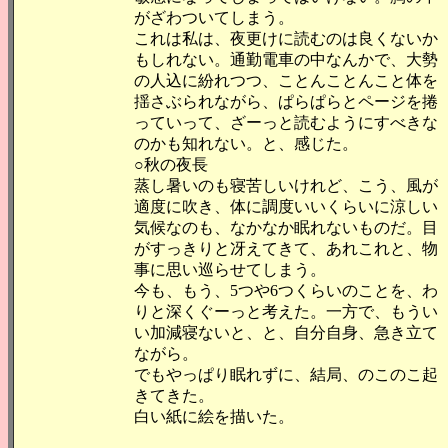
がざわついてしまう。
これは私は、夜更けに読むのは良くないか
もしれない。通勤電車の中なんかで、大勢
の人込に紛れつつ、ことんことんこと体を
揺さぶられながら、ぱらぱらとページを捲
っていって、ざーっと読むようにすべきな
のかも知れない。と、感じた。
○秋の夜長
蒸し暑いのも寝苦しいけれど、こう、風が
適度に吹き、体に調度いいくらいに涼しい
気候なのも、なかなか眠れないものだ。目
がすっきりと冴えてきて、あれこれと、物
事に思い巡らせてしまう。
今も、もう、5つや6つくらいのことを、わ
りと深くぐーっと考えた。一方で、もうい
い加減寝ないと、と、自分自身、急き立て
ながら。
でもやっぱり眠れずに、結局、のこのこ起
きてきた。
白い紙に絵を描いた。