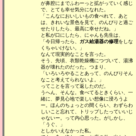
が鼻腔にまでふわーっと拡がっていく感じ
で、とても幸せ気分になれた。
「こんなにおいしいもの食べれて、あと
は、きれいな景色を見て、のんびりと過ご
せたりしたら、最高に幸せだね。」
と私が口にしたら、にゃんも先生は、
「今日帰ったら、
ガス給湯器の修理
をしな
くちゃいけない。」
なんて現実的なことを言った。
そう、先頃、衣類乾燥機につづいて、湯沸
器が壊れたのだった。つまり、
「いろいろやることあって、のんびりそん
なこと考えてられないよ。」
ってことを言って返したのだ。
うへん、そんな。食べてるときくらい、一
緒に、夢見心地で楽しい想像に浸ろうよ
ー。ほんのちょっとの間くらい、わずらわ
しいこと忘れて、トリップしたっていいじ
ゃないー。って内心思った。がしかし、
「うぐ、」
としかいえなかった私。