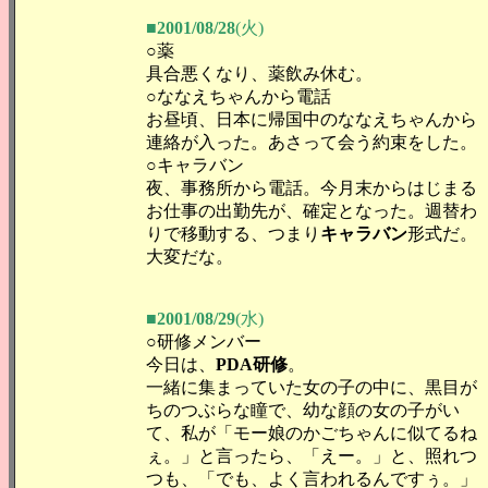
■2001/08/28
(火)
○薬
具合悪くなり、薬飲み休む。
○ななえちゃんから電話
お昼頃、日本に帰国中のななえちゃんから
連絡が入った。あさって会う約束をした。
○キャラバン
夜、事務所から電話。今月末からはじまる
お仕事の出勤先が、確定となった。週替わ
りで移動する、つまり
キャラバン
形式だ。
大変だな。
■2001/08/29
(水)
○研修メンバー
今日は、
PDA研修
。
一緒に集まっていた女の子の中に、黒目が
ちのつぶらな瞳で、幼な顔の女の子がい
て、私が「モー娘のかごちゃんに似てるね
ぇ。」と言ったら、「えー。」と、照れつ
つも、「でも、よく言われるんですぅ。」