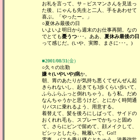
お礼を言って、サ－ビスマンさんを見送っ
た後、にゃんも先生と二人、手をあわせて
喜ぶ。「やったー。」
○夏休み最後の日
いよいよ明日から週末のお仕事再開。なの
でとても
憂うつ
･･･。ああ、
夏休み最後の日
って感じだ。(いや、実際、まさに･･･。)
■2001/08/31
(金)
○久々の出勤
嫌々(いやいや)病
か。
朝、胃のあたりが気持ち悪くてぜんぜん起
きられないし、起きても3歩くらい歩いて、
ふらふらふっと倒れちゃう。もう私、だめ
なんちゃうかと思うけど、とにかく時間通
りバスに乗れるよう、用意する。
着替えて、髪を後ろにしばって、サイドの
おくれれ毛も、スプレーでかちっと固め
て、さらにピンで留めて、顔メイクして、
ピシッとしたら、靴履いて、Go!!
電車、バスを乗り継ぐとちゅう、滋養強壮