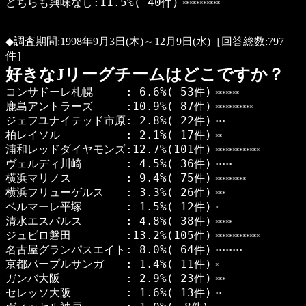
どちらも興味なし:11.5%( 40件)
***********
◆調査期間:1998年9月3日(木)～12月9日(水)［回答総数:797
件］
好きなJリーグチームはどこですか？
コンサドーレ札幌 : 6.6%( 53件)
*******
鹿島アントラーズ :10.9%( 87件)
***********
ジェフユナイテッド市原: 2.8%( 22件)
***
柏レイソル : 2.1%( 17件)
**
浦和レッドダイヤモンズ:12.7%(101件)
*************
ヴェルディ川崎 : 4.5%( 36件)
*****
横浜マリノス : 9.4%( 75件)
*********
横浜フリューゲルス : 3.3%( 26件)
***
ベルマーレ平塚 : 1.5%( 12件)
*
清水エスパルス : 4.8%( 38件)
*****
ジュビロ磐田 :13.2%(105件)
*************
名古屋グランパスエイト: 8.0%( 64件)
********
京都パープルサンガ : 1.4%( 11件)
*
ガンバ大阪 : 2.9%( 23件)
***
セレッソ大阪 : 1.6%( 13件)
**