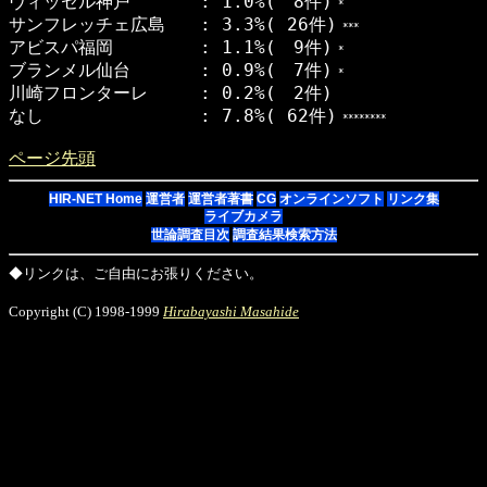
ヴィッセル神戸 : 1.0%( 8件)
*
サンフレッチェ広島 : 3.3%( 26件)
***
アビスパ福岡 : 1.1%( 9件)
*
ブランメル仙台 : 0.9%( 7件)
*
川崎フロンターレ : 0.2%( 2件)
なし : 7.8%( 62件)
********
ページ先頭
HIR-NET Home
運営者
運営者著書
CG
オンラインソフト
リンク集
ライブカメラ
世論調査目次
調査結果検索方法
◆リンクは、ご自由にお張りください。
Copyright (C) 1998-1999
Hirabayashi Masahide