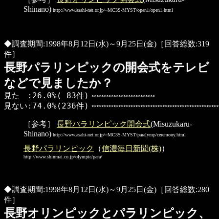
Shinano)
http://www.asahi-net.or.jp/~MC3S-MYST/open1/open1.html
◆調査期間:1998年8月12日(水)～9月25日(金)［回答総数:319
件］
長野パラリンピックの開会式をテレビ
などで見ましたか？
見た :26.0%( 83件)
**************************
見ない:74.0%(236件)
****************************************************
［参考］
長野パラリンピック開会式
(Misuzukaru-
Shinano)
http://www.asahi-net.or.jp/~MC3S-MYST/paralymp/ceremony.html
長野パラリンピック
（
信濃毎日新聞(株)
）
http://www.shinmai.co.jp/olympic/para/
◆調査期間:1998年8月12日(水)～9月25日(金)［回答総数:280
件］
長野オリンピックとパラリンピック、