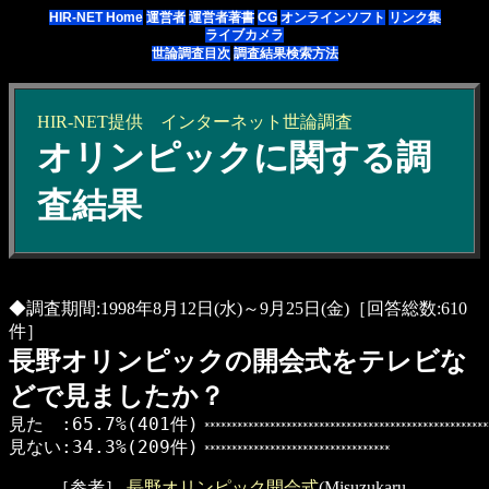
HIR-NET Home
運営者
運営者著書
CG
オンラインソフト
リンク集
ライブカメラ
世論調査目次
調査結果検索方法
HIR-NET提供
インターネット
世論調査
オリンピックに関する調
査結果
◆調査期間:1998年8月12日(水)～9月25日(金)［回答総数:610
件］
長野オリンピックの開会式をテレビな
どで見ましたか？
見た :65.7%(401件)
****************************************************
見ない:34.3%(209件)
**********************************
［参考］
長野オリンピック開会式
(Misuzukaru-