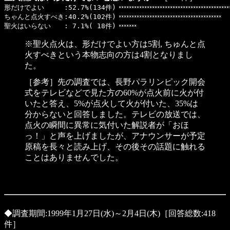
形だけでよい :52.7%(134件)
*******************************************
ちゃんと点火すべき:40.2%(102件)
****************************************
聖火はいらない : 7.1%( 18件)
*******
※聖火点火は、形だけでよい方は5割, ちゅんと点
火すべきという本物志向の方は4割となりまし
た。
［参考］先の調査では、長野パラリンピック開会
式をテレビなどで見た方の60%が点火前に火が付
いたと答え、5%が点火して火が付いた、35%は
分からないと回答しました。テレビの放送では、
点火の瞬間に異常に気付いた解説者が「おほ
っ！」と声を上げましたが、アナウンサーが予定
原稿を長々と読み上げ、その後その話題に触れる
ことはありませんでした。
◆調査期間:1999年1月27日(水)～2月4日(木)［回答総数:418
件］