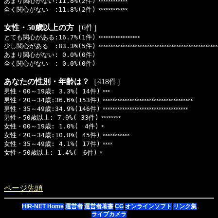
あまり関心がない:11.8%(2件)
************
全く関心がない :11.8%(2件)
************
女性・50歳以上の方
［6件］
とても関心がある:16.7%(1件)
*****************
少し関心がある :83.3%(5件)
*************************************************
あまり関心がない: 0.0%(0件)
全く関心がない : 0.0%(0件)
あなたの性別・年齢は？
［418件］
男性・00～19歳: 3.3%( 14件)
***
男性・20～34歳:36.6%(153件)
*************************************
男性・35～49歳:34.9%(146件)
***********************************
男性・50歳以上: 7.9%( 33件)
********
女性・00～19歳: 1.0%( 4件)
*
女性・20～34歳:10.8%( 45件)
***********
女性・35～49歳: 4.1%( 17件)
****
女性・50歳以上: 1.4%( 6件)
*
ページ先頭
HIR-NET Home
運営者
運営者著書
CG
オンラインソフト
リンク集
ライブカメラ