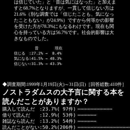
は信じていた」と「昔は気にはなった」と加えま
すと68.7%となりますが、一貫して信じない方は
21.6%（別な調査では「信じたことも、気になっ
たこともない」が24.9%）ですから何等かの影響
を受けた方が78.3%にもなるわけです。現在も関
心を持っている方は56.7%です。社会的影響は大
きなものでした。
         昔       現在

信じる　:27.2% →  8.4%

気になる:41.5% → 48.3%

◆調査期間:1999年1月19日(火)～31日(日)［回答総数:410件］
ノストラダムスの大予言に関する本を
読んだことがありますか？
購入して読んだ :23.7%( 97件)
************************
借りて読んだ :12.9%( 53件)
*************
雑誌なら読んだ :13.2%( 54件)
*************
読んだことがない:50.2%(206件)
************************************