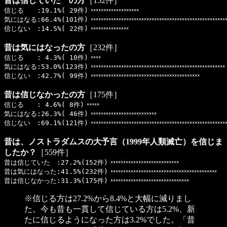
昔は信じていた の方
［152件］
信じる :19.1%( 29件)
*******************
気にはなる:66.4%(101件)
*****************************************************
信じない :14.5%( 22件)
***************
昔は気にはなったの方
［232件］
信じる : 4.3%( 10件)
****
気にはなる:53.0%(123件)
*****************************************************
信じない :42.7%( 99件)
*******************************************
昔は信じなかったの方
［175件］
信じる : 4.6%( 8件)
*****
気にはなる:26.3%( 46件)
**************************
信じない :69.1%(121件)
******************************************************
昔は、ノストラダムスの大予言（1999年人類滅亡）を信じま
したか？
［559件］
昔は信じていた :27.2%(152件)
***************************
昔は気にはなった:41.5%(232件)
******************************************
昔は信じなかった:31.3%(175件)
*******************************
※信じる方は27.2%から8.4%と大幅に減りまし
た。今も昔も一貫して信じている方は5.2%、新
たに信じるようになった方は3.2%でした。「昔