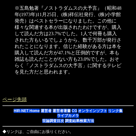
※五島勉著『ノストラダムスの大予言』（昭和48
年(1973年)11月25日、(株)祥伝社発行、(株)小学館
発売）はベストセラーになりました。この他に
様々な関連する本が出版されたわけですが、購入
して読んだ方は23.7%でした。1人で何冊も購入
された方もいるでしょうから、数千万部が発行さ
れたことになります。信じた経験がある方は本を
購入して読んだ方が47.1%と圧倒的ですが、本も
雑誌も読んだことがない方も23.0%でした。おそ
らく「ノストラダムスの大予言」に関するテレビ
を見た方だと思われます。
ページ先頭
HIR-NET Home
運営者
運営者著書
CG
オンラインソフト
リンク集
ライブカメラ
世論調査目次
調査結果検索方法
◆リンクは、ご自由にお張りください。