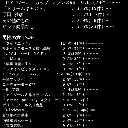
FIFA ワールドカップ フランス98: 6.8%(28件)
*******
「ドリームキャスト」 : 3.6%(15件)
****
原田 雅彦 : 1.7%( 7件)
**
その他のもの : 2.0%( 8件)
**
ヒット商品なし : 5.6%(23件)
******
男性の方
［349件］
『タイタニック』 :11.7%(41件)
************
横浜ベイスターズ＆横浜高校 : 9.7%(34件)
**********
「バイオ ノート ５０５」 : 8.3%(29件)
********
「ｉＭａｃ」 : 9.2%(32件)
*********
「麒麟淡麗＜生＞」 : 4.3%(15件)
****
「ファインピックス７００」 : 0.3%( 1件)
Ｂ’ｚベストアルバム : 4.0%(14件)
****
半額マックバーガー : 2.9%(10件)
***
ニアウォーター飲料 : 0.6%( 2件)
中田 英寿 : 9.4%(33件)
*********
キャミソール＆厚底サンダル : 1.4%( 5件)
*
「アサヒSuper Dry スタイニー」: 0.6%( 2件)
*
ポリフェノール入り食品 : 0.6%( 2件)
*
「Windows98」 : 2.6%( 9件)
***
新規格軽自動車 : 2.6%( 9件)
***
消費税還元セール : 5.4%(19件)
*****
「東京電話」 : 0.6%( 2件)
*