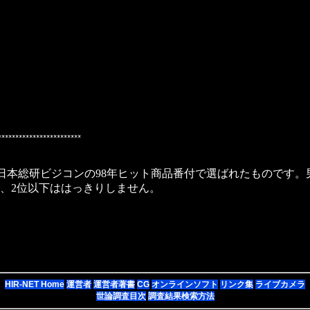
************************
)日本総研ビジコンの98年ヒット商品番付で選ばれたものです
、2位以下ははっきりしません。
HIR-NET Home
運営者
運営者著書
CG
オンラインソフト
リンク集
ライブカメラ
世論調査目次
調査結果検索方法