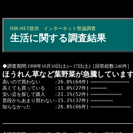
HIR-NET提供
インターネット
世論調査
生活に関する調査結果
◆調査期間:1998年10月10日(土)～17日(土)［回答総数:246件］
ほうれん草など葉野菜が急騰していま
高いので買わない :26.0%(64件)
**************************
高くても買っている :11.0%(27件)
***********
安い店を探して購入 :21.1%(52件)
*********************
普段からあまり買わない:15.1%(37件)
***************
知らなかった :26.8%(66件)
***************************