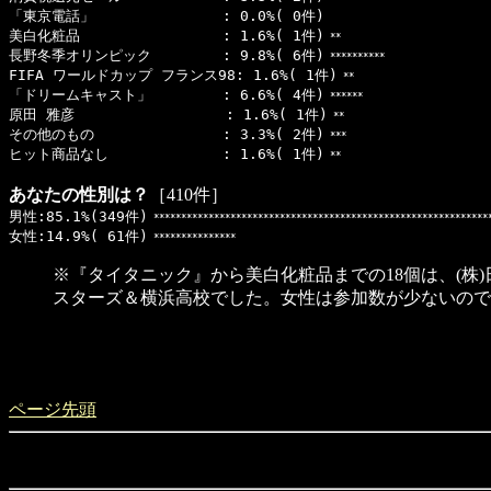
「東京電話」 : 0.0%( 0件)
美白化粧品 : 1.6%( 1件)
**
長野冬季オリンピック : 9.8%( 6件)
**********
FIFA ワールドカップ フランス98: 1.6%( 1件)
**
「ドリームキャスト」 : 6.6%( 4件)
******
原田 雅彦 : 1.6%( 1件)
**
その他のもの : 3.3%( 2件)
***
ヒット商品なし : 1.6%( 1件)
**
あなたの性別は？
［410件］
男性:85.1%(349件)
*************************************************************
女性:14.9%( 61件)
***************
※『タイタニック』から美白化粧品までの18個は、(株
スターズ＆横浜高校でした。女性は参加数が少ないので
ページ先頭