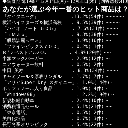
◆調査期間:1998年12月14日(月)～12月31日(木)［回答総数:41
あなたが選ぶ今年一番のヒット商品は
『タイタニック』 :13.2%(54件)
*************
横浜ベイスターズ＆横浜高校 : 9.5%(39件)
**********
「バイオ ノート ５０５」 : 7.6%(31件)
********
「ｉＭａｃ」 : 9.3%(38件)
*********
「麒麟淡麗＜生＞」 : 3.9%(16件)
****
「ファインピックス７００」 : 0.2%( 1件)
Ｂ’ｚベストアルバム : 4.9%(20件)
*****
半額マックバーガー : 2.9%(12件)
***
ニアウォーター飲料 : 0.5%( 2件)
中田 英寿 : 8.3%(34件)
********
キャミソール＆厚底サンダル : 1.7%( 7件)
**
「アサヒSuper Dry スタイニー」: 1.0%( 4件)
*
ポリフェノール入り食品 : 1.0%( 4件)
*
「Windows98」 : 2.2%( 9件)
**
新規格軽自動車 : 2.4%(10件)
**
消費税還元セール : 5.1%(21件)
*****
「東京電話」 : 0.5%( 2件)
美白化粧品 : 0.7%( 3件)
*
長野冬季オリンピック : 5.4%(22件)
*****