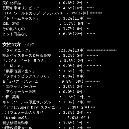
美白化粧品 : 0.6%( 2件)
*
長野冬季オリンピック : 4.6%(16件)
*****
FIFA ワールドカップ フランス98: 7.7%(27件)
********
「ドリームキャスト」 : 3.2%(11件)
***
原田 雅彦 : 1.7%( 6件)
**
その他のもの : 1.7%( 6件)
**
ヒット商品なし : 6.3%(22件)
******
女性の方
［61件］
『タイタニック』 :21.3%(13件)
*********************
横浜ベイスターズ＆横浜高校 : 8.2%( 5件)
********
「バイオ ノート ５０５」 : 3.3%( 2件)
***
「ｉＭａｃ」 : 9.9%( 6件)
**********
「麒麟淡麗＜生＞」 : 1.6%( 1件)
**
「ファインピックス７００」 : 0.0%( 0件)
Ｂ’ｚベストアルバム : 9.8%( 6件)
**********
半額マックバーガー : 3.3%( 2件)
***
ニアウォーター飲料 : 0.0%( 0件)
中田 英寿 : 1.6%( 1件)
**
キャミソール＆厚底サンダル : 3.3%( 2件)
***
「アサヒSuper Dry スタイニー」: 3.3%( 2件)
***
ポリフェノール入り食品 : 3.3%( 2件)
***
「Windows98」 : 0.0%( 0件)
新規格軽自動車 : 1.6%( 1件)
**
消費税還元セール : 3.3%( 2件)
***