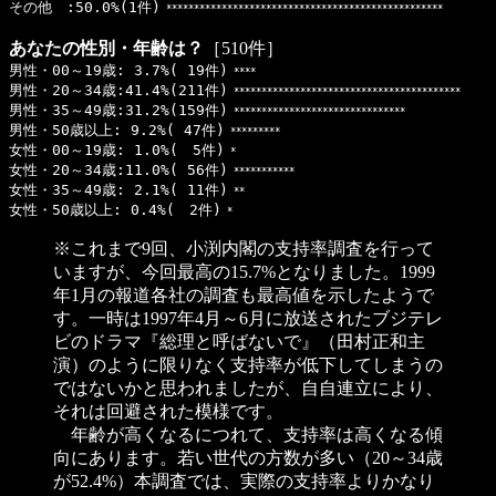
その他 :50.0%(1件)
**************************************************
あなたの性別・年齢は？
［510件］
男性・00～19歳: 3.7%( 19件)
****
男性・20～34歳:41.4%(211件)
*****************************************
男性・35～49歳:31.2%(159件)
*******************************
男性・50歳以上: 9.2%( 47件)
*********
女性・00～19歳: 1.0%( 5件)
*
女性・20～34歳:11.0%( 56件)
***********
女性・35～49歳: 2.1%( 11件)
**
女性・50歳以上: 0.4%( 2件)
*
※これまで9回、小渕内閣の支持率調査を行って
いますが、今回最高の15.7%となりました。1999
年1月の報道各社の調査も最高値を示したようで
す。一時は1997年4月～6月に放送されたブジテレ
ビのドラマ『総理と呼ばないで』（田村正和主
演）のように限りなく支持率が低下してしまうの
ではないかと思われましたが、自自連立により、
それは回避された模様です。
年齢が高くなるにつれて、支持率は高くなる傾
向にあります。若い世代の方数が多い（20～34歳
が52.4%）本調査では、実際の支持率よりかなり