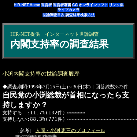
HIR-NET Home
運営者
運営者著書
CG
オンラインソフト
リンク集
ライブカメラ
世論調査目次
調査結果検索方法
HIR-NET提供
インターネット
世論調査
内閣支持率の調査結果
小渕内閣支持率の世論調査履歴
◆調査期間:1998年7月25日(土)～30日(木)［回答総数:873件］
自民党の小渕総裁が首相になったら支
持しますか？
支持する :11.7%(102件)
************
支持しない:88.3%(771件)
**********************************************
［参考］
人間・小渕 恵三のプロフィール
http://www.kantei.go.jp/jp/profile/