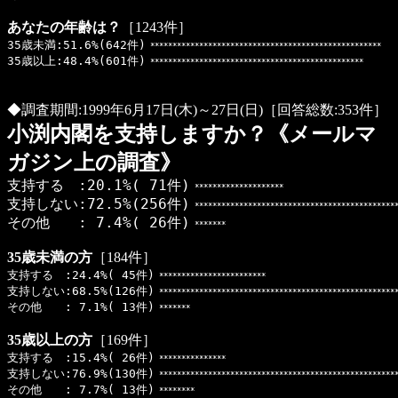
あなたの年齢は？
［1243件］
35歳未満:51.6%(642件)
****************************************************
35歳以上:48.4%(601件)
************************************************
◆調査期間:1999年6月17日(木)～27日(日)［回答総数:353件］
小渕内閣を支持しますか？《メールマ
ガジン上の調査》
支持する :20.1%( 71件)
********************
支持しない:72.5%(256件)
**********************************************
その他 : 7.4%( 26件)
*******
35歳未満の方
［184件］
支持する :24.4%( 45件)
************************
支持しない:68.5%(126件)
******************************************************
その他 : 7.1%( 13件)
*******
35歳以上の方
［169件］
支持する :15.4%( 26件)
***************
支持しない:76.9%(130件)
******************************************************
その他 : 7.7%( 13件)
********