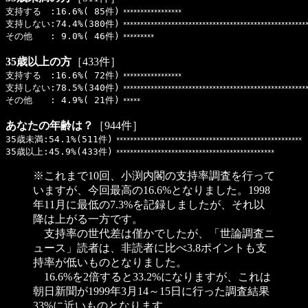
支持する :16.6%( 85件)
*****************
支持しない:74.4%(380件)
******************************************************
その他 : 9.0%( 46件)
*********
35歳以上の方
［433件］
支持する :16.6%( 72件)
*****************
支持しない:78.5%(340件)
******************************************************
その他 : 4.9%( 21件)
*****
あなたの年齢は？
［944件］
35歳未満:54.1%(511件)
******************************************************
35歳以上:45.9%(433件)
**********************************************
※これまで10回、小渕内閣の支持率調査を行って
いますが、今回最高の16.6%となりました。1998
年11月に最低の7.3%を記録しましたが、それ以
降は上がる一方です。
支持率の世代差は僅かでしたが、「世論調査ニ
ュース」読者は、非読者に比べ3.8ポイントも支
持率が低いものとなりました。
16.6%を2倍すると33.2%になりますが、これは
朝日新聞が1999年3月14～15日に行った調査結果
33%に近いものとなります。