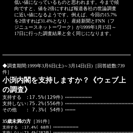
低い値になっているものと思われます。今まで傾
向ですと、値を2倍にすれば報道各社の世論調査
に近い値になるようです。例えば、今回の15.7%
を2倍すれば31.4%となり、産経新聞とFNN（フ
ジニュースネットーワーク）が1999年1月15日～
17日に行った調査結果と全く同じになります。
◆調査期間:1999年3月6日(土)～3月14日(日)［回答総数:739
件］
小渕内閣を支持しますか？《ウェブ上
の調査》
支持する :17.5%(129件)
******************
支持しない:75.2%(556件)
**********************************************
その他 : 7.3%( 54件)
*******
35歳未満の方
［391件］
支持する :17.4%( 68件)
*****************
支持しない:73.4%(287件)