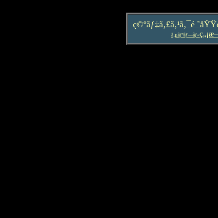
ç©ºãƒ‡ã‚£ã‚¹ã‚¯é ˜åŸ
ç„¡æ
ã‚µãƒ³ãƒ—ãƒ«