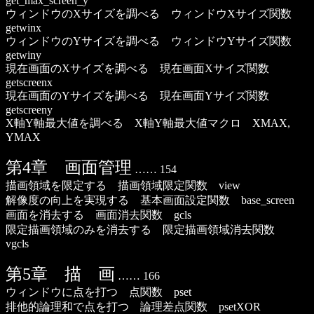
get_max_screen_y
ウィンドウのXサイズを調べる ウィンドウXサイズ関数
getwinx
ウィンドウのYサイズを調べる ウィンドウYサイズ関数
getwiny
現在画面のXサイズを調べる 現在画面Xサイズ関数
getscreenx
現在画面のYサイズを調べる 現在画面Yサイズ関数
getscreeny
X軸Y軸最大値を調べる X軸Y軸最大値マクロ XMAX,
YMAX
第4章 画面管理
…… 154
描画領域を限定する 描画領域限定関数 view
解像度の向上を実現する 基本画面設定関数 base_screen
画面を消去する 画面消去関数 gcls
限定描画領域のみを消去する 限定描画領域消去関数
vgcls
第5章 描 画
…… 166
ウィンドウに点を打つ 点関数 pset
排他的論理和で点を打つ 論理差点関数 psetXOR