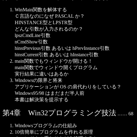
WinMain関数を解体する
Ｃ言語なのになぜ PASCAL か？
HINSTANCE型とLPSTR型
どんな引数が入力されるのか？
lpszCmdLine引数
nCmdShow引数
hinstPrevious引数 あるいは hPrevInstance引数
hinstCurrent引数 あるいは hInstance引数
main関数でもウィンドウが開ける！
main関数でウィンドウ開くプログラム
実行結果に違いはあるか
Windowsの限界と将来
アプリケーションが OS の肩代わりをしている？
Windows95/98 はまだまだ半人前
本書は解決策を提示する
第4章 Win32プログラミング技法
…… 68
Windowsプログラムの仕組み
10倍簡単にプログラムを作れる原理