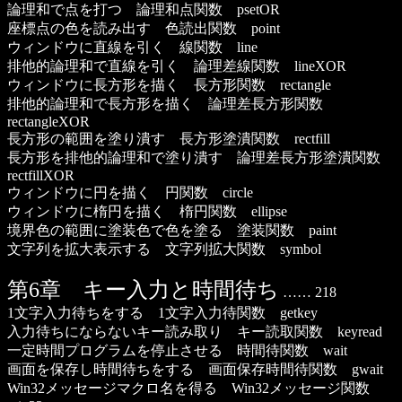
論理和で点を打つ 論理和点関数 psetOR
座標点の色を読み出す 色読出関数 point
ウィンドウに直線を引く 線関数 line
排他的論理和で直線を引く 論理差線関数 lineXOR
ウィンドウに長方形を描く 長方形関数 rectangle
排他的論理和で長方形を描く 論理差長方形関数
rectangleXOR
長方形の範囲を塗り潰す 長方形塗潰関数 rectfill
長方形を排他的論理和で塗り潰す 論理差長方形塗潰関数
rectfillXOR
ウィンドウに円を描く 円関数 circle
ウィンドウに楕円を描く 楕円関数 ellipse
境界色の範囲に塗装色で色を塗る 塗装関数 paint
文字列を拡大表示する 文字列拡大関数 symbol
第6章 キー入力と時間待ち
…… 218
1文字入力待ちをする 1文字入力待関数 getkey
入力待ちにならないキー読み取り キー読取関数 keyread
一定時間プログラムを停止させる 時間待関数 wait
画面を保存し時間待ちをする 画面保存時間待関数 gwait
Win32メッセージマクロ名を得る Win32メッセージ関数