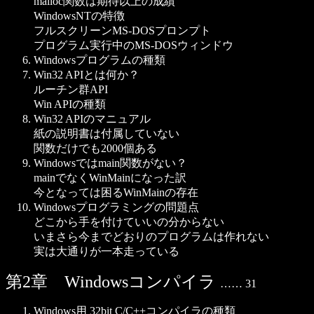
malloc関数は期待以上の成績
WindowsNTの特徴
フルスクリーンMS-DOSプロンプト
プログラム実行中のMS-DOSウィンドウ
Windowsプログラムの種類
Win32 APIとは何か？
ルーチン群API
Win APIの種類
Win32 APIのマニュアル
紙の説明書は付属していない
関数だけでも2000個ある
Windowsではmain関数がない？
mainでなくWinMainになった訳
今となっては困るWinMainの存在
Windowsプログラミングの問題点
どこから手を付けていいの分からない
いまさら今までどおりのプログラムは作れない
実は大通りが一本走っている
第2章 Windowsコンパイラ
…… 31
Windows用 32bit C/C++コンパイラの種類