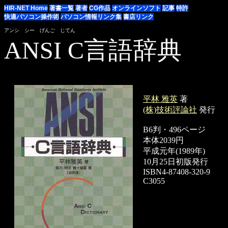
HIR-NET Home
著書一覧
著者
CG作品
オンラインソフト
記事
特許
快適パソコン操作術
パソコン情報リンク集
書店リンク
アンシ シー げんご じてん
ANSI
C言語
辞典
平林
雅英
著
(株)技術評論社
発行
B6判・
496ページ
本体2039円
平成元年
(1989年)
10月25日
初版発行
ISBN
4-87408-320-9
C3055