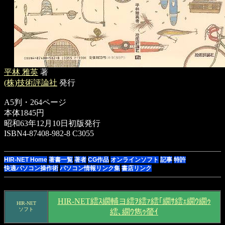
平林
雅英
著
(株)技術評論社
発行
A5判・
264ページ
本体1845円
昭和63年
12月10日
初版発行
ISBN
4-87408-982-8
C3055
HIR-NET Home
著書一覧
著者
CG作品
オンラインソフト
記事
特許
快適パソコン操作術
パソコン情報リンク集
書店リンク
HIR-NET繧ｽ繝輔ヨ繧ｦ繧ｧ繧｢繝ｻ繧ｪ繝ｳ繝ｩ
HIR-NET
ソフト
繧､繝ｳ雋ｩ螢ｲ