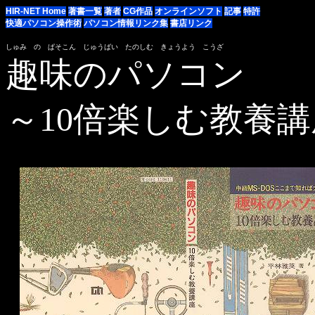
HIR-NET Home
著書一覧
著者
CG作品
オンラインソフト
記事
特許
快適パソコン操作術
パソコン情報リンク集
書店リンク
しゅみ の ぱそこん じゅうばい たのしむ きょうよう こうざ
趣味のパソコン
～10倍楽しむ教養